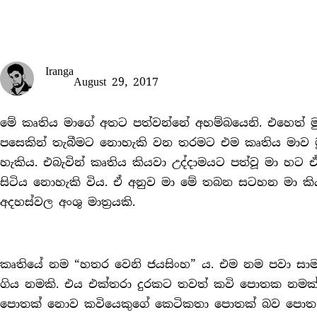
Iranga
August 29, 2017
මේ කෘතිය මාගේ අතට පත්වන්නේ අහම්බයෙනි. එහෙත් 
පසෙකින් තැබීමට නොහැකි වන තරමට එම කෘතිය මාව මුළ
හැකිය. එබැවින් කෘතිය කියවා උද්දාමයට පත්වූ මා හ
සිටිය නොහැකි විය. ඒ අනුව මා මේ තබන සටහන මා කිය
අදහස්වල අංශු මාත‍්‍රයකි.
කෘතියේ නම “හතර වෙනි ජයසිංහ” ය. එම නම පවා සාමා
ගිය නමකි. එය එක්තරා දුරකට තවත් කවි පොතක නමක්දැ
පොතක් නොව කවියෙකුගේ කෙටිකතා පොතක් බව පොත අ