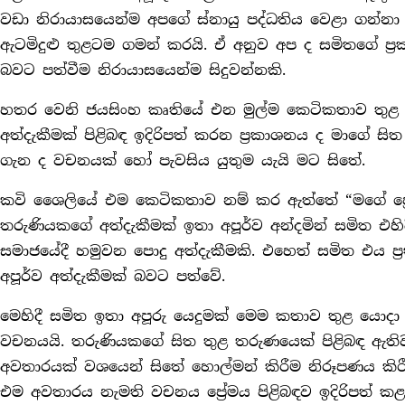
වඩා නිරායාසයෙන්ම අපගේ ස්නායු පද්ධතිය වෙළා ගන්නා
ඇටමිදුළු තුළටම ගමන් කරයි. ඒ අනුව අප ද සමිතගේ ප‍්‍ර
බවට පත්වීම නිරායාසයෙන්ම සිදුවන්නකි.
හතර වෙනි ජයසිංහ කෘතියේ එන මුල්ම කෙටිකතාව තුළ සම
අත්දැකීමක් පිළිබඳ ඉදිරිපත් කරන ප‍්‍රකාශනය ද මාගේ ස
ගැන ද වචනයක් හෝ පැවසිය යුතුම යැයි මට සිතේ.
කවි ශෛලියේ එම කෙටිකතාව නම් කර ඇත්තේ “මගේ පේ‍්‍රම 
තරුණියකගේ අත්දැකීමක් ඉතා අපූර්ව අන්දමින් සමිත එහිද
සමාජයේදී හමුවන පොදු අත්දැකීමකි. එහෙත් සමිත එය ප‍
අපූර්ව අත්දැකීමක් බවට පත්වේ.
මෙහිදී සමිත ඉතා අපූරු යෙදුමක් මෙම කතාව තුළ යොද
වචනයයි. තරුණියකගේ සිත තුළ තරුණයෙක් පිළිබඳ ඇතිවන ප
අවතාරයක් වශයෙන් සිතේ හොල්මන් කිරීම නිරූපණය කිර
එම අවතාරය නැමති වචනය පේ‍්‍රමය පිළිබඳව ඉදිරිපත් කළ හ