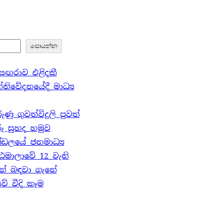
සොයන්න
් සඟරාව එළිදකී
නිවේදනයේදී මාධ්‍ය
ු ගුවන්විදුලි පුවත්
ු සුහද හමුව
්ඩලයේ ජනමාධ්‍ය
ඨමාලාවේ 12 වැනි
න් බඳවා ගැනේ
 වීදි කෑම