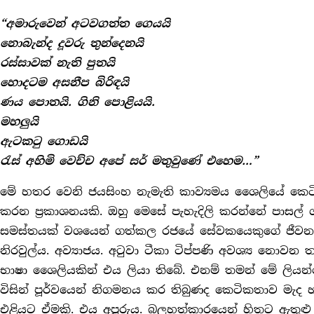
“අමාරුවෙන් අටවගත්ත ගෙයයි
නොබැන්ද
දූ
වරු තුන්දෙනයි
රස්සාවක් නැති පුතයි
හොදටම අසනීප බිරිඳයි
ණය පොතයි. ගිනි පොළියයි.
මහලුයි
ඇටකටු ගොඩයි
රැස් අහිමි වෙච්ච අපේ සර් මතුවුණේ එහෙම…”
මේ හතර වෙනි ජයසිංහ නැමැති කාව්‍යමය ශෛලියේ කෙටික
කරන ප‍්‍රකාශනයකි. ඔහු මෙසේ පැහැදිලි කරන්නේ පාසල්
සමස්තයක් වශයෙන් ගත්කල රජයේ සේවකයෙකුගේ ජීවන යථ
නිරවුල්ය. අව්‍යාජය. අටුවා ටීකා ටිප්පණි අවශ්‍ය නොව
භාෂා ශෛලියකින් එය ලියා තිබේ. එනම් තමන් මේ ලියන්
විසින් පූර්වයෙන් නිගමනය කර තිබුණද කෙටිකතාව මැද 
එළියට ඒමකි. එය අපූරුය. බලහත්කාරයෙන් හිතට ඇතු