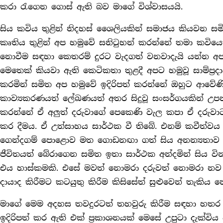
කරා රැගෙන ගොස් ඇති බව මාගේ විශ්වාසයයි.
සිය කවිය තුළින් නිදහස් ශෛලියකින් සමාජය කියවන ස
කෘතිය තුළින් අප හමුවේ සනිටුහන් කරන්නේ තමා කවියෙකු
නොවීම සඳහා කෙතරම් දුරට වැදගත් වනවාදැයි යන්න අප 
මෙතෙක් කියවා ඇති කෙටිකතා තුළදී අපට හමුවූ සාම්ප‍්‍ර
කරමින් සමිත අප හමුවේ ඉදිරිපත් කරන්නේ ඔහුට ආවේණික
කාව්‍යකරණයත් ලේඛණයත් අතර සිදුවූ සංසර්ගයකින් උපන
කරන්නේ ඒ අලුත් දරුවාගේ පෙකෙණි වැල කපා ඒ දරුව
කර දීමය. ඒ උත්සාහය සාර්ථක වී තිබේ. එනම් කවීත්වය 
ගෙන්දගම් පොළොව මත ගොඩනඟා ගත් සිය අනන්‍යතාව 
ජීවිතයත් බේරාගෙන සමිත ඉතා සාර්ථක අන්දමින් සිය වින
එය හාස්කමකි. එසේ මවත් නොමරා දරුවත් නොමරා නව
දායාද කිරීමට කටයුතු කිරීම කිසිසේත් සුළුවෙන් තැකිය
මාගේ මෙම අදහස තවදුරටත් තහවුරු කිරීම සඳහා හතර 
ඉදිරිපත් කර ඇති එක් ප‍්‍රකාශනයක් මෙසේ උපුටා දැක්විය