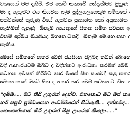
වශයෙන් මම දකිමි. එම කෙටි කතාවේ අත්දැකීමට මුහුණ
මා ද ඇතුළුව එය කියවන සෑම පුද්ලගලයෙකුම සමිතගේ එම
පත්වන්නේ තුරුණු වියේ ඇතිවන ප‍්‍රකාශිත හෝ අප‍්‍රකාශිත ප
හැඟීමක් දැනුණු ඕනෑම අයෙකුගේ සිතක සමිත පවසන අ
එනම් පේ‍්‍රමය මියගියද මගතොටකදී ඕනෑම මොහොතක අ
හැකිය.
මෙසේ සමිතගේ හතර වෙනි ජයසිංහ පිළිබඳ තවත් බොහෝ ද
විඳි ආකාරයටම ඔබට ද විඳින්නට ආරාධනා කරමින් මෙ
සටහන අවසන් කිරීමට පෙර මාගේ සිත සංවේදී කළ හතර
මොහොතක් ඔබේ සිත ද නතර කර මෙම සටහනට තිත ත
“අම්මා…. මට කිරි උගුරක් දෙන්ඩ. එතකොට මට මස් 
හරි පපුව පුම්බාගෙන ආඩම්බරෙන් හිටියෑකි…. දන්නවද…
කෙනෙක්ගෙන් කිරි උගුරක් බීපු ඌරෙක් කියලා……”