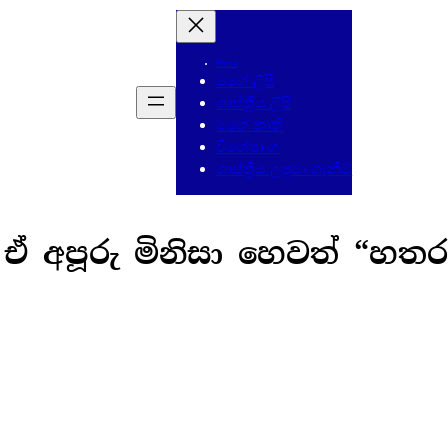
Home
මගේ ලිපි
ශාස්ත්‍රීය ලිපි
මගේ කෘති
විශේෂාංග
ශාස්ත්‍රීය උපුටා ගැනීම්
 ඒ අපූරු මිනිසා හෙවත් “හතර