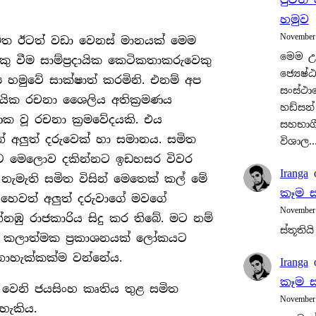
හමුව
November
මිත ඊටත් වඩා වෙනස් මානයක් මෙම
මෙම උත
 වීම සාම්ප‍්‍රදායික කෙටිකතාකරුවෙකු
ජ්‍යෙෂ්ඨ
හමුවේ සාක්ෂාත් කරමිනි. එනම් අප
සංස්ථා
දායික රචනා ශෛලිය අතික‍්‍රමණය
හඩ්සන්
 වූ රචනා ක‍්‍රමවේදයකි. එය
සහභාගී
් අලුත් දරුවෙක් හා සමානය. සමිත
විශාල
ාට මෙලොව දකින්නට ඉඩහසර විවර
Iranga
නැමැති සමිත විසින් මෙතෙක් කල් මේ
කෑම ස
හෙවත් අලුත් දරුවාගේ මවගේ
November
්නඹු රාජකාරිය සිදු කර තිබේ. මට නම්
ස්තූතියි
 කලාත්මක ප‍්‍රකාශනයක් ලෝකයට
 නොහැක්කක්ම වන්නේය.
Iranga
කෑම ස
වෙනි ජයසිංහ කෘතිය තුළ සමිත
November
 හැකිය.