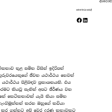
ආවොත්
සමාජ මාධ්‍ය සබැඳි
Facebook
LinkedIn
තාව තුළ සමිත විසින් ඉදිරිපත්
 ගුරුවරයෙකුගේ ජීවන යථාර්ථය හෙවත්
ාර්ථය පිළිබඳව ප‍්‍රකාශනයකි. එය
න තරමට කියවූ සැනින් අපට ජීර්ණය වන
නේ කෙටිකතාවක් යැයි කියා සමිත
හැංගිමුත්තන් කරන ඔහුගේ කවියා
ළු කර ගන්නට අපි වෙර දරණ කතාවකට