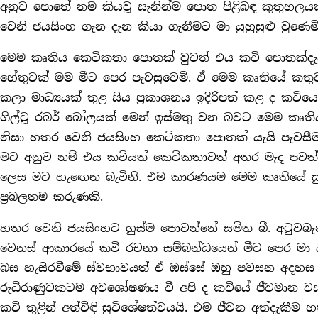
අනුව පොතේ නම කියවූ සැනින්ම පොත පිළිබඳ කුතුහලය
වෙනි ජයසිංහ ගැන දැන කියා ගැනීමට මා යුහුසුළු වුණෙමි
මෙම කෘතිය කෙටිකතා පොතක් වුවත් එය කවි පොතක්දැය
හේතුවක් මම මීට පෙර පැවසුවෙමි. ඒ මෙම කෘතියේ කතු
කලා මාධ්‍යයක් තුළ සිය ප‍්‍රකාශනය ඉදිරිපත් කළ ද කවිය
ගිල්වූ රබර් බෝලයක් මෙන් ඉස්මතු වන බවට මෙම කෘතිය
නිසා හතර වෙනි ජයසිංහ කෙටිකතා පොතක් යැයි පැවසී
මට අනුව නම් එය කවියත් කෙටිකතාවත් අතර මැද පවත්
ලෙස මට හැඟෙන බැවිනි. එම කාරණයම මෙම කෘතියේ සුවි
ප‍්‍රබලතම කරුණකි.
හතර වෙනි ජයසිංහට හුස්ම පොවන්නේ සමිත බී. අටුවබැ
වෙනස් ආකාරයේ කවි රචනා සම්බන්ධයෙන් මීට පෙර මා යම
බස හැසිරවීමේ ස්වභාවයත් ඒ ඔස්සේ ඔහු පවසන අදහස
රුධිරාණුවකටම අවශෝෂණය වී අපි ද කවියේ ජීවමාන වස්
කවි තුළින් අත්විඳි සුවිශේෂත්වයයි. එම ජීවන අත්දැකීම 