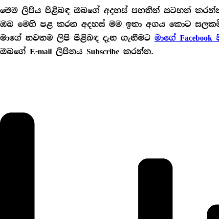
මෙම ලිපිය පිළිබඳ ඔබගේ අදහස් පහතින් සටහන් කරන්
ඔබ මෙහි පළ කරන අදහස් මම ඉතා අගය කොට සලකම
මාගේ නවතම ලිපි පිළිබඳ දැන ගැනීමට
මාගේ Facebook 
ඔබගේ E-mail ලිපිනය Subscribe කරන්න.