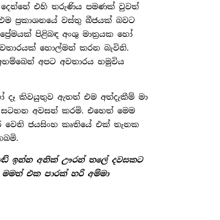
 දෙන්නේ එහි තරුණිය පමණක් වුවත්
 ප‍්‍රකාශනයේ වස්තු බීජයක් බවට
ේ‍්‍රමයක් පිළිබඳ අංශු මාත‍්‍රයක හෝ
වතාරයක් හොල්මන් කරන බැවිනි.
හම්බෙන් අපට අවතාරය හමුවිය
ෑ කිවයුතුව ඇතත් එම අත්දැකීම් මා
ම සටහන අවසන් කරමි. එහෙත් මෙම
 වෙනි ජයසිංහ කෘතියේ එක් තැනක
බමි.
කඬේ ඉන්න අනික් ඌරන් තලේ දවසකට
 මමත් එක පාරක් හරි අම්මා