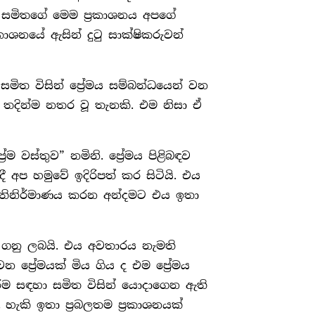
 සමිතගේ මෙම ප‍්‍රකාශනය අපගේ
කාශනයේ ඇසින් දුටු සාක්ෂිකරුවන්
ිත විසින් ප්‍රේමය සම්බන්ධයෙන් වන
ිත තදින්ම නතර වූ තැනකි. එම නිසා ඒ
වස්තුව” නමිනි. පේ‍්‍රමය පිළිබඳව
ී අප හමුවේ ඉදිරිපත් කර සිටියි. එය
්‍රතිනිර්මාණය කරන අන්දමට එය ඉතා
ා ගනු ලබයි. එය අවතාරය නැමති
ේ‍්‍රමයක් මිය ගිය ද එම පේ‍්‍රමය
ීම සඳහා සමිත විසින් යොදාගෙන ඇති
ැකි ඉතා ප‍්‍රබලතම ප‍්‍රකාශනයක්