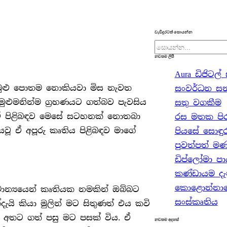
වැඩිදුරටත් සොයන්න
S
නවතම ලිපි
e
Aura ඩිජිටල
a
මුළු පොතම නොකියවා මිස නැවත
සංවර්ධන සන්
r
ුමනින්ම ග‍්‍රහණයට ගත්බව පැවසිය
සතු වගකීම
c
ට ඒ පිළිබඳව මෙසේ සටහනක් නොතබා
රස මතක පිරුණ
h
වූ ඒ අපූරු කෘතිය පිළිබඳව මාගේ
පියසේ සොඳුර
පුවත්පත් මණ
ඩිප්ලෝමා පා
කණ්ඩායම දැ
කොළොන්නාවේ
න්‍යයෙන් කෘතියක නමකින් ඔබ්බට
සංස්කෘතිය
යි කියා මුලින් මට සිතුණත් එය කවි
තට ගත් පසු මට පසක් විය. ඒ
නවතම අදහස්