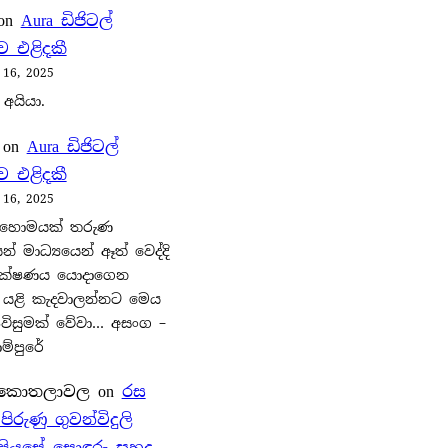
on
Aura ඩිජිටල්
 එළිදකී
 16, 2025
 අයියා.
on
Aura ඩිජිටල්
 එළිදකී
 16, 2025
හොමයක් තරුණ
් මාධ්‍යයෙන් ඈත් වෙද්දි
ක්ෂණය යොදාගෙන
 යළි කැදවාලන්නට මෙය
විසුමක් වේවා… අසංග –
්පුරේ
 කොතලාවල
on
රස
රුණු ගුවන්විදුලි
 පියසේ සොඳුරු සුහද