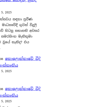
 5, 2025
්සවය සඳහා ප්‍රවීණ
 මාධ්‍යවේදී ගුවන් විදුලි
වේ හිටපු සභාපති අවසර
 සමරසිංහ මැතිතුමා
 වුයේ නැතිද? එය
…
on
කොළොන්නාවේ වීදි
ංස්කෘතිය
 5, 2025
on
කොළොන්නාවේ වීදි
ංස්කෘතිය
 5, 2025