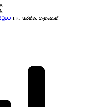
න.
ි.
පිටුවට
Like කරන්න. නැතහොත්