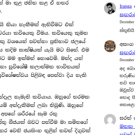
ක් මා තුළ ජනිත කළ ඒ හතර
Iranga
.
සඟරාව
December
ි කියා හැඟීමක් ඇතිවීමට එක්
ස්තූතියි
වරයා කවියෙකු වීමය. කවියෙකු කුමන
ෙකු වශයෙන් පවත්නා ප‍්‍රතිභාව ජලයේ
අසංග
 කදිම සාක්ෂියක් යැයි මට සිතේ. එම
සඟරාව
මට මම ඉක්මන් නොවෙමි. මන්ද යත්
December
නා සුවිශේෂී කලාත්මක භාවිතයක්
අද බො
ශේෂත්වය පිළිබඳ පෙන්වා දිය හැකි
තරුණියන
නව තා
ඔවුන්ව
න්දෑල නැමැති කවියාය. ඔහුගේ තරමක
හොද පි
කොළොම
් අත්දැකීමක් ලබා තිබුණි. ඔහුගේ
 අපගේ ශරීරයේ සෑම රතු
සරත්
තු බීජයක් බවට පත්වීම මා සමිතගේ
මතක පි
හතර වෙනි ජයසිංහ තුළින් තවත් දිගුවක්
පුවත්