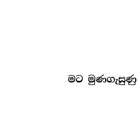
Skip
to
content
මට මුණගැසුණු