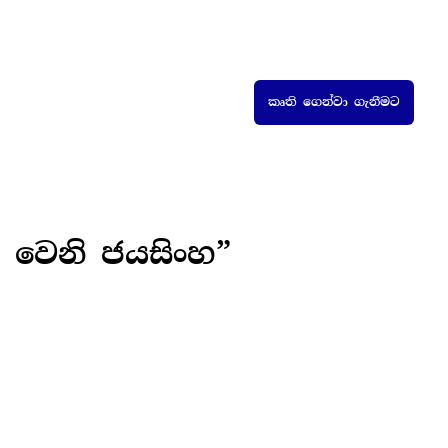
කෘති ගෙන්වා ගැනීමට
 වෙනි ජයසිංහ”