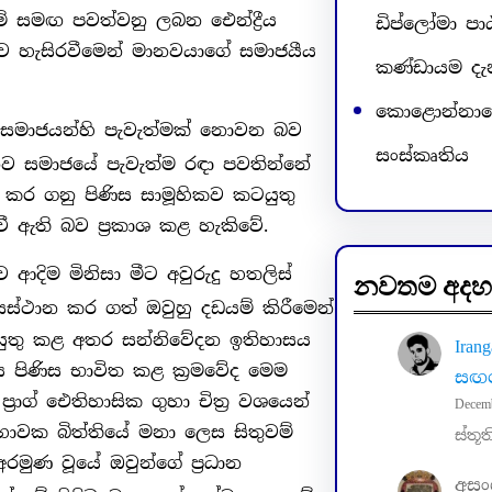
ම් සමඟ පවත්වනු ලබන ඓන්ද්‍රීය
ඩිප්ලෝමා පා
තව හැසිරවීමෙන් මානවයාගේ සමාජයීය
කණ්ඩායම දැ
කොළොන්නාවේ
 සමාජයන්හි පැවැත්මක් නොවන බව
සංස්කෘතිය
මානව සමාජයේ පැවැත්ම රඳා පවතින්නේ
 කර ගනු පිණිස සාමූහිකව කටයුතු
ී ඇති බව ප්‍රකාශ කළ හැකිවේ.
ආදිම මිනිසා මීට අවුරුදු හතලිස්
නවතම අදහ
සස්ථාන කර ගත් ඔවුහු දඩයම් කිරීමෙන්
යුතු කළ අතර සන්නිවේදන ඉතිහාසය
Irang
යය පිණිස භාවිත කළ ක්‍රමවේද මෙම
සඟර
්‍රාග් ඓතිහාසික ගුහා චිත්‍ර වශයෙන්
Decem
ුහාවක බිත්තියේ මනා ලෙස සිතුවම්
ස්තූත
රමුණ වූයේ ඔවුන්ගේ ප්‍රධාන
අස