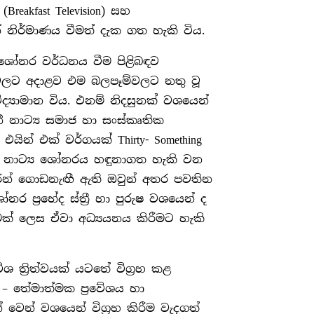
eakfast Television) සහ
 නිර්මාණය වීමත් දැක ගත හැකි විය.
ශෝනර වර්ධනය වීම පිළිබඳව
ම්වලට අදාළව එම බලපෑම්වලට නතු වූ
‍යාමාන විය. එනම් නිදසුනක් වශයෙන්
ිනී නාට්‍ය සමාජ හා සංස්කෘතික
ින් එක් වර්ගයක් Thirty- Something
වූ නාට්‍ය ශෝනරය හඳුනාගත හැකි වන
රෙන් ගොඩනැඟී ඇති ඔවුන් අතර පවතින
්‍රභේද ස්ත්‍රී හා පුරුෂ වශයෙන් ද
් ලෙස ඒවා අධ්‍යයනය කිරීමට හැකි
ශ ත්‍රිත්වයක් යටතේ විග්‍රහ කළ
ක – තේමාත්මක ප්‍රවේශය හා
වෙන් වශයෙන් විග්‍රහ කිරීම වැදගත්