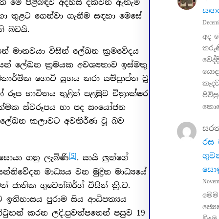
ත් මේ පිළිබඳව අදහස් දක්වන ඇතැම්
සඟර
ගුහා තුළට ගෙන්වා ගැනීම සඳහා මෙසේ
Decem
ි බවයි.
අද 
තරුණ
ේ මානවයා විසින් ලේඛන ක්‍රමවේදය
වෙද්
න් ලේඛන ක්‍රමයක අවශ්‍යතාව ඉස්මතු
යොද
ාර්මික ගොවි යුගය කරා සම්ප්‍රාප්ත වූ
කැද
ූප භාවිතය තුළින් පළමුව චිත්‍රාක්ෂර
පිවි
කොළ
්‍යාත්මක ස්වරූපය හා පද සංයෝජන
 ලේඛන කලාවට අවතීර්ණ වූ බව
සර
රස 
ගුවන
[5]
සි සොයා ගනු ලැබිණි
. සායි ලුන්ගේ
සොඳ
ිවේදන මාධ්‍යය වන මුද්‍රිත මාධ්‍යයේ
Novem
ාතික ගුටෙන්බර්ග් විසින් ක්‍රි.ව.
මෙම 
ව ඉතිහාසය පුරාම සිය ආධිපත්‍යය
ජ්‍යෙ
ිටුහන් කරන ලදි.පුවත්පතෙන් පසුව 19
විදුල