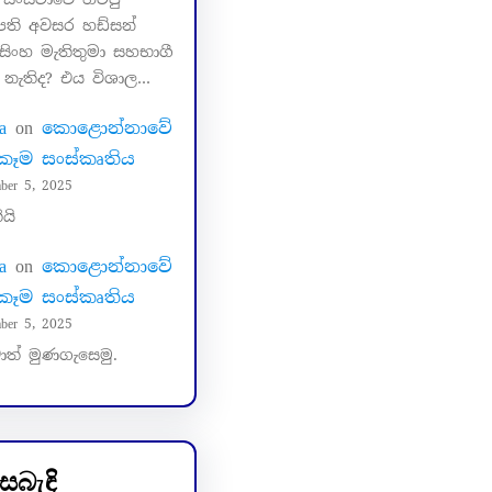
පති අවසර හඩ්සන්
ිංහ මැතිතුමා සහභාගී
 නැතිද? එය විශාල…
a
on
කොළොන්නාවේ
ි කෑම සංස්කෘතිය
ber 5, 2025
ියි
a
on
කොළොන්නාවේ
ි කෑම සංස්කෘතිය
ber 5, 2025
ත් මුණගැසෙමු.
සබැඳි