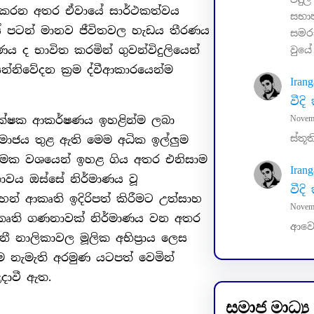
ිදු කරන අතර ඒවායේ සාර්ථකත්වය
සභා
යේ පටන් මානව ජීවිතවල හැඩය තීරණය
සමරස
 ද භාවිත කරමින් ගුවන්විදුලියෙන්
වුයේ
ි සන්නිවේදන ක්‍රම ද්වීආකාරයෙන්ම
Irang
වීද
්‍රේක්ෂක ආකර්ෂණය ඉහළින්ම ලබා
Novem
ස්තූත
සමාජය තුළ ඇති මෙම අධික ඉල්ලුම
යාත්මක වශයෙන් ඉහළ ගිය අතර එනිසාම
Irang
තාවය ඔස්සේ නිර්මාණය වූ
වීද
න් ආකෘති ඉදිරිපත් කිරීමට උත්සාහ
Novem
් ආකෘති ගණනාවක් නිර්මාණය වන අතර
ආවො
ිනී නාලිකාවල මූලික අභිප්‍රාය ලෙස
ම නැමැති අරමුණ යටපත් වෙමින්
දාවී ඇත.
සමාජ මාධ්‍ය 