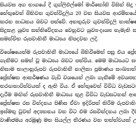
සියවස අග භාගයේ දී ගුග්ලිඑල්මෝ මාර්කෝනි විසින් ස
හේතුවෙන් බිහිවන ගුවන්විදුලිය 20 වන සියවස ආරම්භ
කරන සාධකය බවට පත්වේ. අනතුරුව ගුවන්විදුලි තාක්ෂණය
සිදුකළ ශ්‍රව්‍ය සන්නිවේදනය වෙනුවට ශ්‍රව්‍ය-දෘශ්‍ය නැමැත
සමන්විත රූපවාහිනී මාධ්‍යය නිපදවන ලදි.
විශේෂයෙන්ම රුපවාහිනී මාධ්‍යයේ බිහිවීමෙන් පසු එය ප
ගැනීමට සමත් වූ මාධ්‍යය බවට පත්විය. මෙම මාධ්‍යයට 
නිසාම කාලානුරූපව රුපවාහිනී නාලිකා ප්‍රමාණය සංඛ්‍
ප්‍රේක්ෂක ආකර්ෂණය වැඩි වශයෙන් ලබා ගැනීමේ අවශ්‍ය
තරඟකාරිත්වයක් ද ඇති විය. ඒ හේතුවෙන් විවිධ වැඩසටහ
දැරීම මඟින් රූපවාහිනී මාධ්‍යය තුළ විවිධ වැඩසටහන
ප්‍රේක්ෂක රස වින්දනය පිණිස ඒවා ඉදිරිපත් කිරීම රුපවාහ
ඉස්මතු වුවත් අද්‍යතනය වන විට එම රසවින්දනය ලබා දී
වාණිජමය අරමුණු මත සියල්ල තීරණය වන තත්ත්වයක් උ