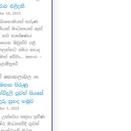
ාව එළිදකී
ber 16, 2025
බොහොමයක් තරුණ
ියන් මාධ්‍යයෙන් ඈත්
දි නව තාක්ෂණය
ාගෙන ඔවුන්ව යළි
වාලන්නට මෙය හොද
සුමක් වේවා… අසංග –
ොම්පුරේ
ත් කොතලාවල
on
මතක පිරුණු
්විදුලි පුවත් පියසේ
ුරු සුහද හමුව
ber 5, 2025
උත්සවය සඳහා ප්‍රවීණ
ෂ්ඨ මාධ්‍යවේදී ගුවන්
ි සංස්ථාවේ හිටපු