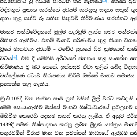
ජීවනෝපාය වූ දඩයම සාර්ථක කර ගැනීමය
. කෙසේ වුව
විද්වතුන් ප්‍රකාශ කරන්නේ දඩයම් කටයුතු සඳහා සතුන් 
ගුහා තුළ සත්ව රූ සහිත සිතුවම් නිර්මාණය කරන්නට ඇත
මානව සන්නිවේදනයේ මුල්ම හැරවුම් ලක්ෂ බවට පත්වන්න
බිහිකර ගැනීමය. එනම් මානව පරිණාමය තුළ නියත වශයෙ
වූයේ මානවයා දඩයම් – එඬේර යුගයේ සිට ක්‍රමයෙන් කෘෂික
[4]
විටය
. එහි දී යම්කිසි අර්ථයක් ජනනය කළ සංකේත හෝ ර
නිර්මාණය වූ බව පෙනේ. ඉන්පසුව ඒවා තුළින් ශබ්ද විද
විශ්ලේෂණ රටාව නිරූපණය කිරීම ඔස්සේ මානව සමාජය
ප්‍රත්‍යක්ෂ කළ හැකිය.
ක්‍රි.ව.105දී චීන ජාතික සායි ලුන් විසින් මුල් වරට කඩදා
මෙම සොයාගැනීම ඔස්සේ මානව ශිෂ්ටාචාරයේ ප්‍රබලතම සන්න
බිහිවීම කෙරෙහි පදනම සකස් කරනු ලැබිය. ඒ අනුව ජර්මන් ජ
1439දී පමණ නිෂ්පාදනය කරනු ලබන මුද්‍රණ යන්ත්‍රය මාන
පතුරවමින් විරාජ මාන වන පුවත්පත් මාධ්‍යයේ ඇරඹුම සන