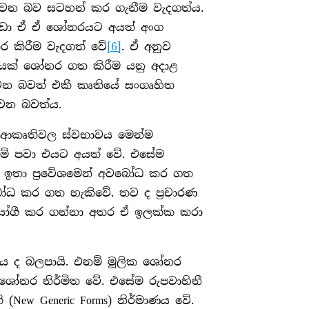
වන බව සටහන් කර ගැනීම වැදගත්ය.
 වඩා ඒ ඒ ශෝනරයට අයත් අංග
 කිරීම වැදගත් වේ
[6]
. ඒ අනුව
තියක් ශෝනර ගත කිරීම යනු අදාළ
වන බවත් එකී කෘතියේ සංගෘහිත
 වන බවත්ය.
න් ආකෘතිවල ස්වභාවය මෙන්ම
ිසුම් පවා එයට අයත් වේ. එසේම
ය ඉතා ප්‍රවේශමෙන් අවබෝධ කර ගත
ෝධ කර ගත හැකිවේ. තව ද ප්‍රචාරණ
උපයෝගී කර ගන්නා අතර ඒ ඉලක්ක කරා
ධකය ද බලපායි. එනම් මූලික ශෝනර
ී ශෝනර නිර්මිත වේ. එසේම රුපවාහිනී
New Generic Forms) නිර්මාණය වේ.