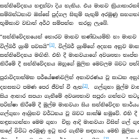
සන්නිවේදනය හඳුන්වා දිය හැකිය. එය මානව ක්‍රියාකාරක
සම්බන්ධතාව ඔස්සේ පුද්ගල සිතුම් පැතුම් අරමුණු සහග
භූමිකාව වඩාත් අර්ථ සම්පන්න කරනු ලැබේ.
“සන්නිවේදනයෙන් තොරව මානව කණ්ඩායම්හි හා මානව
[1]
විල්බර් ශ්‍රාම් පවසයි”
. විල්බර් ශ්‍රාම්ගේ අදහස අනුව 
සන්නිවේදනය මඟිනි. එහි දී මානවයාගේ අවශ්‍යතා තෘප්ත
කිරීමේ දී සන්නිවේදනය ඔහුගේ මූලික මෙවලම බවට පත්ව
පුරාවිද්‍යාත්මක පර්යේෂණවලින් අනාවරණය වූ සාධක අනුව 
[2]
දහසකට පමණ පෙර ජීවත් වී ඇත
. ගල්ගුහා මුල්ම වා
සිය ආහාර සපයා ගැනීමේ අවශ්‍යතාව සපුරා ගන්නට කට
පරික්ෂා කිරීමේ දී මුල්ම මානවයා සිය සන්නිවේදන කාර්
ගල්ගුහා ආශ්‍රිතව වර්ධනය වූ බවට සාක්ෂි හමුවේ. එහි දී ප
හඳුනාගන්නා මෙම ගුහා චිත්‍ර ආදි මානවයා විසින් ගල් ග
කළේ විවිධ අරමුණු ඉටු කර ගැනීම සඳහාය. මෙහි මූලික අ
[3]