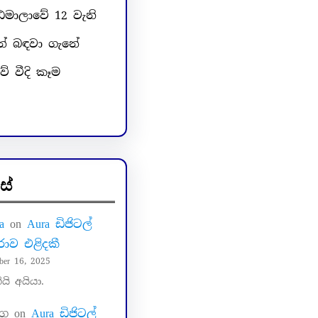
ඨමාලාවේ 12 වැනි
න් බඳවා ගැනේ
 වීදි කෑම
ස්
a
on
Aura ඩිජිටල්
ාව එළිදකී
ber 16, 2025
ියි අයියා.
ංග
on
Aura ඩිජිටල්