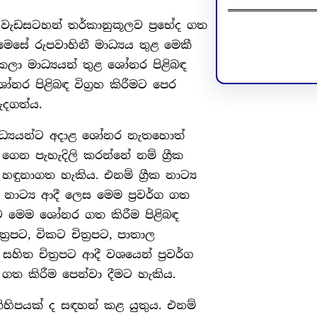
ී වැඩසටහන් තර්කානුකූලව ප්‍රභේද ගත
Facebook
LinkedIn
මෙසේ රුපවාහිනී මාධ්‍යය තුළ මෙකී
ක කලා මාධ්‍යයන් තුළ ශෝනර පිළිබඳ
නර පිළිබඳ විග්‍රහ කිරීමට පෙර
ැදගත්ය.
මාධ්‍යයන්ට අදාළ ශෝනර නැතහොත්
් ගෙන පැහැදිලි කරන්නේ නම් ග්‍රීක
හඳුනාගත හැකිය. එනම් ග්‍රීක නාට්‍ය
 නාට්‍ය ආදී ලෙස මෙම ප්‍රවර්ග ගත
ාළව මෙම ශෝනර ගත කිරීම පිළිබඳ
රපට, විකට චිත්‍රපට, පාතාල
හිත චිත්‍රපට ආදී වශයෙන් ප්‍රවර්ග
ගත කිරීම පෙන්වා දීමට හැකිය.
හිපයක් ද සඳහන් කළ යුතුය. එනම්