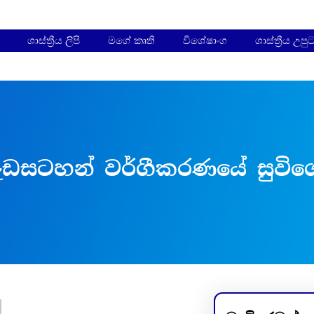
ශාස්ත්‍රීය ලිපි
මගේ කෘති
විශේෂාංග
ශාස්ත්‍රීය උපු
ැඩසටහන් වර්ගීකරණයේ සුවිශේ