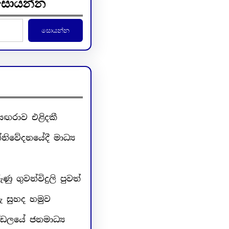
් සොයන්න
සොයන්න
 සඟරාව එළිදකී
නිවේදනයේදී මාධ්‍ය
ු ගුවන්විදුලි පුවත්
ු සුහද හමුව
්ඩලයේ ජනමාධ්‍ය