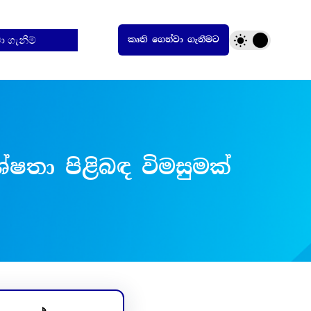
ටා ගැනීම්
කෘති ගෙන්වා ගැනීමට
ෂතා පිළිබඳ විමසුමක්