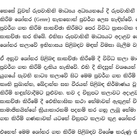
කෙසේ වුවත් රුපවාහිනි මාධ්‍යය අධ්‍යයනයේ දී රුපවාහින
කිරීම ශෝනර (Genre) නැතහොත් ප්‍රවර්ග ලෙස හැඳින්වේ. 
ප්‍රවර්ග ගත කිරීම සාකච්ඡා කිරීමට පෙර විවිධ ප්‍රාසංගි
සාකච්ඡා කර තිබේ. එනිසා රූපවාහිනී මාධ්‍යයට අදාළව ශෝ
ශෝනර කලාවේ ඉතිහාසය පිළිබඳව මඳක් විමසා බැලීම ව
ඒ අනුව ශෝනර පිළිබඳ සාකච්ඡා කිරීමේ දී විවිධ කලා 
ප්‍රවර්ග ගත කිරීම් දැකිය හැකිවේ. එහි දී නිදසුන් වශයෙන
යුගයේ පැවති නාට්‍ය කලාවේ සිට මෙම ප්‍රවර්ග ගත කිරීම් 
කෘති සුඛාන්ත, ඛේදාන්ත සහ වීරයන් පිළිබඳ නිර්මාණය වූ
කිරීම් හඳුන්වාදීමට පුළුවන. තව ද චිත්‍රපට කලාවට අද
සාකච්ඡා කිරීමේ දී ඓතිහාසික කථා තේමාවන් ඇතුළත් චිත්‍
සාමාජිකයින්ගේ ක්‍රියාකාරකම් පදනම් කර ගනු ලැබූ තේමා ස
ගත කිරීම් ගණනාවක් යටතේ චිත්‍රපට කලාව තුළ ශෝනර 
එහෙත් මෙම ශෝනර ගත කිරීම පිළිබඳව විශේෂ කරුණු කි