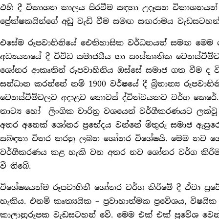
එහි දී විකාශන කාලය පිරවීම සඳහා උදෑසන විකාශනයන් (Br
ප්‍රේක්ෂකයින්ගේ අඩු වැඩි වීම සමඟ සඟරාමය වැඩසටහන්
එසේම රූපවාහිනියේ ඓතිහාසික වර්ධනයත් සමඟ මෙම 
අධ්‍යයනයේ දී විවිධ සමාජයීය හා සංස්කෘතික වෙනස්වී
ශෝනර ආකෘතින් රූපවාහිනිය ඔස්සේ සමාජ ගත වීම ද විද්
සන්ධාන කරන්නේ නම් 1900 වර්ෂයේ දී බ්‍රිතාන්‍ය රූපවාහ
වෙනස්වීම්වලට අදාළව කොටස් ද්විත්වයකට වර්ග කෙරේ. එය
නාට්‍ය හෝ ලිංගික චාරිත්‍ර වශයෙන් වර්ගීකරණයට ලක්
අතර අනෙක් ශෝනර ප්‍රභේදය වන්නේ මිතුරු සමාජ ඇසු
සබඳතා විතර කරනු ලබන ශෝනර විශේෂයි. මෙම නව ශෝනර ප
වර්ගීකරණය කළ හැකි වන අතර නව ශෝනර වර්ග කිරීමක
වී තිබේ.
විශේෂයෙන්ම රූපවාහිනී ශෝනර වර්ග කිරීමේ දී ඒවා ප්‍රවේ
හැකිය. එනම් කෘත්‍යයික – ප්‍රවාහාත්මක ප්‍රවේශය, විෂයි
කාලානුරූපක වැඩසටහන් වේ. මෙම එක් එක් ප්‍රවේශ වෙන් 