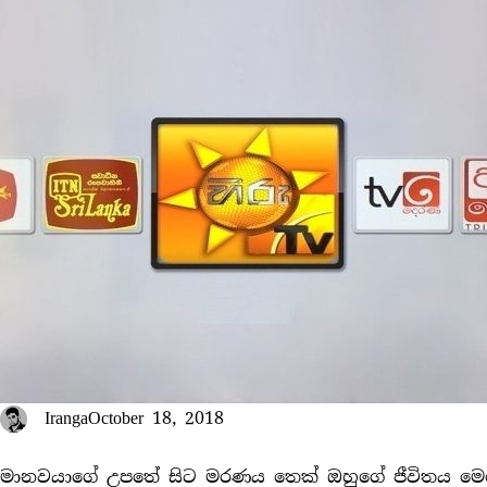
Iranga
October 18, 2018
මානවයාගේ උපතේ සිට මරණය තෙක් ඔහුගේ ජීවිතය මෙ