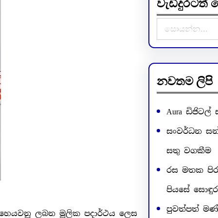
වැඩිදුරටත
S
e
a
r
c
නවතම ලිපි
h
Aura ඩිජිටල්
සංවර්ධන සන්
සතු වගකීම
රස මතක පිරුණ
පියසේ සොඳුර
පුවත්පත් මණ
හෙයවනු ලබන මූලික පදාර්ථය ලෙස