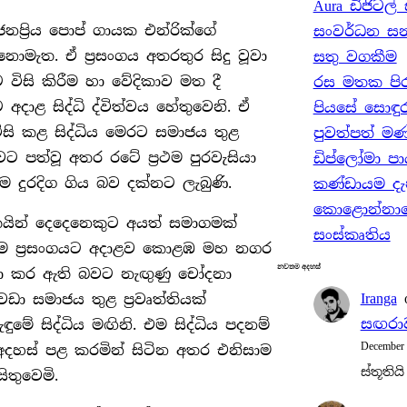
Aura ඩිජිටල
a
ජනප්‍රිය පොප් ගායක එන්රික්ගේ
සංවර්ධන සන්
r
ොමැත. ඒ ප්‍රසංගය අතරතුර සිදු වූවා
සතු වගකීම
c
ිසි කිරීම හා වේදිකාව මත දී
රස මතක පිරුණ
h
දාළ සිද්ධි ද්විත්වය හේතුවෙනි. ඒ
පියසේ සොඳුර
සි කළ සිද්ධිය මෙරට සමාජය තුළ
පුවත්පත් මණ
පත්වූ අතර රටේ ප්‍රථම පුරවැසියා
ඩිප්ලෝමා පා
ීම දුරදිග ගිය බව දක්නට ලැබුණි.
කණ්ඩායම දැ
කොළොන්නාවේ
රීඩකයින් දෙදෙනෙකුට අයත් සමාගමක්
සංස්කෘතිය
 එම ප්‍රසංගයට අදාළව කොළඹ මහ නගර
නවතම අදහස්
ංචා කර ඇති බවට නැඟුණු චෝදනා
Iranga
වඩා සමාජය තුළ ප්‍රවෘත්තියක්
සඟරාව
 සිද්ධිය මඟිනි. එම සිද්ධිය පදනම්
December
දහස් පළ කරමින් සිටින අතර එනිසාම
ස්තූතියි
ිතුවෙමි.