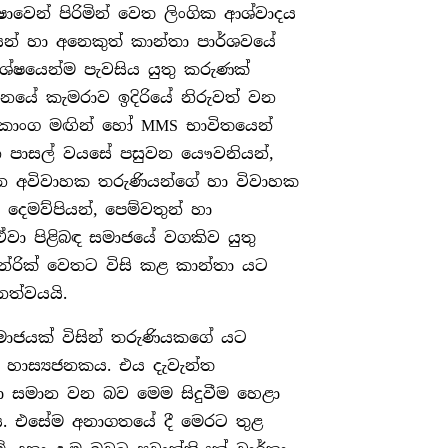
ාවෙන් පිරිමින් වෙත ලිංගික ආශ්වාදය
වියන් හා අනෙකුත් කාන්තා පාර්ශවයේ
ශේෂයෙන්ම පැවසිය යුතු කරුණක්
යේ කැමරාව ඉදිරියේ නිරුවත් වන
ෘදුකාංග මඟින් හෝ MMS භාවිතයෙන්
වන පාසල් වයසේ පසුවන යෞවනියන්,
 කරන අවිවාහක තරුණියන්ගේ හා විවාහක
, දෙමව්පියන්, පෙම්වතුන් හා
ඒවා පිළිබඳ සමාජයේ වගකිව යුතු
න්රික් වෙතට විසි කළ කාන්තා යට
නත්වයයි.
ාජයක් විසින් තරුණියකගේ යට
ම හාස්‍යජනකය. එය දැවැන්ත
හා සමාන වන බව මෙම සිදුවීම හෙළා
ුය. එසේම අනාගතයේ දී මෙරට තුළ