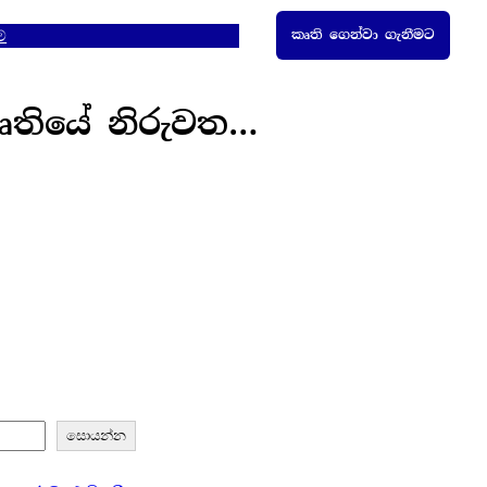
ම්
කෘති ගෙන්වා ගැනීමට
කෘතියේ නිරුවත…
සොයන්න