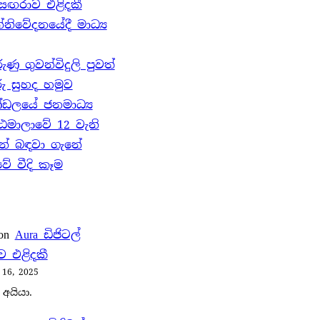
් සඟරාව එළිදකී
නිවේදනයේදී මාධ්‍ය
ු ගුවන්විදුලි පුවත්
ු සුහද හමුව
්ඩලයේ ජනමාධ්‍ය
ඨමාලාවේ 12 වැනි
න් බඳවා ගැනේ
 වීදි කෑම
on
Aura ඩිජිටල්
 එළිදකී
 16, 2025
 අයියා.