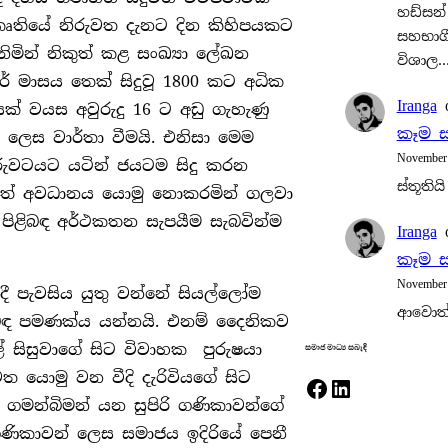
හඩ්සන්
කෘතියේ නිරුවත දැනට දින කිහිපයකට
සහභාගී
ිමින් නිකුත් කළ සංඛ්‍යා ලේඛන
විශාල
ර් මාසය තෙක් සිදුවූ 1800 කට අධික
Iranga
මාණයක් වයස අවුරුදු 16 ට අඩු ගැහැණු
කෑම ස
ා ලෙස වාර්තා වීමයි. එනිසා මෙම
November
ිරුවටයට යටින් ජයටම සිදු කරන
ස්තූතියි
වත් අවධානය යොමු නොකරමින් ගලවා
පිළිබඳ අර්ථකතන සැපයීම සැබවින්ම
Iranga
කෑම ස
November
ී පැවසිය යුතු වන්නේ සියල්ලෝම
ආවොත්
ිබඳ පමණක්ය යන්නයි. එනම් දෛනිකව
 සිසුවාගේ සිට විවාහක පුරුෂයා
සමාජ මාධ්‍ය සබැඳි
ත යොමු වන වීදි දැරිවියගේ සිට
Facebook
LinkedIn
මන්බිමන් යන සුපිරි ගණිකාවන්ගේ
ගණිකාවන් ලෙස සමාජය ඉදිරියේ පෙනී