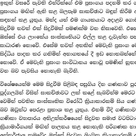
ඉකුත් වසරේ පැවති එන්රික්ගේ එම ප්‍රසංගය පදනම් කර
ප්‍රසංගය මඟින් ඇති කළ බලපෑම සාකච්ඡාට බඳුන් කිරීම අර
සඳහන් කළ යුතුය. මන්ද යත් එම ගායකයාට අදාළව ගොඩ
සිදුවීම තවත් එක් සිදුවීමක් පමණක්ම වන නිසාවෙනි. එහෙ
ඔස්සේ එය ලාංකේය සංස්කෘතියට එල්ල කළ දැවැන්ත පහර
සාධාරණ නොවේ. එසේම තවත් අතකින් මෙවැනි ප්‍රසංග ම
සිද්ධිය පාදක කර ගනිමින් අනාගතයේ දී ඉඩ නොතබන්නේ න
නොවේ. ඒ මෙවැනි ප්‍රසංග සංවිධානය නොවූ පමණින් නූ
වන බව පැවසිය නොහැකි බැවිනි.
විශේෂයෙන්ම මෙම සිදුවීම පිළිබඳ පසුගිය දින ගණනාව පුර
පුද්ගලයින් විසින් සාකච්ඡාවට ලක් කළේ සැබවින්ම මෙරට
වෙමින් පවතින සංස්කෘතික විරෝධී ක්‍රියාකාරකම් සිය 
බව ඔවුන්ට පෙරළා ප්‍රකාශ කළ යුතුය. එනම් වීදි ගණිකා
ගණිකා ව්‍යාපාරය අතිඋත්කර්ෂයෙන් සිදුවන සමාජ වටපිට
ක්‍රියාමාර්ගයක් මඟින් පාලනය කළ නොහැකි පරිගණක 
අන්තර්ජාල ක්‍රමවේද ඔස්සේ සිදුවන ලිංගික ක්‍රියාකාරකම