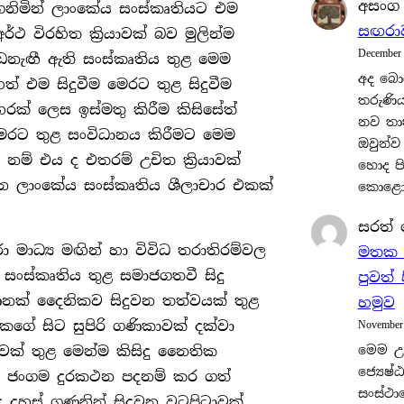
අසංග
 ගනිමින් ලාංකේය සංස්කෘතියට එම
සඟරාව
්ථ විරහිත ක්‍රියාවක් බව මුලින්ම
December
නැඟී ඇති සංස්කෘතිය තුළ මෙම
අද බො
ත් එම සිදුවීම මෙරට තුළ සිදුවීම
තරුණියන
ක් ලෙස ඉස්මතු කිරීම කිසිසේත්
නව තා
ෙරට තුළ සංවිධානය කිරීමට මෙම
ඔවුන්ව
ම් එය ද එතරම් උචිත ක්‍රියාවක්
හොද පි
තන ලාංකේය සංස්කෘතිය ශීලාචාර එකක්
කොළොම
සරත්
ා මාධ්‍ය මඟින් හා විවිධ තරාතිරම්වල
මතක පි
 සංස්කෘතිය තුළ සමාජගතවී සිදු
පුවත්
ගණනක් දෛනිකව සිදුවන තත්වයක් තුළ
හමුව
වකගේ සිට සුපිරි ගණිකාවක් දක්වා
November
ාවක් තුළ මෙන්ම කිසිදු නෛතික
මෙම උත
ජ්‍යෙෂ්ඨ
හා ජංගම දුරකථන පදනම් කර ගත්
සංස්ථා
් ද දහස් ගණනින් සිදුවන වටපිටාවක්