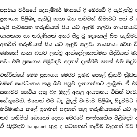
පසුගිය වර්ෂයේ දෙසැම්බර් මාසයේ දී මෙරටේ දී පැවැත්වූ 
ප්‍රසංගය පිළිබඳ ඇතිවූ කතා බහ තවමත් නිමාවට පත් වී න
යැයි පැවසෙන තරුණියක් සිය යට ඇඳුම ගලවා ගායකයාට ව
ගායකයා හා තරුණියක් අතර සිදු වූ දෙතොල් සිප ගැනීමට අ
අතරින් තරුණියක් සිය යට ඇඳුම ගලවා ගායකයා වෙත වි
බොහෝ කතා බහට ලක්වූ ආන්දෝලනාත්මක සිද්ධියක් බවට 
පවා එම ප්‍රසංගය පිළිබඳව අදහස් දැක්වීම තෙක් එම සිදුව
එන්රික්ගේ මෙම ප්‍රසංගය මෙරට ප්‍රමුඛ පෙළේ ක්‍රිකට් ක්‍
විසින් සංවිධානය කළ බව පසුව දැනගන්නට ලැබුණි. ඒ
සභාවට ගෙවිය යුතු බදු මුදල් අදාළ ආයතනය විසින් ව
හේතුවෙනි. එහෙත් එම බදු මුදල් වංචාව පිළිබඳ සිදුවීමට 
නිර්මාණය කළේ ඉහතින් සඳහන් කළ තරුණියකගේ යට ඇඳුමේ
කර ගනිමින් බොහෝ දෙනා මෙරටේ සංස්කෘතිය පිළිබඳව අ
ඒ පිළිබඳව Iranga.net තුළ ද සටහනක් තැබීම වැදගත් බව ස