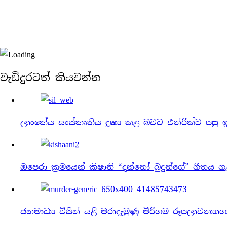
වැඩිදුරටත් කියවන්න
ලාංකේය සංස්කෘතිය දූෂ්‍ය කළ බවට එන්රික්ට පසු 
ඔපෙරා ක්‍රමයෙන් කිෂානි “දන්නෝ බුදුන්ගේ” ගීතය ග
ජනමාධ්‍ය විසින් යළි මරාදැමුණු මීරිගම රූපලාවන්‍ය