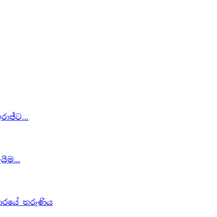
ඉරාජ්ට…
ැයීම…
ාගාරයේ තරුණිය