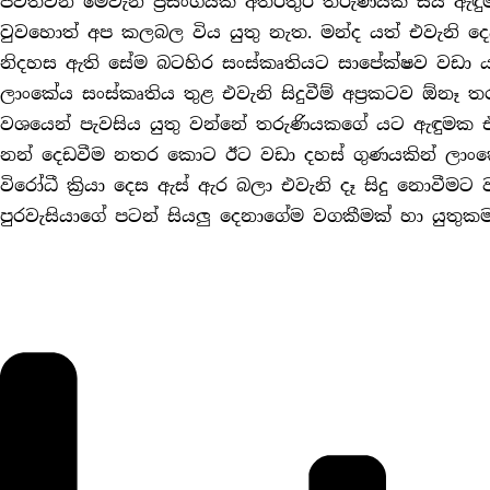
පවත්වන මෙවැනි ප්‍රසංගයක් අතරතුර තරුණියක් සිය ඇඳුම් 
වුවහොත් අප කලබල විය යුතු නැත. මන්ද යත් එවැනි දෙ
නිදහස ඇති සේම බටහිර සංස්කෘතියට සාපේක්ෂව වඩා 
ලාංකේය සංස්කෘතිය තුළ එවැනි සිදුවීම් අප්‍රකටව ඕනෑ ත
වශයෙන් පැවසිය යුතු වන්නේ තරුණියකගේ යට ඇඳුමක එල
නන් දෙඩවීම නතර කොට ඊට වඩා දහස් ගුණයකින් ලාංක
විරෝධී ක්‍රියා දෙස ඇස් ඇර බලා එවැනි දෑ සිදු නොවීමට
පුරවැසියාගේ පටන් සියලු දෙනාගේම වගකීමක් හා යුතු