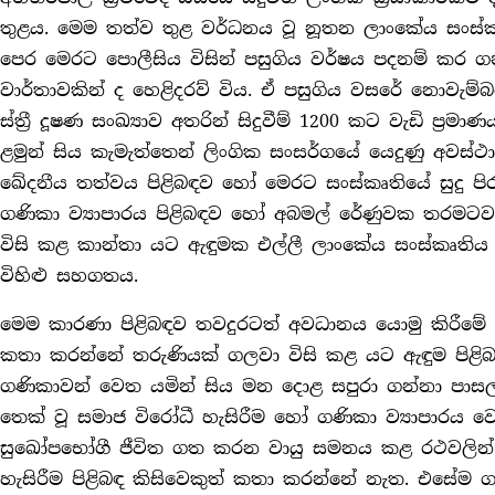
තුළය. මෙම තත්ව තුළ වර්ධනය වූ නූතන ලාංකේය සංස්
පෙර මෙරට පොලීසිය විසින් පසුගිය වර්ෂය පදනම් කර ගන
වාර්තාවකින් ද හෙළිදරව් විය. ඒ පසුගිය වසරේ නොවැම්බ
ස්ත්‍රී දූෂණ සංඛ්‍යාව අතරින් සිදුවීම් 1200 කට වැඩි ප්‍ර
ළමුන් සිය කැමැත්තෙන් ලිංගික සංසර්ගයේ යෙදුණු අවස්ථ
ඛේදනීය තත්වය පිළිබඳව හෝ මෙරට සංස්කෘතියේ සුදු ප
ගණිකා ව්‍යාපාරය පිළිබඳව හෝ අබමල් රේණුවක තරමට
විසි කළ කාන්තා යට ඇඳුමක එල්ලී ලාංකේය සංස්කෘතිය 
විහිළු සහගතය.
මෙම කාරණා පිළිබඳව තවදුරටත් අවධානය යොමු කිරීමේ ද
කතා කරන්නේ තරුණියක් ගලවා විසි කළ යට ඇඳුම පිළ
ගණිකාවන් වෙත යමින් සිය මන දොළ සපුරා ගන්නා පාසල්
තෙක් වූ සමාජ විරෝධී හැසිරීම හෝ ගණිකා ව්‍යාපාරය වෙ
සුඛෝපභෝගී ජීවිත ගත කරන වායු සමනය කළ රථවලින් ග
හැසිරීම පිළිබඳ කිසිවෙකුත් කතා කරන්නේ නැත. එසේම 