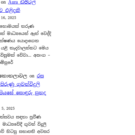
on
Aura ඩිජිටල්
 එළිදකී
 16, 2025
හොමයක් තරුණ
් මාධ්‍යයෙන් ඈත් වෙද්දි
ක්ෂණය යොදාගෙන
 යළි කැදවාලන්නට මෙය
විසුමක් වේවා… අසංග –
්පුරේ
 කොතලාවල
on
රස
රුණු ගුවන්විදුලි
 පියසේ සොඳුරු සුහද
 5, 2025
්සවය සඳහා ප්‍රවීණ
 මාධ්‍යවේදී ගුවන් විදුලි
වේ හිටපු සභාපති අවසර