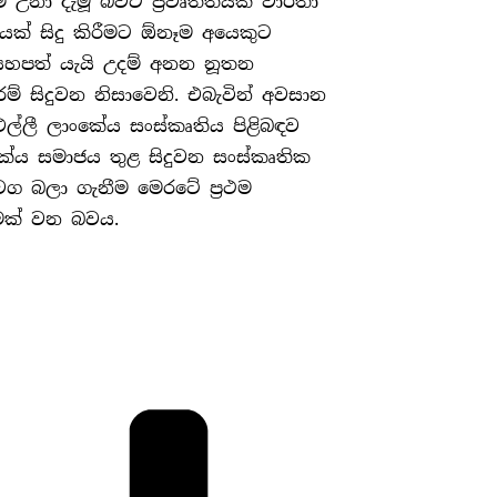
උනා දැමූ බවට ප්‍රවෘත්තියක් වාර්තා
යක් සිදු කිරීමට ඕනෑම අයෙකුට
යහපත් යැයි උදම් අනන නූතන
රම් සිදුවන නිසාවෙනි. එබැවින් අවසාන
්ලී ලාංකේය සංස්කෘතිය පිළිබඳව
ේය සමාජය තුළ සිදුවන සංස්කෘතික
 වග බලා ගැනීම මෙරටේ ප්‍රථම
කමක් වන බවය.