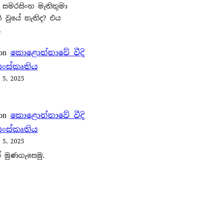
 සමරසිංහ මැතිතුමා
 වුයේ නැතිද? එය
…
on
කොළොන්නාවේ වීදි
ංස්කෘතිය
 5, 2025
on
කොළොන්නාවේ වීදි
ංස්කෘතිය
 5, 2025
 මුණගැසෙමු.