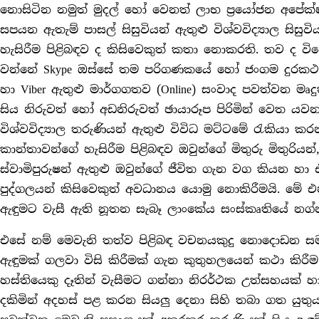
නොසිටින නමුත් මුදල් හෝ වෙනත් ලාභ ප්‍රයෝජන අපේක්ෂ
සපයන ඇතැම් පාසල් සිසුවියන් ඇතුළු විශ්වවිද්‍යාල සිසු
හැසිරීම පිළිබඳව ද කිසිවෙකුත් කතා නොකරති. තව ද වි
වන්නේ Skype ඔස්සේ තම පරිගණකයේ හෝ ජංගම දුරකථන
හා Viber ඇතුළු මාර්ගගතව (Online) සංවාද පවත්වන ම
සිය නිරුවත් හෝ අඩනිරුවත් ඡායාරූප පිරිමින් වෙත ය
විශ්වවිද්‍යාල තරුණියන් ඇතුළු විවිධ මට්ටමේ රැකියා
කාන්තාවන්ගේ හැසිරීම පිළිබඳව ඔවුන්ගේ මිතුරු මිතුරියන්
ස්වාමිපුරුෂන් ඇතුළු ඔවුන්ගේ ජීවිත ගැන වග කියන හා 
පුද්ගලයන් කිසිවෙකුත් අවධානය යොමු නොකිරීමයි. මේ එ
ඇඳුමට වැසී ඇති නූතන සැබෑ ලාංකේය සංස්කෘතියේ නග්
එසේ නම් මෙවැනි තත්ව පිළිබඳ වචනයකුදු නොදොඩන සම
ඇඳුමක් ගලවා විසි කිරීමක් ගැන කුතුහලයෙන් කථා කිරී
හස්තියෙකු දෑතින් වැසීමට ගන්නා නිරර්ථක උත්සහයක් 
දකිමින් අදහස් පළ කරන සියලු දෙනා සිහි තබා ගත යුත