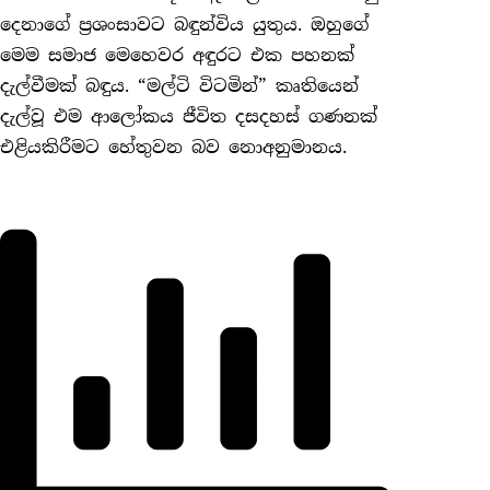
දෙනාගේ ප්‍රශංසාවට බඳුන්විය යුතුය. ඔහුගේ
මෙම සමාජ මෙහෙවර අඳුරට එක පහනක්
දැල්වීමක් බඳුය. “මල්ටි විටමින්” කෘතියෙන්
දැල්වූ එම ආලෝකය ජීවිත දසදහස් ගණනක්
එළියකිරීමට හේතුවන බව නොඅනුමානය.