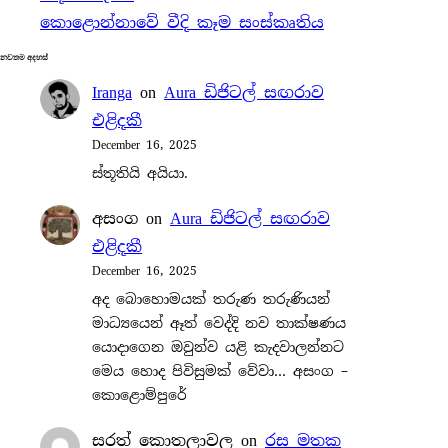
කොළොන්නාවේ වීදි කෑම සංස්කෘතිය
නවතම අදහස්
Iranga
on
Aura ඩිජිටල් සඟරාව
එළිදකී
December 16, 2025
ස්තූතියි අයියා.
අසංග
on
Aura ඩිජිටල් සඟරාව
එළිදකී
December 16, 2025
අද බොහොමයක් තරුණ තරුණියන්
මාධ්‍යයෙන් ඈත් වෙද්දි නව තාක්ෂණය
යොදාගෙන ඔවුන්ව යළි කැදවාලන්නට
මෙය හොද පිවිසුමක් වේවා… අසංග –
කොළොම්පුරේ
සරත් කොතලාවල
on
රස මතක