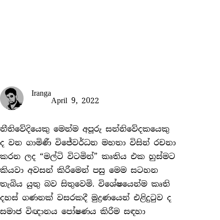
Iranga
April 9, 2022
නීතිවේදියෙකු මෙන්ම අපූරු සන්නිවේදකයෙකු
ද වන ගාමිණී විජේවර්ධන මහතා විසින් රචනා
කරන ලද “මල්ටි විටමින්” කෘතිය එක හුස්මට
කියවා අවසන් කිරීමෙන් පසු මෙම සටහන
තැබිය යුතු බව සිතුවෙමි. විශේෂයෙන්ම කෘති
දහස් ගණනක් වසරකදී මුද්‍රණයෙන් එළිදුටුව ද
සමාජ විඥානය පෝෂණය කිරීම සඳහා