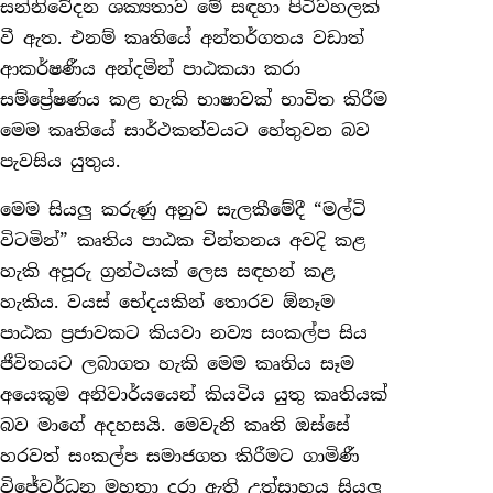
සන්නිවේදන ශක්‍යතාව මේ සඳහා පිටිවහලක්
වී ඇත. එනම් කෘතියේ අන්තර්ගතය වඩාත්
ආකර්ෂණීය අන්දමින් පාඨකයා කරා
සම්ප්‍රේෂණය කළ හැකි භාෂාවක් භාවිත කිරීම
මෙම කෘතියේ සාර්ථකත්වයට හේතුවන බව
පැවසිය යුතුය.
මෙම සියලු කරුණු අනුව සැලකීමේදී “මල්ටි
විටමින්” කෘතිය පාඨක චින්තනය අවදි කළ
හැකි අපූරු ග්‍රන්ථයක් ලෙස සඳහන් කළ
හැකිය. වයස් භේදයකින් තොරව ඕනෑම
පාඨක ප්‍රජාවකට කියවා නව්‍ය සංකල්ප සිය
ජීවිතයට ලබාගත හැකි මෙම කෘතිය සෑම
අයෙකුම අනිවාර්යයෙන් කියවිය යුතු කෘතියක්
බව මාගේ අදහසයි. මෙවැනි කෘති ඔස්සේ
හරවත් සංකල්ප සමාජගත කිරීමට ගාමිණී
විජේවර්ධන මහතා‍ දරා ඇති උත්සාහය සියලු