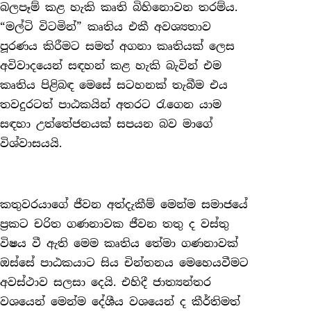
බලපෑම් කළ හැකි කෘති බිහිනොවන තරම්ය.
“මල්ටි විටමින්” කෘතිය එකී අවශ්‍යතාව
පූරණය කිරීමට සමත් අගනා කෘතියක් ලෙස
අවිවාදයෙන් සඳහන් කළ හැකි බැවින් එම
කෘතිය පිළිබඳ මෙසේ සටහනක් තැබීම එය
තවදුරටත් පාඨකයින් අතරට රැගෙන යාම
සඳහා උත්තේජනයක් සපයන බව මාගේ
විශ්වාසයයි.
කතුවරයාගේ ජීවන අත්දැකීම් මෙන්ම සමාජයේ
ප්‍රකට චරිත ගණනාවක ජීවන තතු ද වස්තු
විෂය වී ඇති මෙම කෘතිය තේමා ගණනාවක්
ඔස්සේ පාඨකයාට සිය චින්තනය මෙහෙයවීමට
අවස්ථාව සලසා දෙයි. එහිදී ජාත්‍යන්තර
වශයෙන් මෙන්ම දේශීය වශයෙන් ද කීර්තිමත්