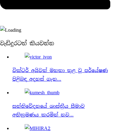
වැඩිදුරටත් කියවන්න
වික්ටර් අයිවන් මහතා තුළ වූ පර්⁣යේෂණ
පිළිබඳ අදහස් ගැන…
සන්නිවේදනයේ ශාස්ත්‍රීය සීමාව
අතික්‍රමණය කරමින් නව…