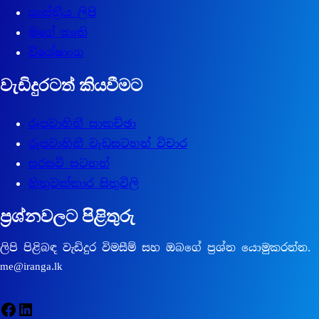
ශාස්ත්‍රීය ලිපි
මගේ කෘති
විශේෂාංග
වැඩිදුරටත් කියවීමට
රූපවාහිනී සාකච්ඡා
රූපවාහිනී වැඩසටහන් විචාර
සරසවි සටහන්
හිතුවක්කාර සිතුවිලි
ප්‍රශ්නවලට පිළිතුරු
ලිපි පිළිබඳ වැඩිදුර විමසීම් සහ ඔබගේ ප්‍රශ්න යොමුකරන්න.
me@iranga.lk
Facebook
LinkedIn