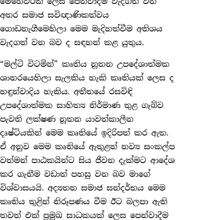
මෙහෙවරක් ලෙස පෙන්වාදීම වැදගත් වන
අතර සමාජ සවිඥාණිකත්වය
ගොඩනැගීමෙහිලා මෙම මැදිහත්වීම අතිශය
වැදගත් වන බව ද සඳහන් කළ යුතුය.
“මල්ටි විටමින්” කෘතිය නූතන උපදේශාත්මක
ශානරයෙහිලා සැලකිය හැකි කෘතියක් ලෙස ද
හඳුන්වාදිය හැකිය. අතීතයේ රසවිඳි
උපදේශාත්මක සාහිත්‍ය නිර්මාණ තුළ ගැබ්ව
පැවති ලක්ෂණ නූතන යාවත්කාලීන
දෘෂ්ටියකින් මෙම කෘතියේ ඉදිරිපත් කර ඇත.
ඒ අනුව මෙම කෘතියේ ඇතුළත් නව්‍ය සංකල්ප
වත්මන් පාඨකයින්ට සිය ජීවන දැක්මට ආදේශ
කර ගැනීම වඩාත් පහසු වන බව මාගේ
විශ්වාසයයි. අද්‍යතන සමාජ සන්දර්භය මෙම
කෘතිය තුළින් නිරූපණය වීම ඊට බලපා ඇති
තවත් එක් ප්‍රමුඛ සාධකයක් ලෙස පෙන්වාදීම