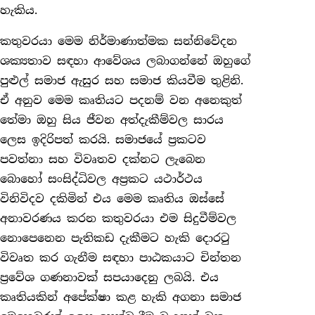
හැකිය.
කතුවරයා මෙම නිර්මාණාත්මක සන්නිවේදන
ශක්‍යතාව සඳහා ආවේශය ලබාගන්නේ ඔහුගේ
පුළුල් සමාජ ඇසුර සහ සමාජ කියවීම තුළිනි.
ඒ අනුව මෙම කෘතියට පදනම් වන අනෙකුත්
තේමා ඔහු සිය ජීවන අත්දැකීම්වල සාරය
ලෙස ඉදිරිපත් කරයි. සමාජයේ ප්‍රකටව
පවත්නා සහ විවෘතව දක්නට ලැබෙන
බොහෝ සංසිද්ධිවල අප්‍රකට යථාර්ථය
විනිවිදව දකිමින් එය මෙම කෘතිය ඔස්සේ
අනාවරණය කරන කතුවරයා එම සිදුවීම්වල
නොපෙනෙන පැතිකඩ දැකීමට හැකි දොරටු
විවෘත කර ගැනීම සඳහා පාඨකයාට චින්තන
ප්‍රවේශ ගණනාවක් සපයාදෙනු ලබයි. එය
කෘතියකින් අපේක්ෂා කළ හැකි අගනා සමාජ