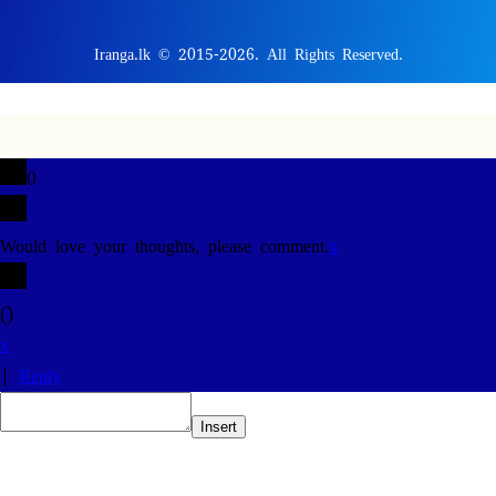
Iranga.lk © 2015-2026. All Rights Reserved.
0
Would love your thoughts, please comment.
x
(
)
x
|
Reply
Insert