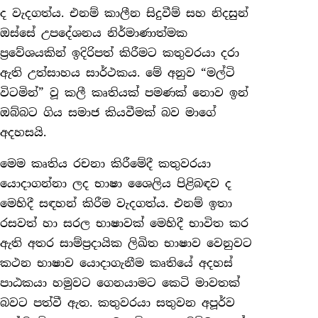
ද වැදගත්ය. එනම් කාලීන සිදුවීම් සහ නිදසුන්
ඔස්සේ උපදේශනය නිර්මාණාත්මක
ප්‍රවේශයකින් ඉදිරිපත් කිරීමට කතුවරයා දරා
ඇති උත්සාහය සාර්ථකය. මේ අනුව “මල්ටි
විටමින්” වූ කලී කෘතියක් පමණක් නොව ඉන්
ඔබ්බට ගිය සමාජ කියවීමක් බව මාගේ
අදහසයි.
මෙම කෘතිය රචනා කිරීමේදී කතුවරයා
යොදාගන්නා ලද භාෂා ශෛලිය පිළිබඳව ද
මෙහිදී සඳහන් කිරීම වැදගත්ය. එනම් ඉතා
රසවත් හා සරල භාෂාවක් මෙහිදී භාවිත කර
ඇති අතර සාම්ප්‍රදායික ලිඛිත භාෂාව වෙනුවට
කථන භාෂාව යොදාගැනීම කෘතියේ අදහස්
පාඨකයා හමුවට ගෙනයාමට කෙටි මාවතක්
බවට පත්වී ඇත. කතුවරයා සතුවන අපූර්ව