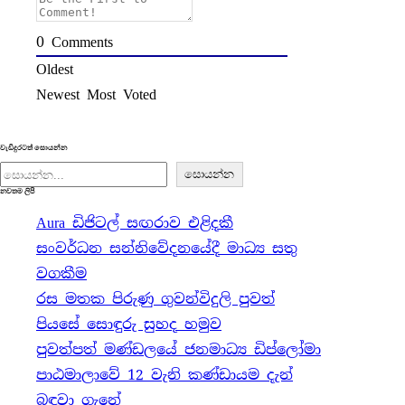
0
Comments
Oldest
Newest
Most Voted
වැඩිදුරටත් සොයන්න
S
සොයන්න
නවතම ලිපි
e
Aura ඩිජිටල් සඟරාව එළිදකී
a
සංවර්ධන සන්නිවේදනයේදී මාධ්‍ය සතු
r
වගකීම
c
රස මතක පිරුණු ගුවන්විදුලි පුවත්
h
පියසේ සොඳුරු සුහද හමුව
පුවත්පත් මණ්ඩලයේ ජනමාධ්‍ය ඩිප්ලෝමා
පාඨමාලාවේ 12 වැනි කණ්ඩායම දැන්
බඳවා ගැනේ