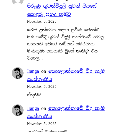
පිරුණු ගුවන්විදුලි පුවත් පියසේ
සොඳුරු සුහද හමුව
November 5, 2025
මෙම උත්සවය සඳහා ප්‍රවීණ ජ්‍යෙෂ්ඨ
මාධ්‍යවේදී ගුවන් විදුලි සංස්ථාවේ හිටපු
සභාපති අවසර හඩ්සන් සමරසිංහ
මැතිතුමා සහභාගී වුයේ නැතිද? එය
විශාල…
Iranga
on
කොළොන්නාවේ වීදි කෑම
සංස්කෘතිය
November 5, 2025
ස්තූතියි
Iranga
on
කොළොන්නාවේ වීදි කෑම
සංස්කෘතිය
November 5, 2025
ආවොත් මුණගැසෙමු.