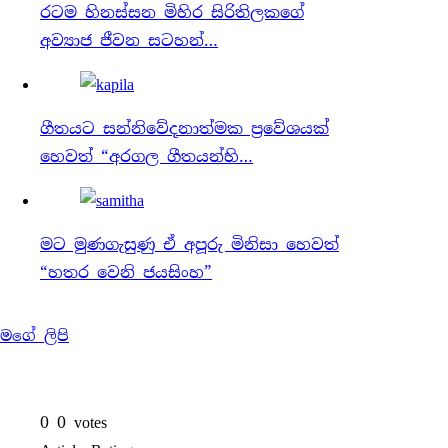
රටම හිනස්සන මිහිර සිරිතිලකගේ
අව්‍යාජ ජීවන සටහන්…
ගීතයට සන්නිවේදනාත්මක ප්‍රවේශයක්
හෙවත් “අරගල ගීතයන්හි…
මට මුණගැසුණු ඒ අපූරු මිනිසා හෙවත්
“හතර වෙනි ජයසිංහ”
මගේ ලිපි
0
0
votes