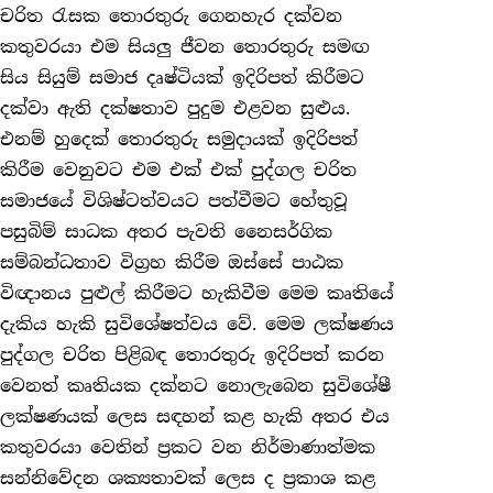
චරිත රැසක තොරතුරු ගෙනහැර දක්වන
කතුවරයා එම සියලු ජීවන තොරතුරු සමඟ
සිය සියුම් සමාජ දෘෂ්ටියක් ඉදිරිපත් කිරීමට
දක්වා ඇති දක්ෂතාව පුදුම එළවන සුළුය.
එනම් හුදෙක් තොරතුරු සමුදායක් ඉදිරිපත්
කිරීම වෙනුවට එම එක් එක් පුද්ගල චරිත
සමාජයේ විශිෂ්ටත්වයට පත්වීමට හේතුවූ
පසුබිම් සාධක අතර පැවති නෛසර්ගික
සම්බන්ධතාව විග්‍රහ කිරීම ඔස්සේ පාඨක
විඥානය පුළුල් කිරීමට හැකිවීම මෙම කෘතියේ
දැකිය හැකි සුවිශේෂත්වය වේ. මෙම ලක්ෂණය
පුද්ගල චරිත පිළිබඳ තොරතුරු ඉදිරිපත් කරන
වෙනත් කෘතියක දක්නට නොලැබෙන සුවිශේෂී
ලක්ෂණයක් ලෙස සඳහන් කළ හැකි අතර එය
කතුවරයා වෙතින් ප්‍රකට වන නිර්මාණාත්මක
සන්නිවේදන ශක්‍යතාවක් ලෙස ද ප්‍රකාශ කළ