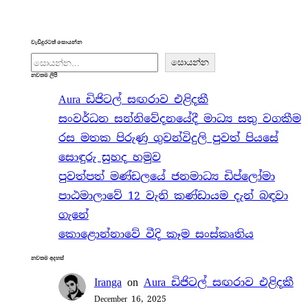
වැඩිදුරටත් සොයන්න
S
සොයන්න
නවතම ලිපි
e
Aura ඩිජිටල් සඟරාව එළිදකී
a
සංවර්ධන සන්නිවේදනයේදී මාධ්‍ය සතු වගකීම
r
රස මතක පිරුණු ගුවන්විදුලි පුවත් පියසේ
c
සොඳුරු සුහද හමුව
h
පුවත්පත් මණ්ඩලයේ ජනමාධ්‍ය ඩිප්ලෝමා
පාඨමාලාවේ 12 වැනි කණ්ඩායම දැන් බඳවා
ගැනේ
කොළොන්නාවේ වීදි කෑම සංස්කෘතිය
නවතම අදහස්
Iranga
on
Aura ඩිජිටල් සඟරාව එළිදකී
December 16, 2025