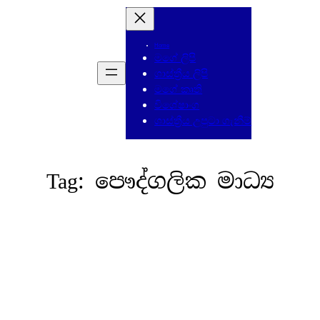
Home
මගේ ලිපි
ශාස්ත්‍රීය ලිපි
මගේ කෘති
විශේෂාංග
ශාස්ත්‍රීය උපුටා ගැනීම්
Tag:
පෞද්ගලික මාධ්‍ය