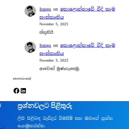
Iranga
on
කොළොන්නාවේ වීදි කෑම
සංස්කෘතිය
November 5, 2025
ස්තූතියි
Iranga
on
කොළොන්නාවේ වීදි කෑම
සංස්කෘතිය
November 5, 2025
ආවොත් මුණගැසෙමු.
සමාජ මාධ්‍ය සබැඳි
Facebook
LinkedIn
ට
ප්‍රශ්නවලට පිළිතුරු
ලිපි පිළිබඳ වැඩිදුර විමසීම් සහ ඔබගේ ප්‍රශ්න
යොමුකරන්න.