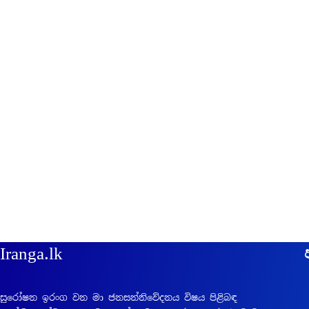
Iranga.lk
සුරෝෂන ඉරංග වන මා ජනසන්නිවේදනය විෂය පිළිබඳ