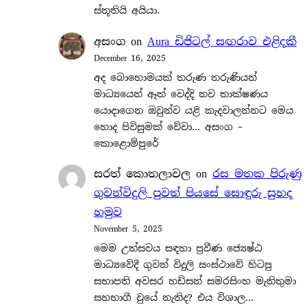
ස්තූතියි අයියා.
අසංග
on
Aura ඩිජිටල් සඟරාව එළිදකී
December 16, 2025
අද බොහොමයක් තරුණ තරුණියන්
මාධ්‍යයෙන් ඈත් වෙද්දි නව තාක්ෂණය
යොදාගෙන ඔවුන්ව යළි කැදවාලන්නට මෙය
හොද පිවිසුමක් වේවා… අසංග –
කොළොම්පුරේ
සරත් කොතලාවල
on
රස මතක පිරුණු
ගුවන්විදුලි පුවත් පියසේ සොඳුරු සුහද
හමුව
November 5, 2025
මෙම උත්සවය සඳහා ප්‍රවීණ ජ්‍යෙෂ්ඨ
මාධ්‍යවේදී ගුවන් විදුලි සංස්ථාවේ හිටපු
සභාපති අවසර හඩ්සන් සමරසිංහ මැතිතුමා
සහභාගී වුයේ නැතිද? එය විශාල…