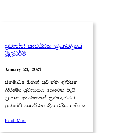
ප්‍රවෘත්ති සංවර්ධන ක්‍රියාවලියේ
මූලධර්ම
January 23, 2021
ජනමාධ්‍ය මඟින් ප්‍රවෘත්ති ඉදිරිපත්
කිරීමේදී ප්‍රවෘත්තිය කෙරෙහි වැඩි
ග්‍රාහක අවධානයක් ලබාගැනීමට
ප්‍රවෘත්ති සංවර්ධන ක්‍රියාවලිය අතිශය
Read More