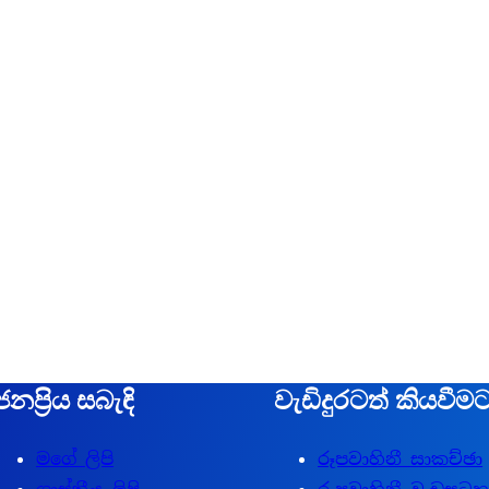
ජනප්‍රිය සබැඳි
වැඩිදුරටත් කියවීම
මගේ ලිපි
රූපවාහිනී සාකච්ඡා