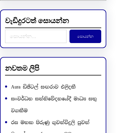
වැඩිදුරටත් සොයන්න
S
සොයන්න
e
a
r
c
නවතම ලිපි
h
Aura ඩිජිටල් සඟරාව එළිදකී
සංවර්ධන සන්නිවේදනයේදී මාධ්‍ය සතු
වගකීම
රස මතක පිරුණු ගුවන්විදුලි පුවත්