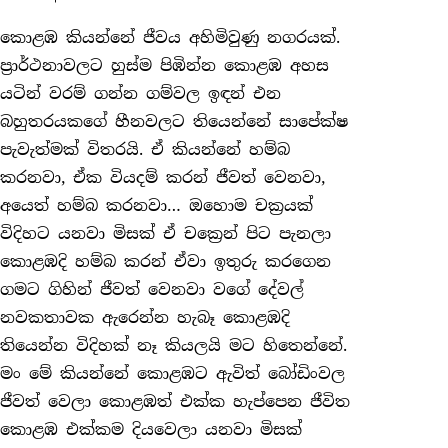
කොළඹ කියන්නේ ජීවය අහිමිවුණු නගරයක්.
ප්‍රාර්ථනාවලට හුස්ම පිඹින්න කොළඹ අහස
යටින් වරම් ගන්න ගම්වල ඉඳන් එන
බහුතරයකගේ හීනවලට තියෙන්නේ සාපේක්ෂ
පැවැත්මක් විතරයි. ඒ කියන්නේ හම්බ
කරනවා, ඒක වියදම් කරන් ජීවත් වෙනවා,
අයෙත් හම්බ කරනවා… ඔහොම චක්‍රයක්
විදිහට යනවා මිසක් ඒ චක්‍රෙන් පිට පැනලා
කොළඹදි හම්බ කරන් ඒවා ඉතුරු කරගෙන
ගමට ගිහින් ජීවත් වෙනවා වගේ දේවල්
නවකතාවක ඇරෙන්න හැබෑ කොළඹදි
තියෙන්න විදිහක් නෑ කියලයි මට හිතෙන්නේ.
මං මේ කියන්නේ කොළඹට ඇවිත් බෝඩිංවල
ජීවත් වෙලා කොළඹත් එක්ක හැප්පෙන ජීවිත
කොළඹ එක්කම දියවෙලා යනවා මිසක්