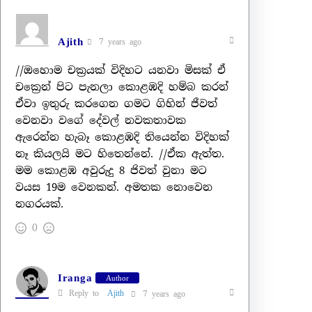
Ajith
7 years ago
//ඔහොම චක්‍රයක් විදිහට යනවා මිසක් ඒ
චක්‍රෙන් පිට පැනලා කොළඹදි හම්බ කරන්
ඒවා ඉතුරු කරගෙන ගමට ගිහින් ජීවත්
වෙනවා වගේ දේවල් නවකතාවක
ඇරෙන්න හැබෑ කොළඹදි තියෙන්න විදිහක්
නෑ කියලයි මට හිතෙන්නේ. //ඒක ඇත්ත.
මම කොළඹ අවුරුදු 8 ජිවත් වුනා මට
වයස 19ම වෙනකන්. අමතක නොවෙන
නගරයක්.
0
Iranga
Author
Reply to
Ajith
7 years ago