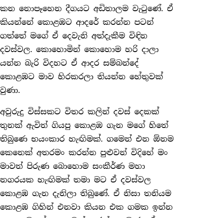
කන නොපෑහෙන දීගයට අඩිතාලම වැටු‍ණේ. ඒ
කියන්නේ කොළඹට ආදරේ කරන්න පටන්
ගත්තේ මගේ ඒ දෙවැනි අත්දැකීම විඳින
දවස්වල. කොහොමින් කොහොම හරි දාලා
යන්න බැරි විදහට ඒ ආදර සම්බන්දේ
කොළඹට මාව හිරකරලා තියන්න හේතුවක්
වුණා.
අවුරුදු විස්සකට විතර කලින් දවස් දෙකක්
තුනක් ඇවිත් ගියපු කොළඹ ගැන මගේ හිතේ
තිබුණෙ භයංකාර හැඟිමක්. ගමෙන් එන ඕනම
කෙනෙක් අතරමං කරන්න පුළුවන් විදිහේ මං
මාවත් පිරුණ බොහොම සංකීර්ණ මහා
නගරයක හැඟිමක් තමා මට ඒ දවස්වල
කොළඹ ගැන දැනිලා තිබුණේ. ඒ නිසා තනියම
කොළඹ ගිහින් එනවා කියන එක ගමක ඉන්න