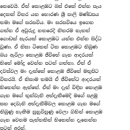
නෙවෙයි. ඒත් කොළඹට බස් එකේ එන්න පැය
දෙකක් විතර යන හොරණ ශ්‍රී පාලි මණ්ඩපය
තමා මගේ සරසවිය. මං සරසවියෙ ඉගෙන
ගත්ත ඒ අවුරුදු හතරෙදි නිතරම නැතත්
ගොඩක් සැරයක් කොළඹට යන්න එන්න සිද්ධ
වුණා. ඒ නිසා ටිකෙන් ටික කොළඹට තිබුණ
බය ඇරිලා කොළඹ ජීවිතේ ගැන ආදරයක්
හිතේ මෝදු වෙන්න පටන් ගත්තා. ඒත් ඒ
දවස්වල මං දැක්කේ කොළඹ ජීවිතේ මතුපිට
විතරයි. ඒ නිසාම තමයි ඒ ජීවිතේට ආදරයක්
හිතෙන්න ඇත්තේ. ඒත් මං දැන් විඳින කොළඹ
ගැන මගේ තුන්වැනි අත්දැකීමෙදි මගේ පළමු
සහ දෙවැනි අත්දැකීම්වල කොළඹ ගැන මගේ
තිබුණු හැඟීම සුනුවිසුණු වෙලා ගිහින් කොළඹ
ගැන වෙනම පැත්තකින් හිතෙන්න දැනෙන්න
පටන් අරන්.