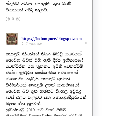
ස්තූතියි අයියා. කොළඹ ගැන ඔබේ
මතකයත් අවදි කළාට.
0
https://kolompure.blogspot.com
7 years ago
කොළඹ කියන්නේ නිකං බිහිවු නගරයක්
නොවන බවත් එහි ඇති දීර්ඝ ඉතිහාසයේ
යටත්විජිත යුග තුනකට අයිති වෙනස්විම්
එක්ක ඇතිවුන සංස්කෘතික වෙනසකුත්
තියෙනවා. හැබැයි කොළඹ ඉන්නේ
වැඩිහරියක් කොළඹ උපන් නාගරිකයෝ
නොවන බව දැන ගන්නට සිංහල අවුරුදු
දවස් වලට පාලුවට යන කොළොම්පුරයෙන්
බලාගන්න පුලුවන්.
ලබන්නාවු 2019 නව වසර ඔබට