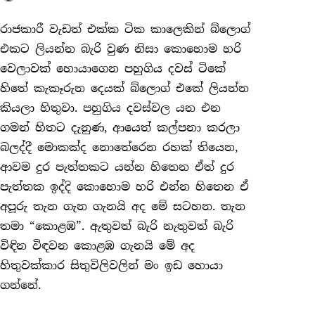
රාජකාරී වැඩත් එක්ක ටික කාලෙකින් බ්ලොග්
එකට ලියන්න බැරි වුණ නිසා කොහොම හරි
වෙලාවක් හොයාගෙන පහුගිය දවස් ටිකේ
හිතේ කැකෑරුන දෙයක් බ්ලොග් එකේ ලියන්න
කියලා හිතුවා. පහුගිය දවස්වල යන එන
ගමන් හිතට දැනුණ, ආයෙත් කල්පනා කරලා
බලද්දී මොකක්ද නොතේරෙන රහක් තියෙන,
ආවම දුර පැත්තකට යන්න හිතෙන ඒත් දුර
පැත්තක ඉද්දි කොහොම හරි එන්න හිතෙන ඒ
අපූරු තැන ගැන ගැනයි අද මේ සටහන. තැන
තමා “කොළඹ”. ඇතුවත් බැරි නැතුවත් බැරි
විඳින විඳවන කොළඹ ගැනයි මේ අද
හිතුවක්කාර සිතුවිලිවලින් මං ඉඩ හොයා
ගන්නේ.