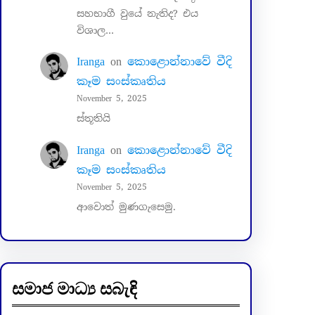
සහභාගී වුයේ නැතිද? එය
විශාල…
Iranga
on
කොළොන්නාවේ වීදි
කෑම සංස්කෘතිය
November 5, 2025
ස්තූතියි
Iranga
on
කොළොන්නාවේ වීදි
කෑම සංස්කෘතිය
November 5, 2025
ආවොත් මුණගැසෙමු.
සමාජ මාධ්‍ය සබැඳි