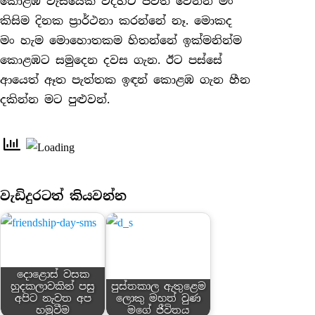
කොළඹ වැසියෙක් විදිහට ජීවත් වෙන්න මං
කිසිම දිනක ප්‍රාර්ථනා කරන්නේ නෑ. මොකද
මං හැම මොහොතකම හිතන්නේ ඉක්මනින්ම
කොළඹට සමුදෙන දවස ගැන. ඊට පස්සේ
ආයෙත් ඈත පැත්තක ඉඳන් කොළඹ ගැන හීන
දකින්න මට පුළුවන්.
වැඩිදුරටත් කියවන්න
දොළොස් වසක
හුදකලාවකින් පසු
පුස්තකාල ඇතුළෙම
අපිට නැවත අප
ලොකු මහත් වුණ
හමුවීම
මගේ ජීවිතය