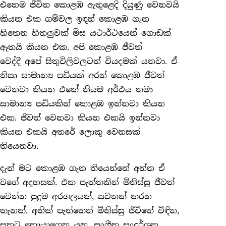
එහෙම ජීවිත කොළඹ ඇතුළෙදි දියුණු වෙනවයි
කියන එක ගම්වල ඉඳන් කොළඹ ගැන
හිතෙන හිතලුවක් මිස යථාර්ථයෙන් ගොඩක්
ඈතයි කියන එක. අපි කොළඹ ජීවත්
වෙද්දී අපේ සිතුවිලිවලටත් වියදමක් යනවා. ඒ
නිසා සාමාන්‍ය පඩියක් අරන් කොළඹ ජීවත්
වෙනවා කියන එකේ නියම අර්ථය තමා
සාමාන්‍ය පඩියකින් කොළඹ ඉන්නවා කියන
එක. ජීවත් වෙනවා කියන එකයි ඉන්නවා
කියන එකයි අතරේ ලොකු වෙනසක්
තියෙනවා.
දැන් මට කොළඹ ගැන තියෙන්නේ අන්න ඒ
වගේ අදහසක්. එක පැත්තකින් මිනිස්සු ජීවත්
වෙන්න පුදුම අරගලයක්, සටනක් කරන
තැනක්. අනික් පැත්තෙන් මිනිස්සු ජීවිතේ විඳින,
සතුට හොයාගෙන යන, සංගීත සංදර්ශන,