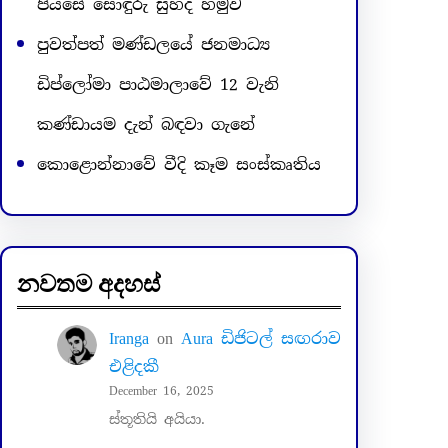
පියසේ සොඳුරු සුහද හමුව
පුවත්පත් මණ්ඩලයේ ජනමාධ්‍ය
ඩිප්ලෝමා පාඨමාලාවේ 12 වැනි
කණ්ඩායම දැන් බඳවා ගැනේ
කොළොන්නාවේ වීදි කෑම සංස්කෘතිය
නවතම අදහස්
Iranga
on
Aura ඩිජිටල් සඟරාව
එළිදකී
December 16, 2025
ස්තූතියි අයියා.