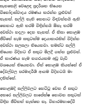
සැනකෙළි ‍වෙළෙඳ ප්‍රදර්ශන තියෙන
විනෝදාස්වාදය රමණය කරන්න පුළුවන්
තැනක්. සල්ලි නැති කෙනාට විඳවන්නයි ඇති
කෙනාට ඇති තරම් විඳින්නයි ඕනෑ තරම්
අවස්ථා හදලා දෙන තැනක්. ඒ නිසා කොළඹ
ජීවිතේ හැම සතුටක්ම දෙයාකාරකින් විදින්න
අවස්ථා සලසලා තියෙනවා. තමන්ට සල්ලි
තියෙන විදිහට ඒ සතුට මිලදී ගන්න පුළුවන්.
ඒ කාරණය හැම නගරයකම අඩු වැඩි
වශයෙන් තියෙනවා. ඒත් කොළඹ කියන්නේ ඒ
දේවල්වල පරමාදර්ශී ආගම විදිහටයි මං
දකින්නේ.
කොළඹදි සල්ලිවලට හෙට්ටු වෙන ඒ සතුට
අතරෙ සල්ලිවලට සාපේක්ෂ නොවන සතුටක්
විඳින ජීවිතත් නැත්තෙ නෑ. විහාරමහාදේවී