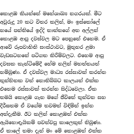
කොළඹ කියන්නේ මහේශාඛ්‍ය නගරයක්. මීට
අවුරුදු 20 කට විතර කලින්, මං ඉස්කෝලේ
හයේ පන්තියේ ඉද්දි තාත්තගේ අත අල්ලන්
කොළඹ ආපු දවස්වල මට පෙනුනේ එහෙම. ඒ
ආවේ රූපවාහිනි සංස්ථාවට, මුතුහර ළමා
වැඩසටහනේ පටිගත කිරීම්වලට. එහෙම ආපු
දවසක කැන්ටිමේදී හේම නලින් මහත්තයත්
හම්බුණා. ඒ දවස්වල මාධ්‍ය රස්සාවක් කරන්න
තුන්හිතක වත් නොතිබ්බට කාලයත් එක්ක
එහෙම රස්සාවක් කරන්න සිද්ධවෙලා. ඒක
තමයි කොළඹ ගැන මගේ ජීවිතේ තුන්වන සහ
දීර්ඝතම ඒ වගේම තවමත් විඳිමින් ඉන්න
අත්දැකීම. ඊට කලින් කොළඹත් එක්ක
ඇයිහොඳැයිකම් පවත්වපු කාලෙකුත් තිබුණා.
ඒ කාලේ තමා දැන් මං මේ කොළඹත් එක්ක