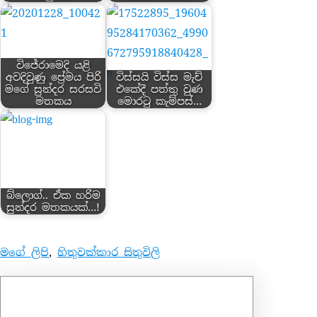
විජේරාමෙදි යළි
අවදිවුණු ප්‍රේමය පිරි
විස්සයි විස්ස මැච්
මගේ සුන්දර සරසවි
එකේදී පත්තු වුණ
මතකය
මොරටු කැම්පස්…
බ්ලොග්.. ඒක හරිම
සුන්දර මතකයක්…!
මගේ ලිපි
, 
හිතුවක්කාර සිතුවිලි