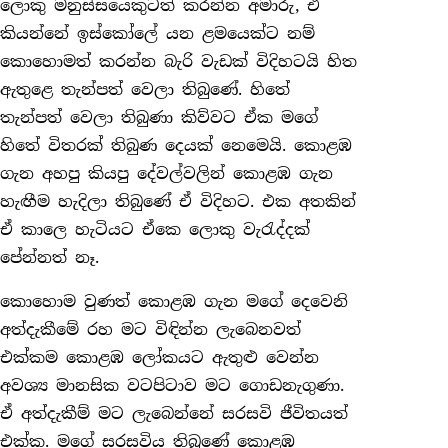
ලොකු මනුස්සයෙකුටත් කරන්න අමාරු, ඒ
කියන්නේ ඉස්කෝලේ යන ළමයෙක්ට නම්
කොහොමත් කරන්න බැරි වැඩක් විදිහටයි හිත
ඇතුළෙ තැන්පත් වෙලා තිබුණේ. හිතේ
තැන්පත් වෙලා තිබුණා කිව්වට ඒක මගේ
හිතේ විතරක් තිබුණ දෙයක් නෙමෙයි. කොළඹ
ගැන අහපු කියපු දේවල්වලින් කොළඹ ගැන
හැඟීම හැදිලා තිබුණේ ඒ විදිහට. එක අතකින්
ඒ කාලෙ හැටියට ඒකෙ ලොකු වැරැද්දක්
පේන්නත් නෑ.
කොහොම වුණත් කොළඹ ගැන මගේ දෙවෙනි
අත්දැකීමේ රහ මට විඳින්න ලැබෙනවත්
එක්කම කොළඹ ලෝකයට ඇතුළු වෙන්න
අවශ්‍ය මානසික වටපිටාව මට ගොඩනැගුණා.
ඒ අත්දැකීම් මට ලැබෙන්නේ සරසවි ජීවිතයත්
එක්ක. මගේ සරසවිය තිබුණේ කොළඹ