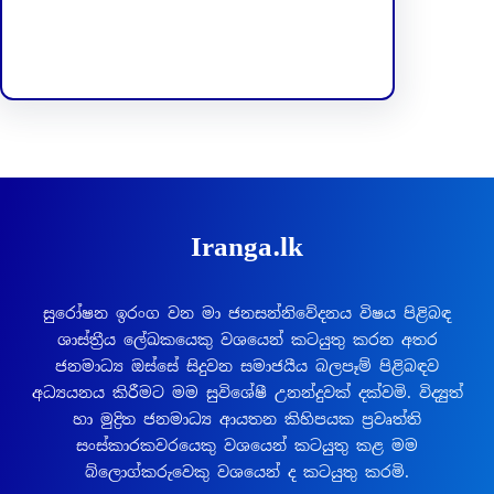
Facebook
LinkedIn
Iranga.lk
සුරෝෂන ඉරංග වන මා ජනසන්නිවේදනය විෂය පිළිබඳ
ශාස්ත්‍රීය ලේඛකයෙකු වශයෙන් කටයුතු කරන අතර
ජනමාධ්‍ය ඔස්සේ සිදුවන සමාජයීය බලපෑම් පිළිබඳව
අධ්‍යයනය කිරීමට මම සුවිශේෂී උනන්දුවක් දක්වමි. විද්‍යුත්
හා මුද්‍රිත ජනමාධ්‍ය ආයතන කිහිපයක ප්‍රවෘත්ති
සංස්කාරකවරයෙකු වශයෙන් කටයුතු කළ මම
බ්ලොග්කරුවෙකු වශයෙන් ද කටයුතු කරමි.