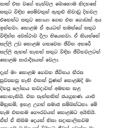
පාක් එක වගේ තැන්වල බොහොම නිදහසේ
සතුට විඳින පෙම්වතුන් ඇතුළු නිවාඩු දිනවල
එතෙන්ට සතුට හොයා ගෙන එන ගොඩක් අය
ඉන්නවා. කොළඹ ඒ අයටත් තමන්ගේ සතුට
විඳින්න අවස්ථාව දීලා තියෙනවා. ඒ කියන්නේ
සල්ලි උඩ කොළඹ ගතවෙන ජීවිත අතරේ
සල්ලි ඇතත් නැතත් සතුට විඳින ජීවිතවලටත්
කොළඹ පාරාදීසයක් වෙලා.
දැන් මං කොළඹ ගෙවන ජීවිතය නීරස
සුවපහසු නැති එකක් වුණත් කොළඹදි මං
දිනපු ලෝකය කවදාවත් අමතක කළ
නොහැකියි. එක පැත්තකින් ජයග්‍රහණ. යාළු
මිත්‍රකම්, ඉහළ උගත් සමාජ සම්බන්ධතා. මේ
හැම එකකම ගෞරවයත් කොළඹට අයිතියි.
ඒත් ඒ කිසිම දෙයක් නිසා සදාකාලිකවම