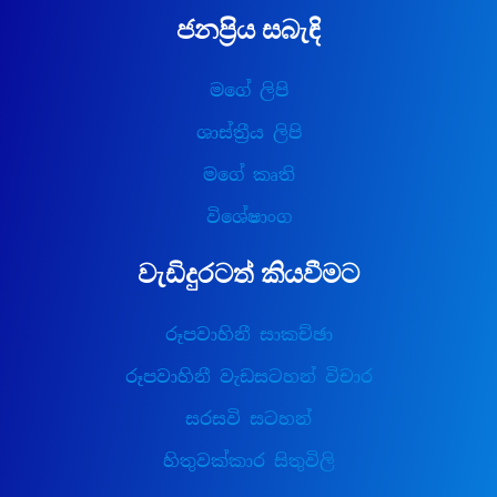
ජනප්‍රිය සබැඳි
මගේ ලිපි
ශාස්ත්‍රීය ලිපි
මගේ කෘති
විශේෂාංග
වැඩිදුරටත් කියවීමට
රූපවාහිනී සාකච්ඡා
රූපවාහිනී වැඩසටහන් විචාර
සරසවි සටහන්
හිතුවක්කාර සිතුවිලි