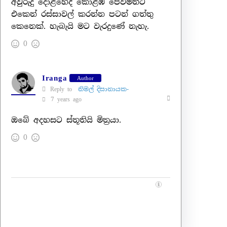
අවුරුදු දොළහේදී කොළඹ පේව්මන්ට්
එකෙන් රස්සාවල් කරන්න පටන් ගත්තු
කෙනෙක්. හැබැයි මට වැරදුණේ නැහැ.
0
Iranga
Author
Reply to
නිමල් දිසානායක-
7 years ago
ඔබේ අදහසට ස්තූතියි මිත්‍රයා.
0