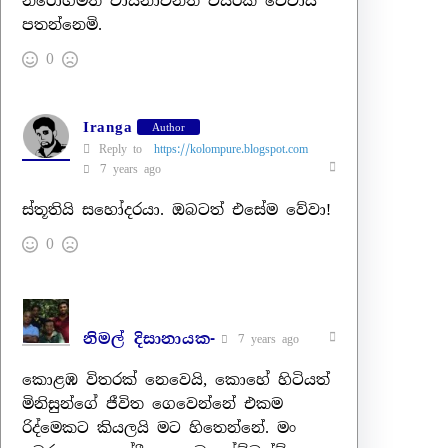
නිරෝගිමත් වාසනාවන්ත වසරක් වේවායි
පතන්නෙමි.
0
Iranga
Author
Reply to
https://kolompure.blogspot.com
7 years ago
ස්තූතියි සහෝදරයා. ඔබටත් එසේම වේවා!
0
නිමල් දිසානායක-
7 years ago
කොළඹ විතරක් නෙවෙයි, කොහේ හිටියත්
මිනිසුන්ගේ ජීවිත ගෙවෙන්නේ එකම
රිද්මෙකට කියලයි මට හිතෙන්නේ. මං