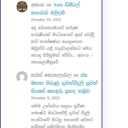
අසංග
on
Aura ඩිජිටල්
සඟරාව එළිදකී
December 16, 2025
අද බොහොමයක් තරුණ
තරුණියන් මාධ්‍යයෙන් ඈත් වෙද්දි
නව තාක්ෂණය යොදාගෙන
ඔවුන්ව යළි කැදවාලන්නට මෙය
හොද පිවිසුමක් වේවා… අසංග –
කොළොම්පුරේ
සරත් කොතලාවල
on
රස
මතක පිරුණු ගුවන්විදුලි පුවත්
පියසේ සොඳුරු සුහද හමුව
November 5, 2025
මෙම උත්සවය සඳහා ප්‍රවීණ
ජ්‍යෙෂ්ඨ මාධ්‍යවේදී ගුවන් විදුලි
සංස්ථාවේ හිටපු සභාපති අවසර
හඩ්සන් සමරසිංහ මැතිතුමා