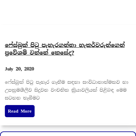
ෆේස්බුක් පිටු පැහැරගන්නා හැකර්වරුන්ගෙන්
ප්‍රවේශම් වන්නේ කෙසේද?
July 20, 2020
ෆේස්බුක් පිටු පැහැර ගැනීම සඳහා සංවිධානාත්මකව හා
උපක්‍රමශීලීව සිදුවන වංචනික ක්‍රියාවලියක් පිළිබඳ මෙම
සටහන තැබීමට
Read More