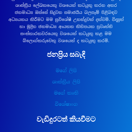
ශාස්ත්‍රීය ලේඛකයෙකු වශයෙන් කටයුතු කරන අතර
ජනමාධ්‍ය ඔස්සේ සිදුවන සමාජයීය බලපෑම් පිළිබඳව
අධ්‍යයනය කිරීමට මම සුවිශේෂී උනන්දුවක් දක්වමි. විද්‍යුත්
හා මුද්‍රිත ජනමාධ්‍ය ආයතන කිහිපයක ප්‍රවෘත්ති
සංස්කාරකවරයෙකු වශයෙන් කටයුතු කළ මම
බ්ලොග්කරුවෙකු වශයෙන් ද කටයුතු කරමි.
ජනප්‍රිය සබැඳි
මගේ ලිපි
ශාස්ත්‍රීය ලිපි
මගේ කෘති
විශේෂාංග
වැඩිදුරටත් කියවීමට