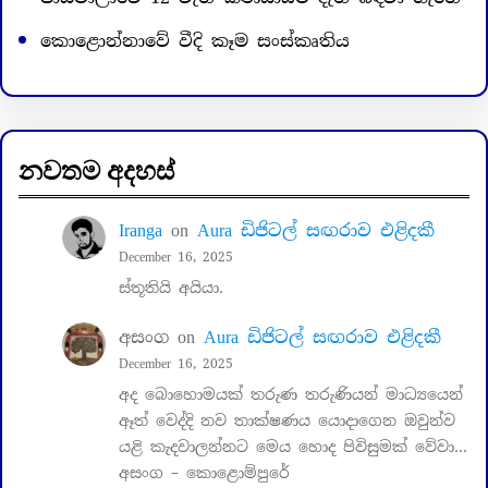
කොළොන්නාවේ වීදි කෑම සංස්කෘතිය
නවතම අදහස්
Iranga
on
Aura ඩිජිටල් සඟරාව එළිදකී
December 16, 2025
ස්තූතියි අයියා.
අසංග
on
Aura ඩිජිටල් සඟරාව එළිදකී
December 16, 2025
අද බොහොමයක් තරුණ තරුණියන් මාධ්‍යයෙන්
ඈත් වෙද්දි නව තාක්ෂණය යොදාගෙන ඔවුන්ව
යළි කැදවාලන්නට මෙය හොද පිවිසුමක් වේවා…
අසංග – කොළොම්පුරේ