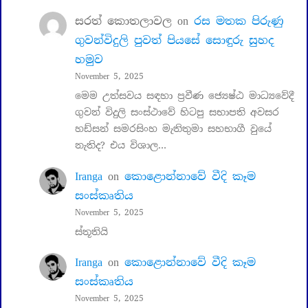
සරත් කොතලාවල
on
රස මතක පිරුණු
ගුවන්විදුලි පුවත් පියසේ සොඳුරු සුහද
හමුව
November 5, 2025
මෙම උත්සවය සඳහා ප්‍රවීණ ජ්‍යෙෂ්ඨ මාධ්‍යවේදී
ගුවන් විදුලි සංස්ථාවේ හිටපු සභාපති අවසර
හඩ්සන් සමරසිංහ මැතිතුමා සහභාගී වුයේ
නැතිද? එය විශාල…
Iranga
on
කොළොන්නාවේ වීදි කෑම
සංස්කෘතිය
November 5, 2025
ස්තූතියි
Iranga
on
කොළොන්නාවේ වීදි කෑම
සංස්කෘතිය
November 5, 2025