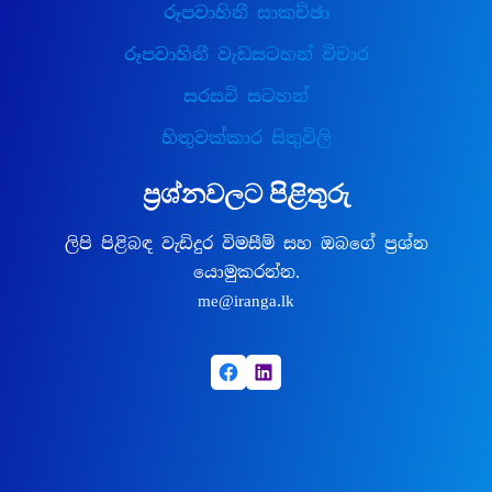
රූපවාහිනී සාකච්ඡා
රූපවාහිනී වැඩසටහන් විචාර
සරසවි සටහන්
හිතුවක්කාර සිතුවිලි
ප්‍රශ්නවලට පිළිතුරු
ලිපි පිළිබඳ වැඩිදුර විමසීම් සහ ඔබගේ ප්‍රශ්න
යොමුකරන්න.
me@iranga.lk
Facebook
LinkedIn