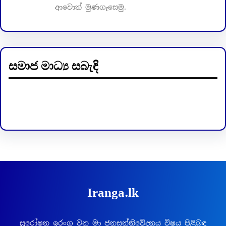
ආවොත් මුණගැසෙමු.
සමාජ මාධ්‍ය සබැඳි
Facebook
LinkedIn
Iranga.lk
සුරෝෂන ඉරංග වන මා ජනසන්නිවේදනය විෂය පිළිබඳ