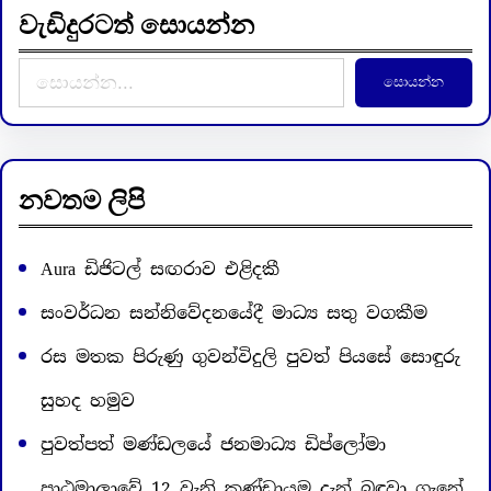
වැඩිදුරටත් සොයන්න
S
සොයන්න
e
a
r
c
නවතම ලිපි
h
Aura ඩිජිටල් සඟරාව එළිදකී
සංවර්ධන සන්නිවේදනයේදී මාධ්‍ය සතු වගකීම
රස මතක පිරුණු ගුවන්විදුලි පුවත් පියසේ සොඳුරු
සුහද හමුව
පුවත්පත් මණ්ඩලයේ ජනමාධ්‍ය ඩිප්ලෝමා
පාඨමාලාවේ 12 වැනි කණ්ඩායම දැන් බඳවා ගැනේ