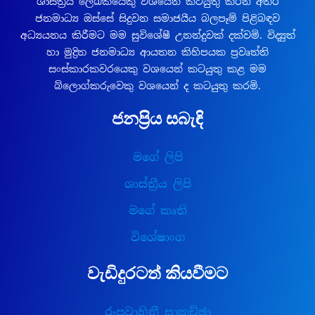
ශාස්ත්‍රීය ලේඛකයෙකු වශයෙන් කටයුතු කරන අතර
ජනමාධ්‍ය ඔස්සේ සිදුවන සමාජයීය බලපෑම් පිළිබඳව
අධ්‍යයනය කිරීමට මම සුවිශේෂී උනන්දුවක් දක්වමි. විද්‍යුත්
හා මුද්‍රිත ජනමාධ්‍ය ආයතන කිහිපයක ප්‍රවෘත්ති
සංස්කාරකවරයෙකු වශයෙන් කටයුතු කළ මම
බ්ලොග්කරුවෙකු වශයෙන් ද කටයුතු කරමි.
ජනප්‍රිය සබැඳි
මගේ ලිපි
ශාස්ත්‍රීය ලිපි
මගේ කෘති
විශේෂාංග
වැඩිදුරටත් කියවීමට
රූපවාහිනී සාකච්ඡා