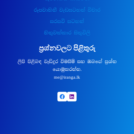
රූපවාහිනී වැඩසටහන් විචාර
සරසවි සටහන්
හිතුවක්කාර සිතුවිලි
ප්‍රශ්නවලට පිළිතුරු
ලිපි පිළිබඳ වැඩිදුර විමසීම් සහ ඔබගේ ප්‍රශ්න
යොමුකරන්න.
me@iranga.lk
Facebook
LinkedIn