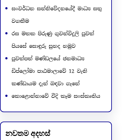
සංවර්ධන සන්නිවේදනයේදී මාධ්‍ය සතු
වගකීම
රස මතක පිරුණු ගුවන්විදුලි පුවත්
පියසේ සොඳුරු සුහද හමුව
පුවත්පත් මණ්ඩලයේ ජනමාධ්‍ය
ඩිප්ලෝමා පාඨමාලාවේ 12 වැනි
කණ්ඩායම දැන් බඳවා ගැනේ
කොළොන්නාවේ වීදි කෑම සංස්කෘතිය
නවතම අදහස්