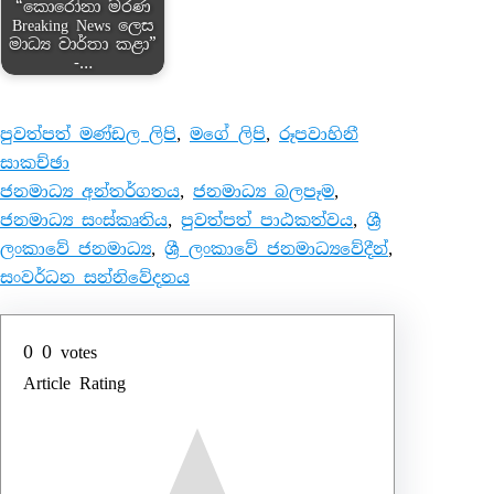
“කොරෝනා මරණ
Breaking News ලෙස
මාධ්‍ය වාර්තා කළා”
-…
පුවත්පත් මණ්ඩල ලිපි
, 
මගේ ලිපි
, 
රූපවාහිනී
සාකච්ඡා
ජනමාධ්‍ය අන්තර්ගතය
, 
ජනමාධ්‍ය බලපෑම
, 
ජනමාධ්‍ය සංස්කෘතිය
, 
පුවත්පත් පාඨකත්වය
, 
ශ්‍රී
ලංකාවේ ජනමාධ්‍ය
, 
ශ්‍රී ලංකාවේ ජනමාධ්‍යවේදීන්
, 
සංවර්ධන සන්නිවේදනය
0
0
votes
Article Rating