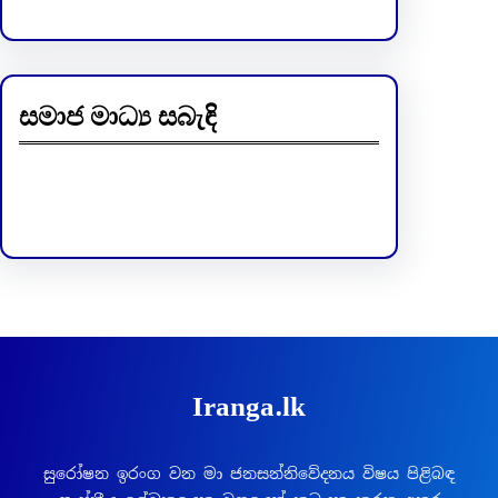
සමාජ මාධ්‍ය සබැඳි
Facebook
LinkedIn
Iranga.lk
සුරෝෂන ඉරංග වන මා ජනසන්නිවේදනය විෂය පිළිබඳ