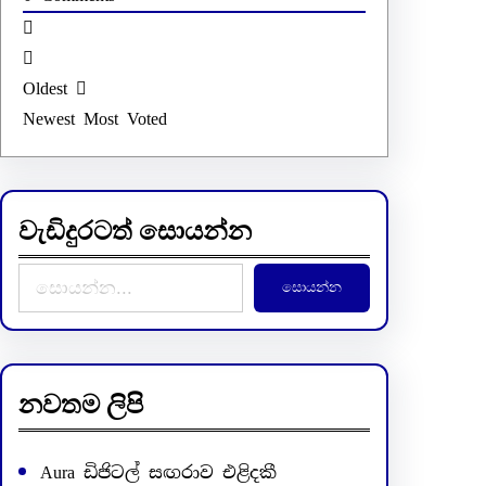
Oldest
Newest
Most Voted
වැඩිදුරටත් සොයන්න
S
සොයන්න
e
a
r
c
නවතම ලිපි
h
Aura ඩිජිටල් සඟරාව එළිදකී