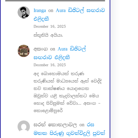
Iranga
on
Aura ඩිජිටල් සඟරාව
එළිදකී
December 16, 2025
ස්තූතියි අයියා.
අසංග
on
Aura ඩිජිටල්
සඟරාව එළිදකී
December 16, 2025
අද බොහොමයක් තරුණ
තරුණියන් මාධ්‍යයෙන් ඈත් වෙද්දි
නව තාක්ෂණය යොදාගෙන
ඔවුන්ව යළි කැදවාලන්නට මෙය
හොද පිවිසුමක් වේවා… අසංග –
කොළොම්පුරේ
සරත් කොතලාවල
on
රස
මතක පිරුණු ගුවන්විදුලි පුවත්