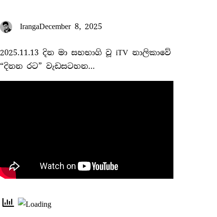
Iranga
December 8, 2025
2025.11.13 දින මා සහභාගි වූ iTV නාලිකා‌වේ
“දිනන රට” වැඩසටහන…