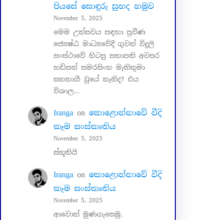
පියසේ සොඳුරු සුහද හමුව
November 5, 2025
මෙම උත්සවය සඳහා ප්‍රවීණ
ජ්‍යෙෂ්ඨ මාධ්‍යවේදී ගුවන් විදුලි
සංස්ථාවේ හිටපු සභාපති අවසර
හඩ්සන් සමරසිංහ මැතිතුමා
සහභාගී වුයේ නැතිද? එය
විශාල…
Iranga
on
කොළොන්නාවේ වීදි
කෑම සංස්කෘතිය
November 5, 2025
ස්තූතියි
Iranga
on
කොළොන්නාවේ වීදි
කෑම සංස්කෘතිය
November 5, 2025
ආවොත් මුණගැසෙමු.