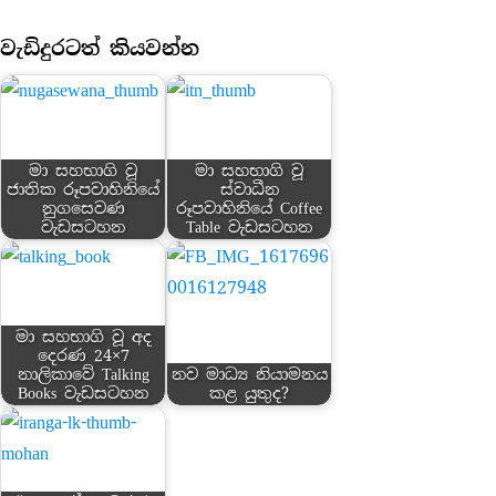
වැඩිදුරටත් කියවන්න
මා සහභාගි වූ
මා සහභාගි වූ
ජාතික රූපවාහිනියේ
ස්වාධීන
නුගසෙවණ
රූපවාහිනියේ Coffee
වැඩසටහන
Table වැඩසටහන
මා සහභාගි වූ අද
දෙරණ 24×7
නාලිකාවේ Talking
නව මාධ්‍ය නියාමනය
Books වැඩසටහන
කළ යුතුද?