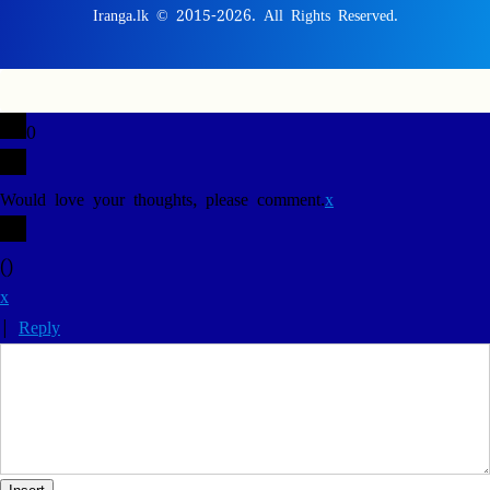
Iranga.lk © 2015-2026. All Rights Reserved.
0
Would love your thoughts, please comment.
x
(
)
x
|
Reply