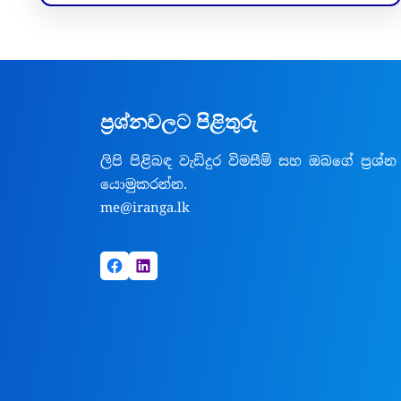
ප්‍රශ්නවලට පිළිතුරු
ලිපි පිළිබඳ වැඩිදුර විමසීම් සහ ඔබගේ ප්‍රශ්න
යොමුකරන්න.
me@iranga.lk
Facebook
LinkedIn