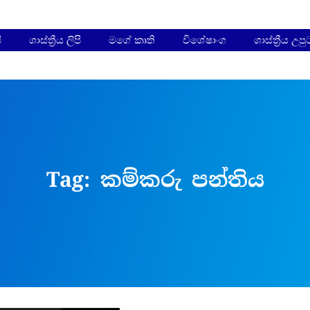
ි
ශාස්ත්‍රීය ලිපි
මගේ කෘති
විශේෂාංග
ශාස්ත්‍රීය උප
Tag:
කම්කරු පන්තිය