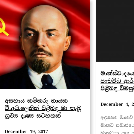
මාක්ස්වාදයෙ
පංචවිධ ආර්
පිළිබඳ විමස
අසහාය කම්කරු නායක
December 4, 2
වී.අයි.ලෙනින් පිළිබඳ මා තැබූ
ශ්‍රව්‍ය දෘෂ්‍ය සටහනක්
අද්‍යතන මාන
මානව සමාජයේ
December 19, 2017
මානවයා යුග 