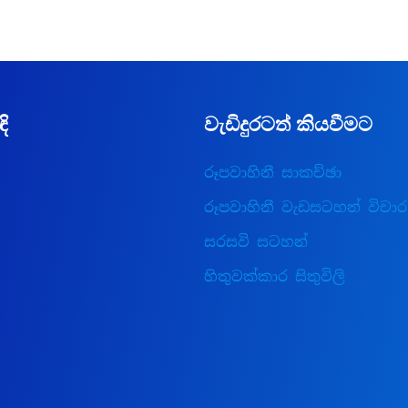
ඳි
වැඩිදුරටත් කියවීමට
රූපවාහිනී සාකච්ඡා
රූපවාහිනී වැඩසටහන් විචාර
සරසවි සටහන්
හිතුවක්කාර සිතුවිලි