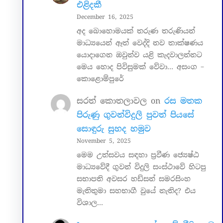
එළිදකී
December 16, 2025
අද බොහොමයක් තරුණ තරුණියන්
මාධ්‍යයෙන් ඈත් වෙද්දි නව තාක්ෂණය
යොදාගෙන ඔවුන්ව යළි කැදවාලන්නට
මෙය හොද පිවිසුමක් වේවා… අසංග –
කොළොම්පුරේ
සරත් කොතලාවල
on
රස මතක
පිරුණු ගුවන්විදුලි පුවත් පියසේ
සොඳුරු සුහද හමුව
November 5, 2025
මෙම උත්සවය සඳහා ප්‍රවීණ ජ්‍යෙෂ්ඨ
මාධ්‍යවේදී ගුවන් විදුලි සංස්ථාවේ හිටපු
සභාපති අවසර හඩ්සන් සමරසිංහ
මැතිතුමා සහභාගී වුයේ නැතිද? එය
විශාල…