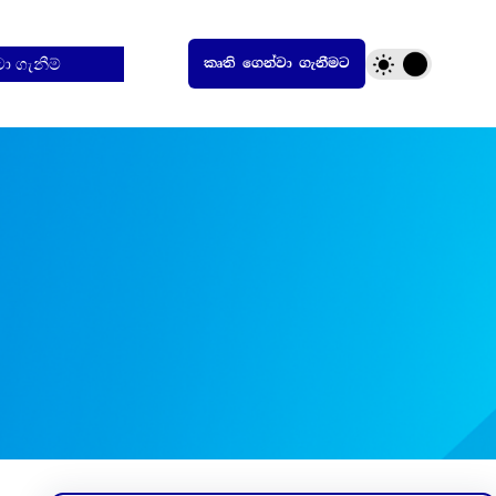
ුටා ගැනීම්
කෘති ගෙන්වා ගැනීමට