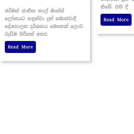
තිබේ. එහි දී
ජර්මන් ජාතික කාල් මාක්ස්
ලෝකයට හඳුන්වා දුන් සමාජවාදී
Read More
දේශපාලන දර්ශනය මෙතෙක් ලොව
වැඩිම පිරිසක් අතර
Read More