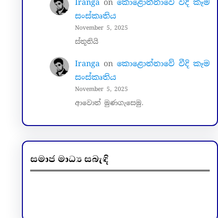
Iranga
on
කොළොන්නාවේ වීදි කෑම
සංස්කෘතිය
November 5, 2025
ස්තූතියි
Iranga
on
කොළොන්නාවේ වීදි කෑම
සංස්කෘතිය
November 5, 2025
ආවොත් මුණගැසෙමු.
සමාජ මාධ්‍ය සබැඳි
Facebook
LinkedIn