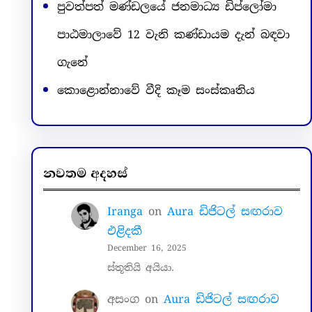
පුවත්පත් මණ්ඩලයේ ජනමාධ්‍ය ඩිප්ලෝමා
පාඨමාලාවේ 12 වැනි කණ්ඩායම දැන් බඳවා
ගැනේ
කොළොන්නාවේ වීදි කෑම සංස්කෘතිය
නවතම අදහස්
Iranga
on
Aura ඩිජිටල් සඟරාව
එළිදකී
December 16, 2025
ස්තූතියි අයියා.
අසංග
on
Aura ඩිජිටල් සඟරාව