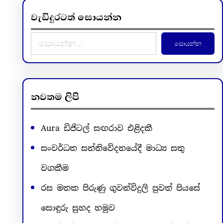
වැඩිදුරටත් සොයන්න
S
සොයන්න
e
a
r
c
නවතම ලිපි
h
Aura ඩිජිටල් සඟරාව එළිදකී
සංවර්ධන සන්නිවේදනයේදී මාධ්‍ය සතු
වගකීම
රස මතක පිරුණු ගුවන්විදුලි පුවත් පියසේ
සොඳුරු සුහද හමුව