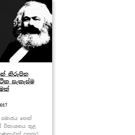
න් නිරූපිත
ථික සැකැස්ම
ුමක්
017
ව සමාජය තෙක්
 විකාශනය තුළ
ගණනාවක් පසුකර