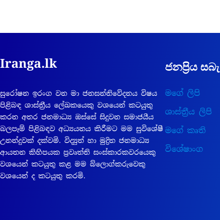
Iranga.lk
ජනප්‍රිය සබැ
මගේ ලිපි
සුරෝෂන ඉරංග වන මා ජනසන්නිවේදනය විෂය
පිළිබඳ ශාස්ත්‍රීය ලේඛකයෙකු වශයෙන් කටයුතු
ශාස්ත්‍රීය ලිපි
කරන අතර ජනමාධ්‍ය ඔස්සේ සිදුවන සමාජයීය
බලපෑම් පිළිබඳව අධ්‍යයනය කිරීමට මම සුවිශේෂී
මගේ කෘති
උනන්දුවක් දක්වමි. විද්‍යුත් හා මුද්‍රිත ජනමාධ්‍ය
විශේෂාංග
ආයතන කිහිපයක ප්‍රවෘත්ති සංස්කාරකවරයෙකු
වශයෙන් කටයුතු කළ මම බ්ලොග්කරුවෙකු
වශයෙන් ද කටයුතු කරමි.