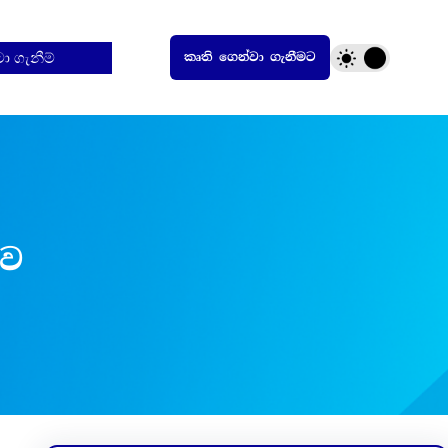
ුටා ගැනීම්
කෘති ගෙන්වා ගැනීමට
ාව