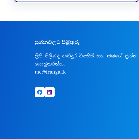
ප්‍රශ්නවලට පිළිතුරු
ලිපි පිළිබඳ වැඩිදුර විමසීම් සහ ඔබගේ ප්‍රශ්න
යොමුකරන්න.
me@iranga.lk
Facebook
LinkedIn