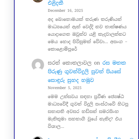
එළිදකී
December 16, 2025
අද බොහොමයක් තරුණ තරුණියන්
මාධ්‍යයෙන් ඈත් වෙද්දි නව තාක්ෂණය
යොදාගෙන ඔවුන්ව යළි කැදවාලන්නට
මෙය හොද පිවිසුමක් වේවා… අසංග –
කොළොම්පුරේ
සරත් කොතලාවල
on
රස මතක
පිරුණු ගුවන්විදුලි පුවත් පියසේ
සොඳුරු සුහද හමුව
November 5, 2025
මෙම උත්සවය සඳහා ප්‍රවීණ ජ්‍යෙෂ්ඨ
මාධ්‍යවේදී ගුවන් විදුලි සංස්ථාවේ හිටපු
සභාපති අවසර හඩ්සන් සමරසිංහ
මැතිතුමා සහභාගී වුයේ නැතිද? එය
විශාල…