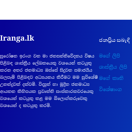
Iranga.lk
ජනප්‍රිය සබැඳි
මගේ ලිපි
සුරෝෂන ඉරංග වන මා ජනසන්නිවේදනය විෂය
පිළිබඳ ශාස්ත්‍රීය ලේඛකයෙකු වශයෙන් කටයුතු
ශාස්ත්‍රීය ලිපි
කරන අතර ජනමාධ්‍ය ඔස්සේ සිදුවන සමාජයීය
බලපෑම් පිළිබඳව අධ්‍යයනය කිරීමට මම සුවිශේෂී
මගේ කෘති
උනන්දුවක් දක්වමි. විද්‍යුත් හා මුද්‍රිත ජනමාධ්‍ය
විශේෂාංග
ආයතන කිහිපයක ප්‍රවෘත්ති සංස්කාරකවරයෙකු
වශයෙන් කටයුතු කළ මම බ්ලොග්කරුවෙකු
වශයෙන් ද කටයුතු කරමි.