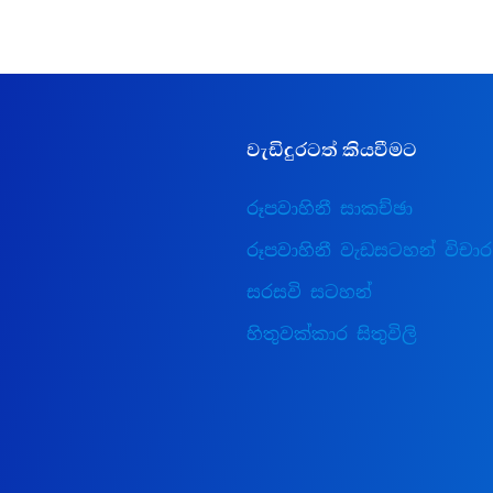
වැඩිදුරටත් කියවීමට
රූපවාහිනී සාකච්ඡා
රූපවාහිනී වැඩසටහන් විචාර
සරසවි සටහන්
හිතුවක්කාර සිතුවිලි