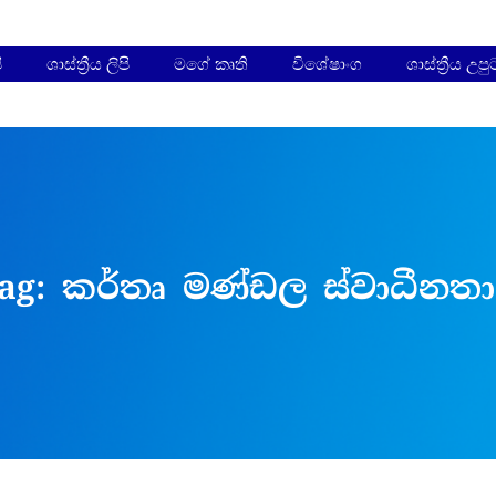
ි
ශාස්ත්‍රීය ලිපි
මගේ කෘති
විශේෂාංග
ශාස්ත්‍රීය උප
ag:
කර්තෘ මණ්ඩල ස්වාධීනත