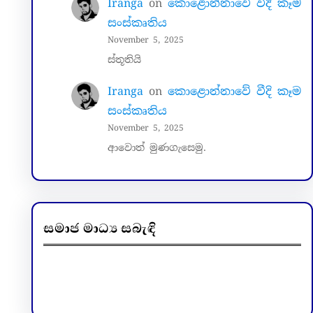
Iranga
on
කොළොන්නාවේ වීදි කෑම
සංස්කෘතිය
November 5, 2025
ස්තූතියි
Iranga
on
කොළොන්නාවේ වීදි කෑම
සංස්කෘතිය
November 5, 2025
ආවොත් මුණගැසෙමු.
සමාජ මාධ්‍ය සබැඳි
Facebook
LinkedIn