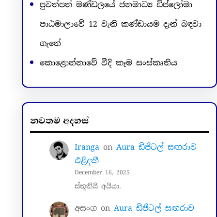
පුවත්පත් මණ්ඩලයේ ජනමාධ්‍ය ඩිප්ලෝමා
පාඨමාලාවේ 12 වැනි කණ්ඩායම දැන් බඳවා
ගැනේ
කොළොන්නාවේ වීදි කෑම සංස්කෘතිය
නවතම අදහස්
Iranga
on
Aura ඩිජිටල් සඟරාව
එළිදකී
December 16, 2025
ස්තූතියි අයියා.
අසංග
on
Aura ඩිජිටල් සඟරාව