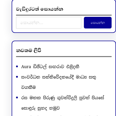
වැඩිදුරටත් සොයන්න
S
සොයන්න
e
a
r
c
නවතම ලිපි
h
Aura ඩිජිටල් සඟරාව එළිදකී
සංවර්ධන සන්නිවේදනයේදී මාධ්‍ය සතු
වගකීම
රස මතක පිරුණු ගුවන්විදුලි පුවත් පියසේ
සොඳුරු සුහද හමුව