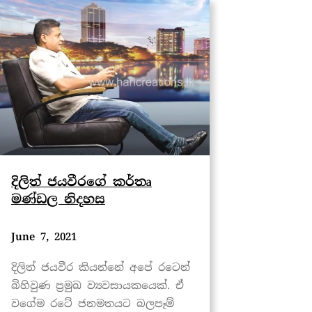
දිලිත් ජයවීරගේ කර්තෘ
මණ්ඩල නිදහස
June 7, 2021
දිලිත් ජයවීර කියන්නේ අපේ රටෙන්
බිහිවුණ ප්‍රමුඛ ව්‍යවසායකයෙක්. ඒ
වගේම රටේ ජනමතයට බලපෑම්