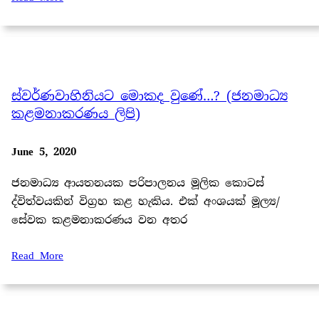
ස්වර්ණවාහිනියට මොකද වුණේ…? (ජනමාධ්‍ය
කළමනාකරණය ලිපි)
June 5, 2020
ජනමාධ්‍ය ආයතනයක පරිපාලනය මූලික කොටස්
ද්විත්වයකින් විග්‍රහ කළ හැකිය. එක් අංශයක් මූල්‍ය/
සේවක කළමනාකරණය වන අතර
Read More