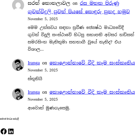
සරත් කොතලාවල
on
රස මතක පිරුණු
ගුවන්විදුලි පුවත් පියසේ සොඳුරු සුහද හමුව
November 5, 2025
මෙම උත්සවය සඳහා ප්‍රවීණ ජ්‍යෙෂ්ඨ මාධ්‍යවේදී
ගුවන් විදුලි සංස්ථාවේ හිටපු සභාපති අවසර හඩ්සන්
සමරසිංහ මැතිතුමා සහභාගී වුයේ නැතිද? එය
විශාල…
Iranga
on
කොළොන්නාවේ වීදි කෑම සංස්කෘතිය
November 5, 2025
ස්තූතියි
Iranga
on
කොළොන්නාවේ වීදි කෑම සංස්කෘතිය
November 5, 2025
ආවොත් මුණගැසෙමු.
සමාජ මාධ්‍ය සබැඳි
Facebook
LinkedIn