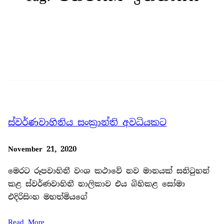
ස්වර්ණවාහිනිය සංක්‍රාන්ති අවධියකට
November 21, 2020
මෙරට රූපවාහිනී වංශ කථාවේ නව මානයක් සනිටුහන්
කළ ස්වර්ණවාහිනී නාලිකාව එය බිහිකළ සෝමා
එදිරිසිංහ මහත්මියගේ
Read More