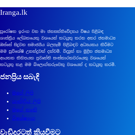
Iranga.lk
සුරෝෂන ඉරංග වන මා ජනසන්නිවේදනය විෂය පිළිබඳ
ශාස්ත්‍රීය ලේඛකයෙකු වශයෙන් කටයුතු කරන අතර ජනමාධ්‍ය
ඔස්සේ සිදුවන සමාජයීය බලපෑම් පිළිබඳව අධ්‍යයනය කිරීමට
මම සුවිශේෂී උනන්දුවක් දක්වමි. විද්‍යුත් හා මුද්‍රිත ජනමාධ්‍ය
ආයතන කිහිපයක ප්‍රවෘත්ති සංස්කාරකවරයෙකු වශයෙන්
කටයුතු කළ මම බ්ලොග්කරුවෙකු වශයෙන් ද කටයුතු කරමි.
ජනප්‍රිය සබැඳි
මගේ ලිපි
ශාස්ත්‍රීය ලිපි
මගේ කෘති
විශේෂාංග
වැඩිදුරටත් කියවීමට