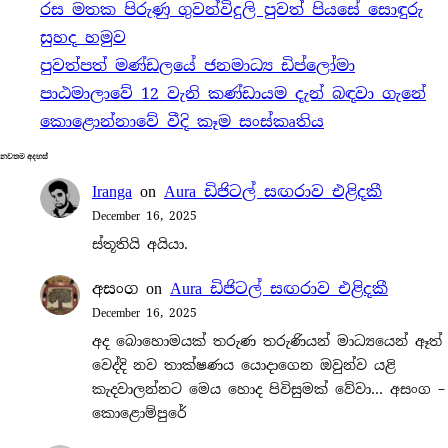
රස මතක පිරුණු ගුවන්විදුලි පුවත් පියසේ සොඳුරු
c
සුහද හමුව
h
පුවත්පත් මණ්ඩලයේ ජනමාධ්‍ය ඩිප්ලෝමා
පාඨමාලාවේ 12 වැනි කණ්ඩායම දැන් බඳවා ගැනේ
කොළොන්නාවේ වීදි කෑම සංස්කෘතිය
නවතම අදහස්
Iranga
on
Aura ඩිජිටල් සඟරාව එළිදකී
December 16, 2025
ස්තූතියි අයියා.
අසංග
on
Aura ඩිජිටල් සඟරාව එළිදකී
December 16, 2025
අද බොහොමයක් තරුණ තරුණියන් මාධ්‍යයෙන් ඈත්
වෙද්දි නව තාක්ෂණය යොදාගෙන ඔවුන්ව යළි
කැදවාලන්නට මෙය හොද පිවිසුමක් වේවා… අසංග –
කොළොම්පුරේ