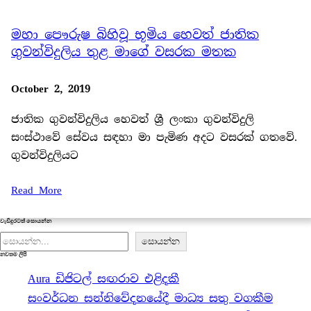
මහා පෞරුෂ බිහිවූ භූමිය හෙවත් ජාතික
ගුවන්විදුලිය තුළ මාගේ වසරක මතක
October 2, 2019
ජාතික ගුවන්විදුලිය හෙවත් ශ්‍රී ලංකා ගුවන්විදුලි
සංස්ථාවේ සේවය සඳහා මා පැමිණ අදට වසරක් ගතවේ.
ගුවන්විදුලියට
Read More
වැඩිදුරටත් සොයන්න
S
සොයන්න
නවතම ලිපි
e
Aura ඩිජිටල් සඟරාව එළිදකී
a
සංවර්ධන සන්නිවේදනයේදී මාධ්‍ය සතු වගකීම
r