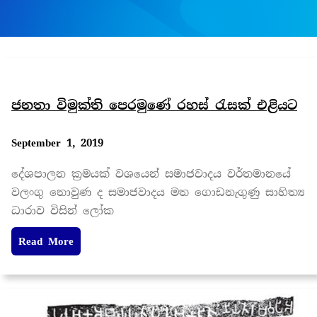
ජනතා විමුක්ති පෙරමුණේ රහස් රැසක් එළියට
September 1, 2019
දේශපාලන ක්‍රමයක් වශයෙන් සමාජවාදය වර්තමානයේ
වලංගු නොවුණ ද සමාජවාදය මත ගොඩනැගුණු සාහිත්‍ය
ධාරාව විසින් ලෝක
Read More