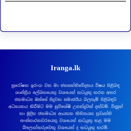
Facebook
LinkedIn
Iranga.lk
සුරෝෂන ඉරංග වන මා ජනසන්නිවේදනය විෂය පිළිබඳ
ශාස්ත්‍රීය ලේඛකයෙකු වශයෙන් කටයුතු කරන අතර
ජනමාධ්‍ය ඔස්සේ සිදුවන සමාජයීය බලපෑම් පිළිබඳව
අධ්‍යයනය කිරීමට මම සුවිශේෂී උනන්දුවක් දක්වමි. විද්‍යුත්
හා මුද්‍රිත ජනමාධ්‍ය ආයතන කිහිපයක ප්‍රවෘත්ති
සංස්කාරකවරයෙකු වශයෙන් කටයුතු කළ මම
බ්ලොග්කරුවෙකු වශයෙන් ද කටයුතු කරමි.