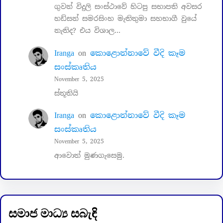
ගුවන් විදුලි සංස්ථාවේ හිටපු සභාපති අවසර
හඩ්සන් සමරසිංහ මැතිතුමා සහභාගී වුයේ
නැතිද? එය විශාල…
Iranga
on
කොළොන්නාවේ වීදි කෑම
සංස්කෘතිය
November 5, 2025
ස්තූතියි
Iranga
on
කොළොන්නාවේ වීදි කෑම
සංස්කෘතිය
November 5, 2025
ආවොත් මුණගැසෙමු.
සමාජ මාධ්‍ය සබැඳි