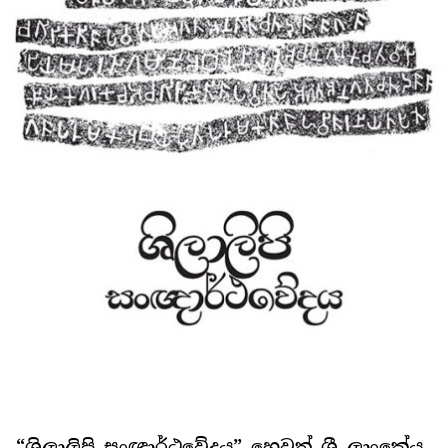
“ශිලාලිපි සංඥාර්ථවේදය” හෙවත් ශ්‍රී ලාංකේය