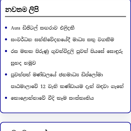
c
නවතම ලිපි
h
Aura ඩිජිටල් සඟරාව එළිදකී
සංවර්ධන සන්නිවේදනයේදී මාධ්‍ය සතු වගකීම
රස මතක පිරුණු ගුවන්විදුලි පුවත් පියසේ සොඳුරු
සුහද හමුව
පුවත්පත් මණ්ඩලයේ ජනමාධ්‍ය ඩිප්ලෝමා
පාඨමාලාවේ 12 වැනි කණ්ඩායම දැන් බඳවා ගැනේ
කොළොන්නාවේ වීදි කෑම සංස්කෘතිය