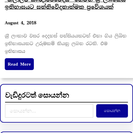
ඉතිහාසයට සන්නිවේදනාත්මක ප්‍රවේශයක්
August 4, 2018
ශ‍්‍රී ලංකාව වසර දෙදහස් පන්සියයකටත් එහා ගිය ලිඛිත
ඉතිහාසයකට උරුමකම් කියනු ලබන රටකි. එම
ඉතිහාසය
Read More
වැඩිදුරටත් සොයන්න
S
සොයන්න
e
a
r