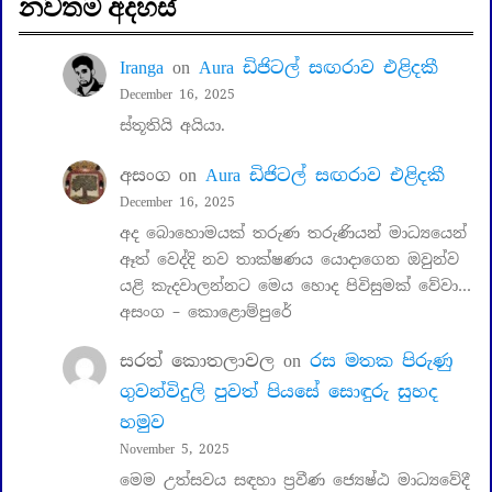
නවතම අදහස්
Iranga
on
Aura ඩිජිටල් සඟරාව එළිදකී
December 16, 2025
ස්තූතියි අයියා.
අසංග
on
Aura ඩිජිටල් සඟරාව එළිදකී
December 16, 2025
අද බොහොමයක් තරුණ තරුණියන් මාධ්‍යයෙන්
ඈත් වෙද්දි නව තාක්ෂණය යොදාගෙන ඔවුන්ව
යළි කැදවාලන්නට මෙය හොද පිවිසුමක් වේවා…
අසංග – කොළොම්පුරේ
සරත් කොතලාවල
on
රස මතක පිරුණු
ගුවන්විදුලි පුවත් පියසේ සොඳුරු සුහද
හමුව
November 5, 2025
මෙම උත්සවය සඳහා ප්‍රවීණ ජ්‍යෙෂ්ඨ මාධ්‍යවේදී