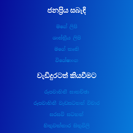
ජනප්‍රිය සබැඳි
මගේ ලිපි
ශාස්ත්‍රීය ලිපි
මගේ කෘති
විශේෂාංග
වැඩිදුරටත් කියවීමට
රූපවාහිනී සාකච්ඡා
රූපවාහිනී වැඩසටහන් විචාර
සරසවි සටහන්
හිතුවක්කාර සිතුවිලි