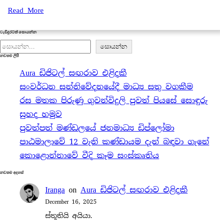
Read More
වැඩිදුරටත් සොයන්න
S
සොයන්න
නවතම ලිපි
e
Aura ඩිජිටල් සඟරාව එළිදකී
a
සංවර්ධන සන්නිවේදනයේදී මාධ්‍ය සතු වගකීම
r
රස මතක පිරුණු ගුවන්විදුලි පුවත් පියසේ සොඳුරු
c
සුහද හමුව
h
පුවත්පත් මණ්ඩලයේ ජනමාධ්‍ය ඩිප්ලෝමා
පාඨමාලාවේ 12 වැනි කණ්ඩායම දැන් බඳවා ගැනේ
කොළොන්නාවේ වීදි කෑම සංස්කෘතිය
නවතම අදහස්
Iranga
on
Aura ඩිජිටල් සඟරාව එළිදකී
December 16, 2025
ස්තූතියි අයියා.