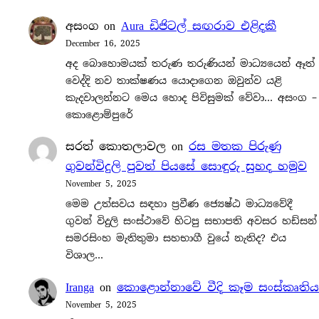
අසංග
on
Aura ඩිජිටල් සඟරාව එළිදකී
December 16, 2025
අද බොහොමයක් තරුණ තරුණියන් මාධ්‍යයෙන් ඈත්
වෙද්දි නව තාක්ෂණය යොදාගෙන ඔවුන්ව යළි
කැදවාලන්නට මෙය හොද පිවිසුමක් වේවා… අසංග –
කොළොම්පුරේ
සරත් කොතලාවල
on
රස මතක පිරුණු
ගුවන්විදුලි පුවත් පියසේ සොඳුරු සුහද හමුව
November 5, 2025
මෙම උත්සවය සඳහා ප්‍රවීණ ජ්‍යෙෂ්ඨ මාධ්‍යවේදී
ගුවන් විදුලි සංස්ථාවේ හිටපු සභාපති අවසර හඩ්සන්
සමරසිංහ මැතිතුමා සහභාගී වුයේ නැතිද? එය
විශාල…
Iranga
on
කොළොන්නාවේ වීදි කෑම සංස්කෘතිය
November 5, 2025