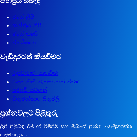
ජනප්‍රිය සබැඳි
මගේ ලිපි
ශාස්ත්‍රීය ලිපි
මගේ කෘති
විශේෂාංග
වැඩිදුරටත් කියවීමට
රූපවාහිනී සාකච්ඡා
රූපවාහිනී වැඩසටහන් විචාර
සරසවි සටහන්
හිතුවක්කාර සිතුවිලි
ප්‍රශ්නවලට පිළිතුරු
ලිපි පිළිබඳ වැඩිදුර විමසීම් සහ ඔබගේ ප්‍රශ්න යොමුකරන්න.
me@iranga.lk