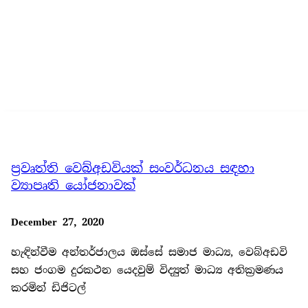
ප්‍රවෘත්ති වෙබ්අඩවියක් සංවර්ධනය සඳහා
ව්‍යාපෘති යෝජනාවක්
December 27, 2020
හැඳින්වීම අන්තර්ජාලය ඔස්සේ සමාජ මාධ්‍ය, වෙබ්අඩවි
සහ ජංගම දුරකථන යෙදවුම් විද්‍යුත් මාධ්‍ය අතික‍්‍රමණය
කරමින් ඩිජිටල්