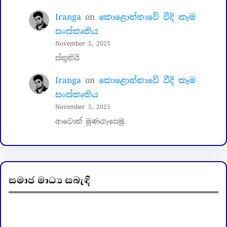
Iranga
on
කොළොන්නාවේ වීදි කෑම
සංස්කෘතිය
November 5, 2025
ස්තූතියි
Iranga
on
කොළොන්නාවේ වීදි කෑම
සංස්කෘතිය
November 5, 2025
ආවොත් මුණගැසෙමු.
සමාජ මාධ්‍ය සබැඳි
Facebook
LinkedIn