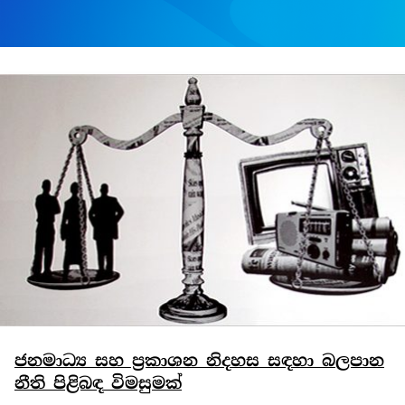
ජනමාධ්‍ය සහ ප්‍රකාශන නිදහස සඳහා බලපාන
නීති පිළිබඳ විමසුමක්