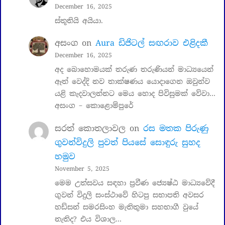
December 16, 2025
ස්තූතියි අයියා.
අසංග
on
Aura ඩිජිටල් සඟරාව එළිදකී
December 16, 2025
අද බොහොමයක් තරුණ තරුණියන් මාධ්‍යයෙන්
ඈත් වෙද්දි නව තාක්ෂණය යොදාගෙන ඔවුන්ව
යළි කැදවාලන්නට මෙය හොද පිවිසුමක් වේවා…
අසංග – කොළොම්පුරේ
සරත් කොතලාවල
on
රස මතක පිරුණු
ගුවන්විදුලි පුවත් පියසේ සොඳුරු සුහද
හමුව
November 5, 2025
මෙම උත්සවය සඳහා ප්‍රවීණ ජ්‍යෙෂ්ඨ මාධ්‍යවේදී
ගුවන් විදුලි සංස්ථාවේ හිටපු සභාපති අවසර
හඩ්සන් සමරසිංහ මැතිතුමා සහභාගී වුයේ
නැතිද? එය විශාල…