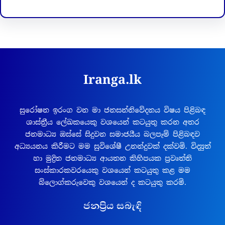
Iranga.lk
සුරෝෂන ඉරංග වන මා ජනසන්නිවේදනය විෂය පිළිබඳ
ශාස්ත්‍රීය ලේඛකයෙකු වශයෙන් කටයුතු කරන අතර
ජනමාධ්‍ය ඔස්සේ සිදුවන සමාජයීය බලපෑම් පිළිබඳව
අධ්‍යයනය කිරීමට මම සුවිශේෂී උනන්දුවක් දක්වමි. විද්‍යුත්
හා මුද්‍රිත ජනමාධ්‍ය ආයතන කිහිපයක ප්‍රවෘත්ති
සංස්කාරකවරයෙකු වශයෙන් කටයුතු කළ මම
බ්ලොග්කරුවෙකු වශයෙන් ද කටයුතු කරමි.
ජනප්‍රිය සබැඳි