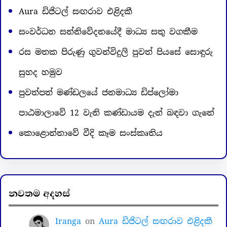
Aura ඩිජිටල් සඟරාව එළිදකී
සංවර්ධන සන්නිවේදනයේදී මාධ්‍ය සතු වගකීම
රස මතක පිරුණු ගුවන්විදුලි පුවත් පියසේ සොඳුරු
සුහද හමුව
පුවත්පත් මණ්ඩලයේ ජනමාධ්‍ය ඩිප්ලෝමා
පාඨමාලාවේ 12 වැනි කණ්ඩායම දැන් බඳවා ගැනේ
කොළොන්නාවේ වීදි කෑම සංස්කෘතිය
නවතම අදහස්
Iranga
on
Aura ඩිජිටල් සඟරාව එළිදකී