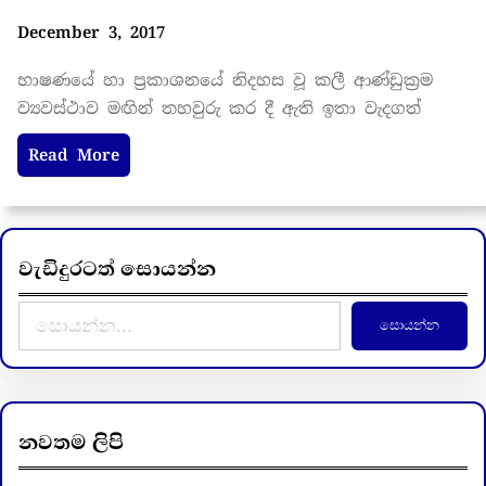
December 3, 2017
භාෂණයේ හා ප්‍රකාශනයේ නිදහස වූ කලී ආණ්ඩුක්‍රම
ව්‍යවස්ථාව මඟින් තහවුරු කර දී ඇති ඉතා වැදගත්
Read More
වැඩිදුරටත් සොයන්න
S
සොයන්න
e
a
r
c
නවතම ලිපි
h