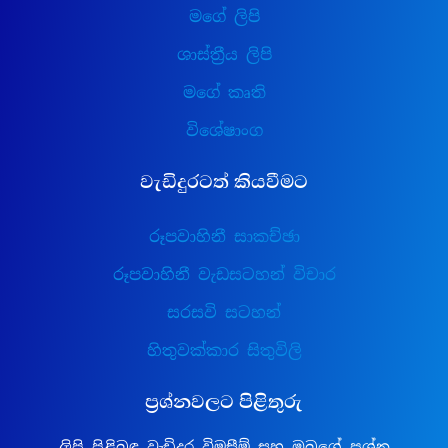
මගේ ලිපි
ශාස්ත්‍රීය ලිපි
මගේ කෘති
විශේෂාංග
වැඩිදුරටත් කියවීමට
රූපවාහිනී සාකච්ඡා
රූපවාහිනී වැඩසටහන් විචාර
සරසවි සටහන්
හිතුවක්කාර සිතුවිලි
ප්‍රශ්නවලට පිළිතුරු
ලිපි පිළිබඳ වැඩිදුර විමසීම් සහ ඔබගේ ප්‍රශ්න