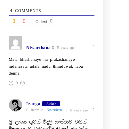
4
COMMENTS
Oldest
Niwarthana
8 years ago
Mata bhashanaye ha prakashanaye
nidahasata adala nadu thiinduwak laba
denna
0
Iranga
Author
Reply to
Niwarthana
8 years ago
ශ්‍රී ලංකා ගුවන් විදුලි සංස්ථාව මඟින්