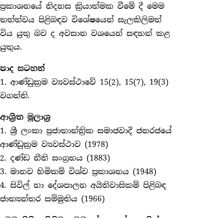
ප්‍රකාශනයේ නිදහස ක්‍රියාත්මක වීමේ දී මෙම
තත්ත්වය පිළිබඳව විශේෂයෙන් සැලකිලිමත්
විය යුතු බව ද අවසාන වශයෙන් සඳහන් කළ
යුතුය.
පාද සටහන්
1.
ආණ්ඩුක්‍රම ව්‍යවස්ථාවේ 15(2), 15(7), 19(3)
වගන්ති.
ආශ්‍රිත මූලාශ්‍ර
1. ශ්‍රී ලංකා ප්‍රජාතාන්ත්‍රික සමාජවාදී ජනරජයේ
ආණ්ඩුක්‍රම ව්‍යවස්ථාව (1978)
2. දණ්ඩ නීති සංග්‍රහය (1883)
3. මානව හිමිකම් විශ්ව ප්‍රකාශනය (1948)
4. සිවිල් හා දේශපාලන අයිතිවාසිකම් පිළිබඳ
ජාත්‍යන්තර සම්මුතිය (1966)