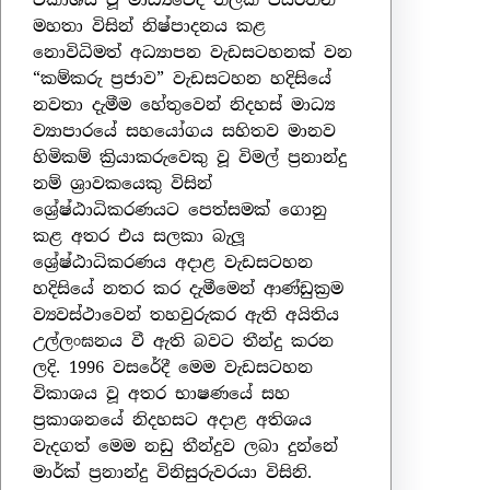
විකාශය වූ මාධ්‍යවේදී තිලක් ජයරත්න
මහතා විසින් නිෂ්පාදනය කළ
නොවිධිමත් අධ්‍යාපන වැඩසටහනක් වන
“කම්කරු ප්‍රජාව” වැඩසටහන හදිසියේ
නවතා දැමීම හේතුවෙන් නිදහස් මාධ්‍ය
ව්‍යාපාරයේ සහයෝගය සහිතව මානව
හිමිකම් ක්‍රියාකරුවෙකු වූ විමල් ප්‍රනාන්දු
නම් ශ්‍රාවකයෙකු විසින්
ශ්‍රේෂ්ඨාධිකරණයට පෙත්සමක් ගොනු
කළ අතර එය සලකා බැලූ
ශ්‍රේෂ්ඨාධිකරණය අදාළ වැඩසටහන
හදිසියේ නතර කර දැමීමෙන් ආණ්ඩුක්‍රම
ව්‍යවස්ථාවෙන් තහවුරුකර ඇති අයිතිය
උල්ලංඝනය වී ඇති බවට තීන්දු කරන
ලදි. 1996 වසරේදී මෙම වැඩසටහන
විකාශය වූ අතර භාෂණයේ සහ
ප්‍රකාශනයේ නිදහසට අදාළ අතිශය
වැදගත් මෙම නඩු තීන්දුව ලබා දුන්නේ
මාර්ක් ප්‍රනාන්දු විනිසුරුවරයා විසිනි.