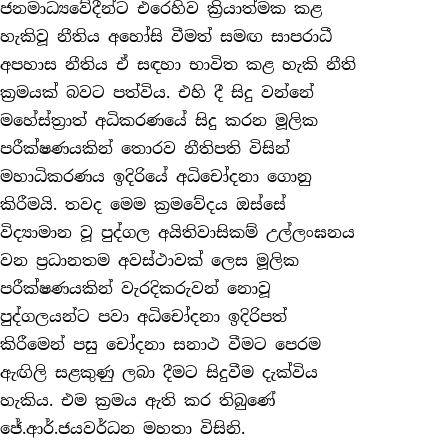
ජනමාධ්‍යවේදීන්ට එරෙහිව ක්‍රියාත්මක කළ
හැකිවූ නීතිය අහෝසි වීමත් සමඟ සාපරාධී
අපහාස නීතිය ඒ සඳහා භාවිත කළ හැකි නීති
ක්‍රමයක් බවට පත්විය. එහි දී සිදු වන්නේ
මහේස්ත්‍රාත් අධිකරණයේ සිදු කරන මූලික
පරීක්ෂණයකින් තොරව නීතිපති විසින්
මහාධිකරණය ඉදිරියේ අධිචෝදනා ගොනු
කිරීමයි. තවද මෙම ක්‍රමවේදය ඔස්සේ
විද්‍යාමාන වූ පුද්ගල අයිතිවාසිකම් උල්ලංඝනය
වන ප්‍රධානතම අවස්ථාවක් ලෙස මූලික
පරීක්ෂණයකින් වැරදිකරුවන් නොවූ
පුද්ගලයන්ට පවා අධිචෝදනා ඉදිරිපත්
කිරීමෙන් පසු චෝදනා සනාථ වීමට පෙරම
ඇඟිලි සළකුණු ලබා දීමට සිදුවීම දැක්විය
හැකිය. එම ක්‍රමය ඇති කර තිබුණේ
ජේ.ආර්.ජයවර්ධන මහතා විසිනි.