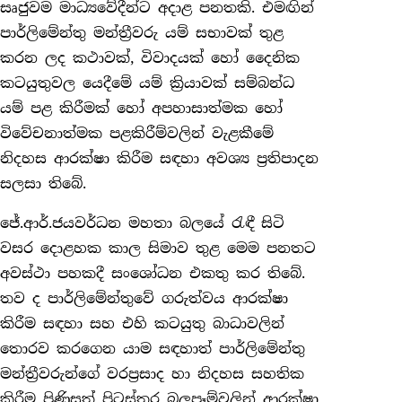
සෘජුවම මාධ්‍යවේදීන්ට අදාළ පනතකි. එමඟින්
පාර්ලිමේන්තු මන්ත්‍රීවරු යම් සභාවක් තුළ
කරන ලද කථාවක්, විවාදයක් හෝ දෛනික
කටයුතුවල යෙදීමේ යම් ක්‍රියාවක් සම්බන්ධ
යම් පළ කිරීමක් හෝ අපහාසාත්මක හෝ
විවේචනාත්මක පළකිරීම්වලින් වැළකීමේ
නිදහස ආරක්ෂා කිරීම සඳහා අවශ්‍ය ප්‍රතිපාදන
සලසා තිබේ.
ජේ.ආර්.ජයවර්ධන මහතා බලයේ රැඳී සිටි
වසර දොළහක කාල සිමාව තුළ මෙම පනතට
අවස්ථා පහකදී සංශෝධන එකතු කර තිබේ.
තව ද පාර්ලිමේන්තුවේ ගරුත්වය ආරක්ෂා
කිරීම සඳහා සහ එහි කටයුතු බාධාවලින්
තොරව කරගෙන යාම සඳහාත් පාර්ලිමේන්තු
මන්ත්‍රීවරුන්ගේ වරප්‍රසාද හා නිදහස සහතික
කිරීම පිණිසත් පිටස්තර බලපෑම්වලින් ආරක්ෂා