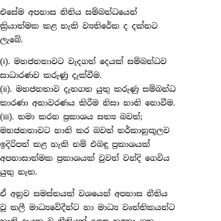
එසේම අපහාස නිතිය සම්බන්ධයෙන්
ක්‍රියාත්මක කළ හැකි ව්‍යතිරේක ද දක්නට
ලැබේ.
(i). මහජනතාවට වැදගත් දෙයක් සම්බන්ධව
සාධාරණව කරුණු දැක්වීම.
(ii). මහජනතාව දැනගත යුතු කරුණු සම්බන්ධ
කාරණා අනාවරණය කිරීම නිසා හානි නොවීම.
(iii). තමා කරන ප්‍රකාශය සත්‍ය බවත්;
මහජනතාවට හානි කර බවත් තර්කානුකූලව
ඉදිරිපත් කළ හැකි නම් එබඳු ප්‍රකාශයක්
අපහාසාත්මක ප්‍රකාශයක් වුවත් වන්දි ගෙවිය
යුතු නැත.
ඒ අනුව සමස්තයක් වශයෙන් අපහාස නීතිය
වූ කලී මාධ්‍යවේදීන්ට හා මාධ්‍ය වෘත්තිකයන්ට