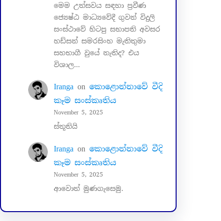
මෙම උත්සවය සඳහා ප්‍රවීණ
ජ්‍යෙෂ්ඨ මාධ්‍යවේදී ගුවන් විදුලි
සංස්ථාවේ හිටපු සභාපති අවසර
හඩ්සන් සමරසිංහ මැතිතුමා
සහභාගී වුයේ නැතිද? එය
විශාල…
Iranga
on
කොළොන්නාවේ වීදි
කෑම සංස්කෘතිය
November 5, 2025
ස්තූතියි
Iranga
on
කොළොන්නාවේ වීදි
කෑම සංස්කෘතිය
November 5, 2025
ආවොත් මුණගැසෙමු.