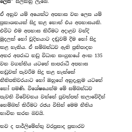
ලෙස”
සලකනු ලැබේ.
ඒ අනුව යම් අයෙක්ට අපහාස වන ලෙස යම්
ප්‍රකාශනයක් සිදු කළ හොත් එය අපහාසයකි.
එවිට එම අපහාස කිරීමට අදාළව වන්දි
මුදලක් හෝ චූදිතයාට දඬුවම් දීම හෝ සිදු
කළ හැකිය. ඒ සම්බන්ධව ඇති ප්‍රතිපාදන
අතර අපරාධ නඩු විධාන සංග්‍රහයේ අංක 135
වන වගන්තිය යටතේ සාපරාධී අපහාස
නඩුවක් පැවරීම සිදු කළ හැක්කේ
නීතිපතිවරයාට හෝ ඔහුගේ අනුදැනුම යටතේ
හෝ පමණි. විශේෂයෙන්ම මේ සම්බන්ධව
පැවති විවේචනය වන්නේ පුවත්පත් කලාවේදීන්
හෙම්බත් කිරීමට රජය විසින් මෙම නීතිය
භාවිත කරන බවයි.
තව ද පාර්ලිමේන්තු වරප්‍රසාද ප්‍රකාරව