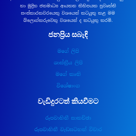
හා මුද්‍රිත ජනමාධ්‍ය ආයතන කිහිපයක ප්‍රවෘත්ති
සංස්කාරකවරයෙකු වශයෙන් කටයුතු කළ මම
බ්ලොග්කරුවෙකු වශයෙන් ද කටයුතු කරමි.
ජනප්‍රිය සබැඳි
මගේ ලිපි
ශාස්ත්‍රීය ලිපි
මගේ කෘති
විශේෂාංග
වැඩිදුරටත් කියවීමට
රූපවාහිනී සාකච්ඡා
රූපවාහිනී වැඩසටහන් විචාර