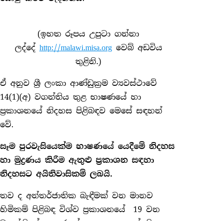
(ඉහත රූපය උපුටා ගන්නා
ලද්දේ
http://malawi.misa.org
වෙබ් අඩවිය
තුළිනි.)
ඒ අනුව ශ්‍රී ලංකා ආණ්ඩුක්‍රම ව්‍යවස්ථාවේ
14(1)(අ) වගන්තිය තුළ භාෂණයේ හා
ප්‍රකාශනයේ නිදහස පිළිබඳව මෙසේ සඳහන්
වේ.
සෑම පුරවැසියෙක්ම භාෂණයේ යෙදීමේ නිදහස
හා මුද්‍රණය කිරීම ඇතුළු ප්‍රකාශන සඳහා
නිදහසට අයිතිවාසිකම් ලබයි.
තව ද අන්තර්ජාතික බැඳීමක් වන මානව
හිමිකම් පිළිබඳ විශ්ව ප්‍රකාශනයේ 19 වන