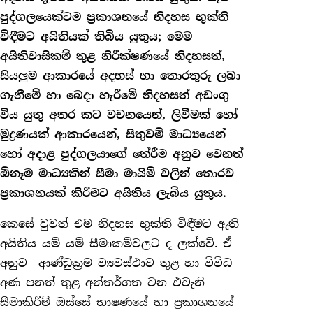
පුද්ගලයෙක්ටම ප්‍රකාශනයේ නිදහස භුක්ති
විඳීමට අයිතියක් තිබිය යුතුය; මෙම
අයිතිවාසිකම් තුළ නිරීක්ෂණයේ නිදහසත්,
සියලුම ආකාරයේ අදහස් හා තොරතුරු ලබා
ගැනීමේ හා බෙදා හැරීමේ නිදහසත් අඩංගු
විය යුතු අතර කට වචනයෙන්, ලිවීමක් හෝ
මුද්‍රණයක් ආකාරයෙන්, සිතුවම් මාධ්‍යයෙන්
හෝ අදාළ පුද්ගලයාගේ තේරීම අනුව වෙනත්
ඕනෑම මාධ්‍යකින් සීමා මායිම් වලින් තොරව
ප්‍රකාශනයක් කිරීමට අයිතිය ලැබිය යුතුය.
කෙසේ වුවත් එම නිදහස භුක්ති විඳීමට ඇති
අයිතිය යම් යම් සීමාකම්වලට ද ලක්වේ. ඒ
අනුව ආණ්ඩුක්‍රම ව්‍යවස්ථාව තුළ හා විවිධ
අණ පනත් තුළ අන්තර්ගත වන එවැනි
සීමාකිරීම් ඔස්සේ භාෂණයේ හා ප්‍රකාශනයේ