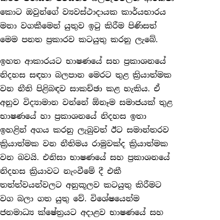
කොට ඔවුන්ගේ ව්‍යවස්ථාදායක කාර්යභාරය
මනා වගකීමෙන් යුතුව ඉටු කිරීම පිණිසත්
මෙම පනත ප්‍රකාරව කටයුතු කරනු ලැබේ.
ඉහත ආකාරයට භාෂණයේ සහ ප්‍රකාශනයේ
නිදහස සඳහා බලපාන මෙරට තුළ ක්‍රියාත්මක
වන නීති පිළිබඳව සාකච්ඡා කළ හැකිය. ඒ
අනුව විද්‍යාමාන වන්නේ ඕනෑම සමාජයක් තුළ
භාෂණයේ හා ප්‍රකාශනයේ නිදහස ඉතා
ඉහළින් අගය කරනු ලැබුවත් ඊට සමාන්තරව
ක්‍රියාත්මක වන නීතිමය රාමුවක්ද ක්‍රියාත්මක
වන බවයි. එනිසා භාෂණයේ සහ ප්‍රකාශනයේ
නිදහස ක්‍රියාවට නැංවීමේ දී එකී
තත්ත්වයන්වලට අනුකූලව කටයුතු කිරීමට
වග බලා ගත යුතු වේ. විශේෂයෙන්ම
ජනමාධ්‍ය ක්ෂේත්‍රයට අදාළව භාෂණයේ සහ