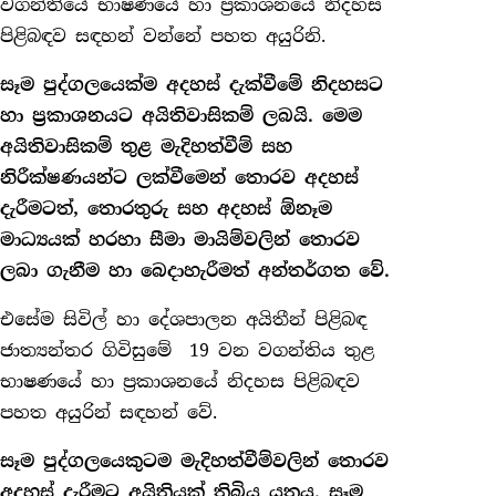
වගන්තියේ භාෂණයේ හා ප්‍රකාශනයේ නිදහස
පිළිබඳව සඳහන් වන්නේ පහත අයුරිනි.
සෑම පුද්ගලයෙක්ම අදහස් දැක්වීමේ නිදහසට
හා ප්‍රකාශනයට අයිතිවාසිකම් ලබයි. මෙම
අයිතිවාසිකම් තුළ මැදිහත්වීම් සහ
නිරීක්ෂණයන්ට ලක්වීමෙන් තොරව අදහස්
දැරීමටත්, තොරතුරු සහ අදහස් ඕනෑම
මාධ්‍යයක් හරහා සීමා මායිම්වලින් තොරව
ලබා ගැනීම හා බෙදාහැරීමත් අන්තර්ගත වේ.
එසේම සිවිල් හා දේශපාලන අයිතීන් පිළිබඳ
ජාත්‍යන්තර ගිවිසුමේ 19 වන වගන්තිය තුළ
භාෂණයේ හා ප්‍රකාශනයේ නිදහස පිළිබඳව
පහත අයුරින් සඳහන් වේ.
සෑම පුද්ගලයෙකුටම මැදිහත්වීම්වලින් තොරව
අදහස් දැරීමට අයිතියක් තිබිය යුතුය. සෑම