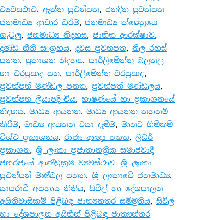
ව්‍යවස්ථාව
, 
ඇත්ත පුවත්පත
, 
ජනදින පුවත්පත
, 
ජනමාධ්‍ය ආචාර ධර්ම
, 
ජනමාධ්‍ය ක්ෂේත්‍රයේ
ගැටලු
, 
ජනමාධ්‍ය නිදහස
, 
ජාතික ආරක්ෂාව
, 
දණ්ඩ නීති සංග්‍රහය
, 
දවස පුවත්පත
, 
නිල රහස්
පනත
, 
ප්‍රකාශන නිදහස
, 
පාර්ලිමේන්තු බලතල
හා වරප්‍රසාද පන
, 
පාර්ලිමේන්තු වරප්‍රසාද
, 
පුවත්පත් මණ්ඩල පනත
, 
පුවත්පත් මණ්ඩලය
, 
පුවත්පත් ලියාපදිංචිය
, 
භාෂණයේ හා ප්‍රකාශනයේ
නිදහස
, 
මාධ්‍ය ආයතන
, 
මාධ්‍ය ආයතන තහනම්
කිරීම
, 
මාධ්‍ය ආයතන වසා දැමීම
, 
මානව හිමිකම්
විශ්ව ප්‍රකාශනය
, 
රාජ්‍ය ආඥා පනත
, 
ලීඩර්
ප්‍රකාශන
, 
ශ්‍රී ලංකා ප්‍රජාතාන්ත්‍රික සමාජවාදී
ජනරජයේ ආණ්ඩුක්‍රම ව්‍යවස්ථාව
, 
ශ්‍රී ලංකා
පුවත්පත් මණ්ඩල පනත
, 
ශ්‍රී ලංකාවේ ජනමාධ්‍ය
, 
සාපරාධී අපහාස නීතිය
, 
සිවිල් හා දේශපාලන
අයිතිවාසිකම් පිළිබඳ ජාත්‍යන්තර සම්මුතිය
, 
සිවිල්
හා දේශපාලන අයිතීන් පිළිබඳ ජාත්‍යන්තර