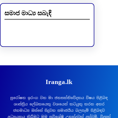
සමාජ මාධ්‍ය සබැඳි
Facebook
LinkedIn
Iranga.lk
සුරෝෂන ඉරංග වන මා ජනසන්නිවේදනය විෂය පිළිබඳ
ශාස්ත්‍රීය ලේඛකයෙකු වශයෙන් කටයුතු කරන අතර
ජනමාධ්‍ය ඔස්සේ සිදුවන සමාජයීය බලපෑම් පිළිබඳව
අධ්‍යයනය කිරීමට මම සුවිශේෂී උනන්දුවක් දක්වමි. විද්‍යුත්