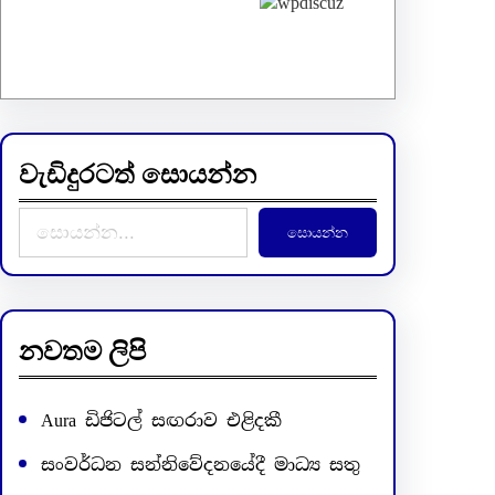
වැඩිදුරටත් සොයන්න
S
සොයන්න
e
a
r
c
නවතම ලිපි
h
Aura ඩිජිටල් සඟරාව එළිදකී
සංවර්ධන සන්නිවේදනයේදී මාධ්‍ය සතු