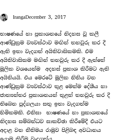
Iranga
December 3, 2017
භාෂණයේ හා ප්‍රකාශනයේ නිදහස වූ කලී
ආණ්ඩුක්‍රම ව්‍යවස්ථාව මඟින් තහවුරු කර දී
ඇති ඉතා වැදගත් අයිතිවාසිකමකි. එම
අයිතිවාසිකම මඟින් තහවුරු කර දී ඇත්තේ
මූලික වශයෙන්ම අදහස් ප්‍රකාශ කිරීමට ඇති
අයිතියයි. එය මෙරටේ මූලික නිතිය වන
ආණ්ඩුක්‍රම ව්‍යවස්ථාව තුළ මෙන්ම දේශීය හා
ජාත්‍යන්තර ප්‍රකාශනයන් තුළත් තහවුරු කර දී
තිබෙන පුද්ගලයා සතු ඉතා වැදගත්ම
හිමිකමකි. එනිසා භාෂණයේ හා ප්‍රකාශනයේ
නිදහස සම්බන්ධව සාකච්ඡා කිරීමේදී එයට
අදාළ වන නීතිමය රාමුව පිළිබඳ අවධානය
යොමු කිරීම වැදගත්ය.