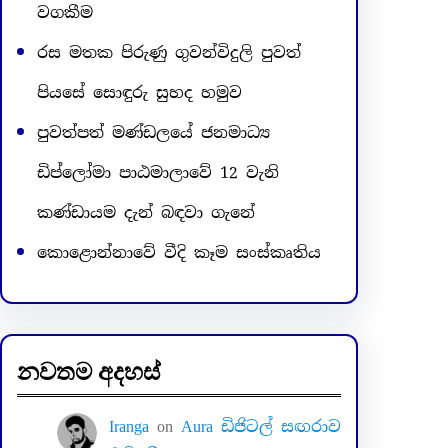
වගකීම
රස මතක පිරුණු ගුවන්විදුලි පුවත්
පියසේ සොඳුරු සුහද හමුව
පුවත්පත් මණ්ඩලයේ ජනමාධ්‍ය
ඩිප්ලෝමා පාඨමාලාවේ 12 වැනි
කණ්ඩායම දැන් බඳවා ගැනේ
කොළොන්නාවේ වීදි කෑම සංස්කෘතිය
නවතම අදහස්
Iranga
on
Aura ඩිජිටල් සඟරාව