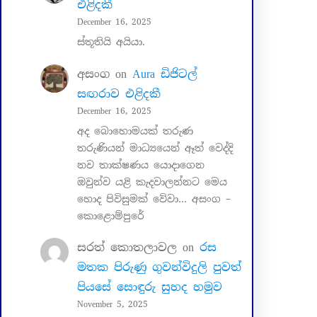
එළිදකී
December 16, 2025
ස්තූතියි අයියා.
අසංග
on
Aura ඩිජිටල්
සඟරාව එළිදකී
December 16, 2025
අද බොහොමයක් තරුණ
තරුණියන් මාධ්‍යයෙන් ඈත් වෙද්දි
නව තාක්ෂණය යොදාගෙන
ඔවුන්ව යළි කැදවාලන්නට මෙය
හොද පිවිසුමක් වේවා… අසංග –
කොළොම්පුරේ
සරත් කොතලාවල
on
රස
මතක පිරුණු ගුවන්විදුලි පුවත්
පියසේ සොඳුරු සුහද හමුව
November 5, 2025