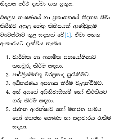
නිදහස අර්ථ දක්වා ගත යුතුය.
එලෙස භාෂණයේ හා ප්‍රකාශනයේ නිදහස සීමා
කිරීමට අදාළ හේතු කිහිපයක් ආණ්ඩුක්‍රම
ව්‍යවස්ථාව තුළ සඳහන් වේ
[1]
. ඒවා පහත
ආකාරයට දැක්විය හැකිය.
වාර්ගික හා ආගමික සහයෝගීතාව
තහවුරු කිරීම සඳහා.
පාර්ලිමේන්තු වරප්‍රසාද සුරැකීමට.
අධිකරණය අපහාස කිරීම වැළක්වීමට.
අන් අයගේ අයිතිවාසිකම් හෝ කීර්තියට
ගරු කිරීම සඳහා.
ජාතික ආරක්ෂාව හෝ මහජන සාමය
හෝ මහජන සෞඛ්‍ය හා සදාචාරය රැකීම
සඳහා.