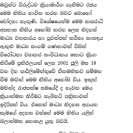
ඔවුන්ට විරුද්ධව ක්‍රියාමාර්ග ගැනීමට රජය
මෙම නිතිය භාවිත කරන බවට බොහෝ
චෝදනා නැඟුණි. විශේෂයෙන්ම මෙම සාපරාධී
අපහාස නීතිය අහෝසි කරන ලෙස නිදහස්
මාධ්‍ය ව්‍යාපාරය හා පුවත්පත් කර්තෘ සංසඳය
ඇතුළු මාධ්‍ය සංගම් ගණනාවක් විසින්
විරෝධතා ව්‍යාපාර සංවිධානය කොට ක්‍රියා
කිරීමේ ප්‍රතිඵලයක් ලෙස 2002 ජූලි මස 18
වන දින පාර්ලිමේන්තුවේ ඒකමතිකව සම්මත
වීම මඟින් මෙම නීතිය අහෝසි විය. ඉකුත්
මහින්ද රාජපක්ෂ සමයේදී ද නැවත මෙය
ක්‍රියාත්මක කිරීමට කැබිනට් පත්‍රිකාවක්
ඉදිරිපත් විය. එහෙත් මාධ්‍ය නිදහස අගයන
සැමගේ අදහස වන්නේ මෙම නිතිය යළිත්
බලාත්මක නොකළ යුතු බවයි.