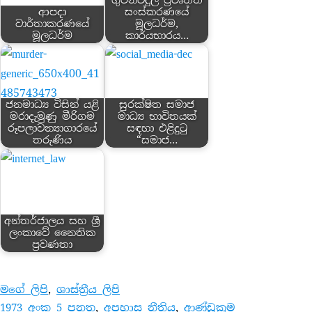
ගුවන්විදුලි ප්‍රවෘත්ති
ආපදා
සංස්කරණයේ
වාර්තාකරණයේ
මූලධර්ම,
මූලධර්ම
කාර්යභාරය…
ජනමාධ්‍ය විසින් යළි
සුරක්ෂිත සමාජ
මරාදැමුණු මීරිගම
මාධ්‍ය භාවිතයක්
රූපලාවන්‍යාගාරයේ
සඳහා එළිදුටු
තරුණිය
“සමාජ…
අන්තර්ජාලය සහ ශ්‍රී
ලංකාවේ නෛතික
ප්‍රවණතා
මගේ ලිපි
, 
ශාස්ත්‍රීය ලිපි
1973 අංක 5 පනත
, 
අපහාස නීතිය
, 
ආණ්ඩුක්‍රම