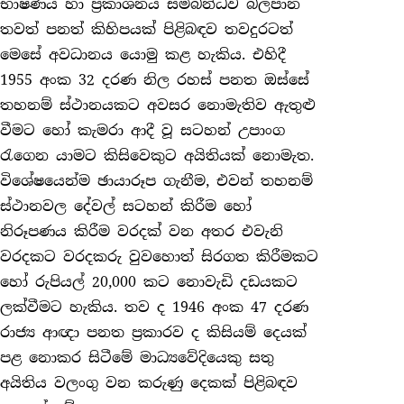
භාෂණය හා ප්‍රකාශනය සම්බන්ධව බලපාන
තවත් පනත් කිහිපයක් පිළිබඳව තවදුරටත්
මෙසේ අවධානය යොමු කළ හැකිය. එහිදී
1955 අංක 32 දරණ නිල රහස් පනත ඔස්සේ
තහනම් ස්ථානයකට අවසර නොමැතිව ඇතුළු
වීමට හෝ කැමරා ආදී වූ සටහන් උපාංග
රැගෙන යාමට කිසිවෙකුට අයිතියක් නොමැත.
විශේෂයෙන්ම ඡායාරූප ගැනීම, එවන් තහනම්
ස්ථානවල දේවල් සටහන් කිරීම හෝ
නිරූපණය කිරීම වරදක් වන අතර එවැනි
වරදකට වරදකරු වුවහොත් සිරගත කිරීමකට
හෝ රුපියල් 20,000 කට නොවැඩි දඩයකට
ලක්වීමට හැකිය. තව ද 1946 අංක 47 දරණ
රාජ්‍ය ආඥා පනත ප්‍රකාරව ද කිසියම් දෙයක්
පළ නොකර සිටීමේ මාධ්‍යවේදියෙකු සතු
අයිතිය වලංගු වන කරුණු දෙකක් පිළිබඳව