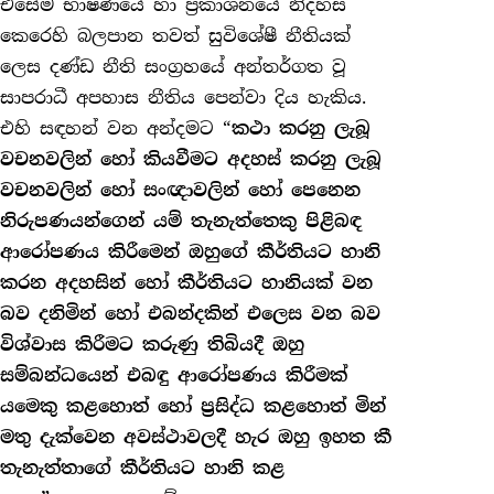
එසේම භාෂණයේ හා ප්‍රකාශනයේ නිදහස
කෙරෙහි බලපාන තවත් සුවිශේෂී නීතියක්
ලෙස දණ්ඩ නීති සංග්‍රහයේ අන්තර්ගත වූ
සාපරාධී අපහාස නීතිය පෙන්වා දිය හැකිය.
එහි සඳහන් වන අන්දමට “
කථා කරනු ලැබූ
වචනවලින් හෝ කියවීමට අදහස් කරනු ලැබූ
වචනවලින් හෝ සංඥාවලින් හෝ පෙනෙන
නිරුපණයන්ගෙන් යම් තැනැත්තෙකු පිළිබඳ
ආරෝපණය කිරීමෙන් ඔහුගේ කීර්තියට හානි
කරන අදහසින් හෝ කීර්තියට හානියක් වන
බව දනිමින් හෝ එබන්දකින් එලෙස වන බව
විශ්වාස කිරීමට කරුණු තිබියදී ඔහු
සම්බන්ධයෙන් එබඳු ආරෝපණය කිරීමක්
යමෙකු කළහොත් හෝ ප්‍රසිද්ධ කළහොත් මින්
මතු දැක්වෙන අවස්ථාවලදී හැර ඔහු ඉහත කී
තැනැත්තාගේ කීර්තියට හානි කළ