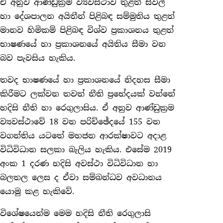
ඒ අනුව ආණ්ඩුක්‍රම ව්‍යවස්ථාව තුළත් සිවිල්
හා දේශපාලන අයිතීන් පිළිබඳ සම්මුතිය තුළත්
මානව හිමිකම් පිළිබඳ විශ්ව ප්‍රකාශනය තුළත්
භාෂණයේ හා ප්‍රකාශනයේ අයිතිය සීමා වන
බව පැවසිය හැකිය.
තවද භාෂණයේ හා ප්‍රකාශනයේ නිදහස සීමා
කිරීමට ලක්වන තවත් නීති ප්‍රභේදයක් වන්නේ
හදිසි නීති හා රෙගුලාසිය. ඒ අනුව ආණ්ඩුක්‍රම
ව්‍යවස්ථාවේ 18 වන පරිච්ඡේදයේ 155 වන
වගන්තිය යටතේ මහජන ආරක්ෂාවට අදාළ
විධිවිධාන සලකා බැලිය හැකිය. එසේම 2019
අංක 1 දරණ හදිසි අවස්ථා විධිවිධාන හා
බලතල ලෙස ද ඒවා සම්බන්ධව අවධානය
යොමු කළ හැකිවේ.
විශේෂයෙන්ම මෙම හදිසි නීති රෙගුලාසි