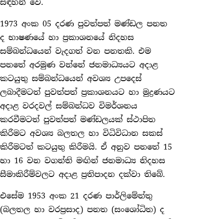
සඳහන් වේ.
1973 අංක 05 දරණ පුවත්පත් මණ්ඩල පනත
ද භාෂණයේ හා ප්‍රකාශනයේ නිදහස
සම්බන්ධයෙන් වැදගත් වන පනතකි. එම
පනතේ අරමුණ වන්නේ ජනමාධ්‍යයට අදාළ
කටයුතු සම්බන්ධයෙන් අවශ්‍ය උපදෙස්
ලබාදීමටත් පුවත්පත් ප්‍රකාශනයට හා මුද්‍රණයට
අදාළ වරදවල් සම්බන්ධව විමර්ශනය
කරවීමටත් පුවත්පත් මණ්ඩලයක් ස්ථාපිත
කිරීමට අවශ්‍ය බලතල හා විධිවිධාන සකස්
කිරීමටත් කටයුතු කිරීමයි. ඒ අනුව පනතේ 15
හා 16 වන වගන්ති මඟින් ජනමාධ්‍ය නිදහස
සීමාකිරීම්වලට අදාළ ප්‍රතිපාදන දක්වා තිබේ.
එසේම 1953 අංක 21 දරණ පාර්ලිමේන්තු
(බලතල හා වරප්‍රසාද) පනත (සංශෝධිත) ද