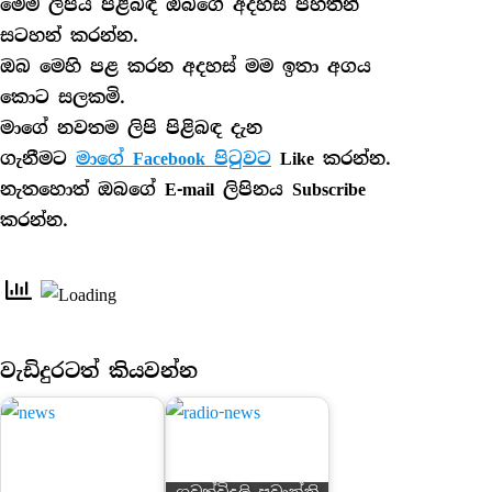
මෙම ලිපිය පිළිබඳ ඔබගේ අදහස් පහතින්
සටහන් කරන්න.
ඔබ මෙහි පළ කරන අදහස් මම ඉතා අගය
කොට සලකමි.
මාගේ නවතම ලිපි පිළිබඳ දැන
ගැනීමට
මාගේ Facebook පිටුවට
Like කරන්න.
නැතහොත් ඔබගේ E-mail ලිපිනය Subscribe
කරන්න.
වැඩිදුරටත් කියවන්න