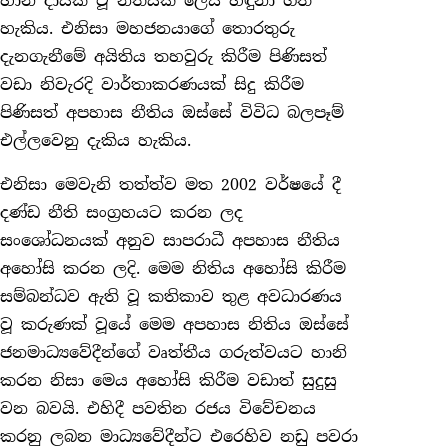
හානි දායක වූ නීතියක් ලෙස හඳුනා ගත
හැකිය. එනිසා මහජනයාගේ තොරතුරු
දැනගැනීමේ අයිතිය තහවුරු කිරීම පිණිසත්
වඩා නිවැරදි වාර්තාකරණයක් සිදු කිරීම
පිණිසත් අපහාස නීතිය ඔස්සේ විවිධ බලපෑම්
එල්ලවෙනු දැකිය හැකිය.
එනිසා මෙවැනි තත්ත්ව මත 2002 වර්ෂයේ දී
දණ්ඩ නීති සංග්‍රහයට කරන ලද
සංශෝධනයක් අනුව සාපරාධී අපහාස නීතිය
අහෝසි කරන ලදි. මෙම නිතිය අහෝසි කිරීම
සම්බන්ධව ඇති වූ කතිකාව තුළ අවධාරණය
වූ කරුණක් වූයේ මෙම අපහාස නිතිය ඔස්සේ
ජනමාධ්‍යවේදීන්ගේ වෘත්තීය ගරුත්වයට හානි
කරන නිසා මෙය අහෝසි කිරීම වඩාත් සුදුසු
වන බවයි. එහිදී පවතින රජය විවේචනය
කරනු ලබන මාධ්‍යවේදීන්ට එරෙහිව නඩු පවරා