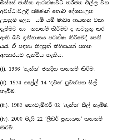
ඔස්සේ ජාතික ආරක්ෂාවට තර්ජන එල්ල වන
අවස්ථාවලදී පමණක් නොව දේශපාලන
උපක්‍රම ලෙස යම් යම් මාධ්‍ය ආයතන වසා
දැමීමට හා තහනම් කිරීමට ද කටයුතු කර
ඇති බව ඉතිහාසය පරික්ෂා කිරීමේදී පෙනී
යයි. ඒ සඳහා නිදසුන් කිහිපයක් පහත
ආකාරයට දැක්විය හැකිය.
(i). 1966 ‘ඇත්ත’ ජනදින තහනම් කිරීම.
(ii). 1974 අප්‍රේල් 14 ‘දවස’ පුවත්පත සීල්
තැබීම.
(iii). 1982 නොවැම්බර් 02 ‘ඇත්ත’ සීල් තැබීම.
(iv). 2000 මැයි 22 ‘ලීඩර් ප්‍රකාශන’ තහනම්
කිරීම.