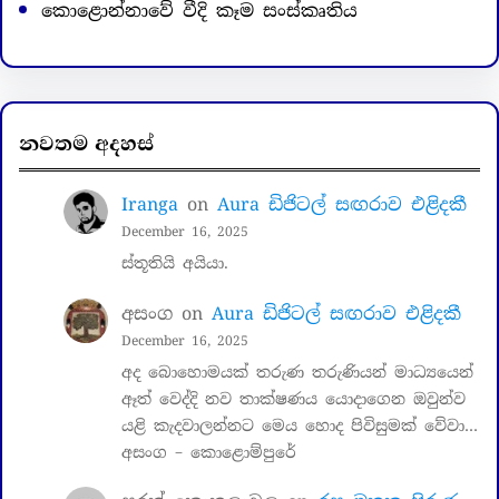
කොළොන්නාවේ වීදි කෑම සංස්කෘතිය
නවතම අදහස්
Iranga
on
Aura ඩිජිටල් සඟරාව එළිදකී
December 16, 2025
ස්තූතියි අයියා.
අසංග
on
Aura ඩිජිටල් සඟරාව එළිදකී
December 16, 2025
අද බොහොමයක් තරුණ තරුණියන් මාධ්‍යයෙන්
ඈත් වෙද්දි නව තාක්ෂණය යොදාගෙන ඔවුන්ව
යළි කැදවාලන්නට මෙය හොද පිවිසුමක් වේවා…
අසංග – කොළොම්පුරේ