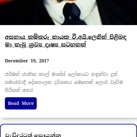
අසහාය කම්කරු නායක වී.අයි.ලෙනින් පිළිබඳ
මා තැබූ ශ්‍රව්‍ය දෘෂ්‍ය සටහනක්
December 19, 2017
ජර්මන් ජාතික කාල් මාක්ස් ලෝකයට හඳුන්වා දුන්
සමාජවාදී දේශපාලන දර්ශනය මෙතෙක් ලොව වැඩිම
පිරිසක් අතර
Read More
වැඩිදුරටත් සොයන්න