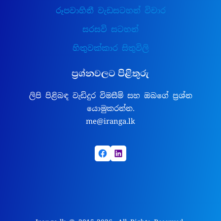
රූපවාහිනී වැඩසටහන් විචාර
සරසවි සටහන්
හිතුවක්කාර සිතුවිලි
ප්‍රශ්නවලට පිළිතුරු
ලිපි පිළිබඳ වැඩිදුර විමසීම් සහ ඔබගේ ප්‍රශ්න
යොමුකරන්න.
me@iranga.lk
Facebook
LinkedIn