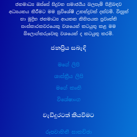
ජනමාධ්‍ය ඔස්සේ සිදුවන සමාජයීය බලපෑම් පිළිබඳව
අධ්‍යයනය කිරීමට මම සුවිශේෂී උනන්දුවක් දක්වමි. විද්‍යුත්
හා මුද්‍රිත ජනමාධ්‍ය ආයතන කිහිපයක ප්‍රවෘත්ති
සංස්කාරකවරයෙකු වශයෙන් කටයුතු කළ මම
බ්ලොග්කරුවෙකු වශයෙන් ද කටයුතු කරමි.
ජනප්‍රිය සබැඳි
මගේ ලිපි
ශාස්ත්‍රීය ලිපි
මගේ කෘති
විශේෂාංග
වැඩිදුරටත් කියවීමට
රූපවාහිනී සාකච්ඡා