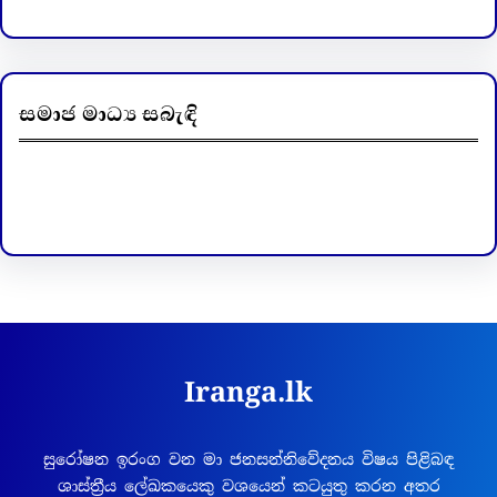
සමාජ මාධ්‍ය සබැඳි
Facebook
LinkedIn
Iranga.lk
සුරෝෂන ඉරංග වන මා ජනසන්නිවේදනය විෂය පිළිබඳ
ශාස්ත්‍රීය ලේඛකයෙකු වශයෙන් කටයුතු කරන අතර