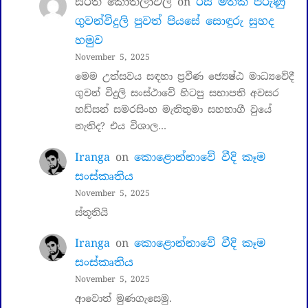
සරත් කොතලාවල
on
රස මතක පිරුණු
ගුවන්විදුලි පුවත් පියසේ සොඳුරු සුහද
හමුව
November 5, 2025
මෙම උත්සවය සඳහා ප්‍රවීණ ජ්‍යෙෂ්ඨ මාධ්‍යවේදී
ගුවන් විදුලි සංස්ථාවේ හිටපු සභාපති අවසර
හඩ්සන් සමරසිංහ මැතිතුමා සහභාගී වුයේ
නැතිද? එය විශාල…
Iranga
on
කොළොන්නාවේ වීදි කෑම
සංස්කෘතිය
November 5, 2025
ස්තූතියි
Iranga
on
කොළොන්නාවේ වීදි කෑම
සංස්කෘතිය
November 5, 2025
ආවොත් මුණගැසෙමු.