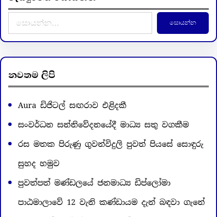
S
සොයන්න
e
a
r
c
නවතම ලිපි
h
Aura ඩිජිටල් සඟරාව එළිදකී
සංවර්ධන සන්නිවේදනයේදී මාධ්‍ය සතු වගකීම
රස මතක පිරුණු ගුවන්විදුලි පුවත් පියසේ සොඳුරු
සුහද හමුව
පුවත්පත් මණ්ඩලයේ ජනමාධ්‍ය ඩිප්ලෝමා
පාඨමාලාවේ 12 වැනි කණ්ඩායම දැන් බඳවා ගැනේ