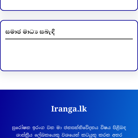
සමාජ මාධ්‍ය සබැඳි
Facebook
LinkedIn
Iranga.lk
සුරෝෂන ඉරංග වන මා ජනසන්නිවේදනය විෂය පිළිබඳ
ශාස්ත්‍රීය ලේඛකයෙකු වශයෙන් කටයුතු කරන අතර