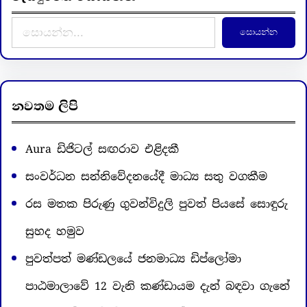
S
සොයන්න
e
a
r
c
නවතම ලිපි
h
Aura ඩිජිටල් සඟරාව එළිදකී
සංවර්ධන සන්නිවේදනයේදී මාධ්‍ය සතු වගකීම
රස මතක පිරුණු ගුවන්විදුලි පුවත් පියසේ සොඳුරු
සුහද හමුව
පුවත්පත් මණ්ඩලයේ ජනමාධ්‍ය ඩිප්ලෝමා
පාඨමාලාවේ 12 වැනි කණ්ඩායම දැන් බඳවා ගැනේ