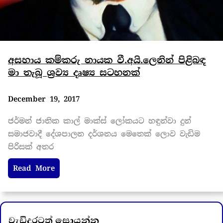
අසහාය කම්කරු නායක වී.අයි.ලෙනින් පිළිබඳ
මා තැබූ ශ්‍රව්‍ය දෘෂ්‍ය සටහනක්
December 19, 2017
ජර්මන් ජාතික කාල් මාක්ස් ලෝකයට හඳුන්වා දුන්
සමාජවාදී දේශපාලන දර්ශනය මෙතෙක් ලොව වැඩිම
පිරිසක් අතර
Read More
වැඩිදුරටත් සොයන්න