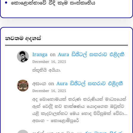
කොළොන්නාවේ වීදි කෑම සංස්කෘතිය
නවතම අදහස්
Iranga
on
Aura ඩිජිටල් සඟරාව එළිදකී
December 16, 2025
ස්තූතියි අයියා.
අසංග
on
Aura ඩිජිටල් සඟරාව එළිදකී
December 16, 2025
අද බොහොමයක් තරුණ තරුණියන් මාධ්‍යයෙන්
ඈත් වෙද්දි නව තාක්ෂණය යොදාගෙන ඔවුන්ව
යළි කැදවාලන්නට මෙය හොද පිවිසුමක් වේවා…
අසංග – කොළොම්පුරේ