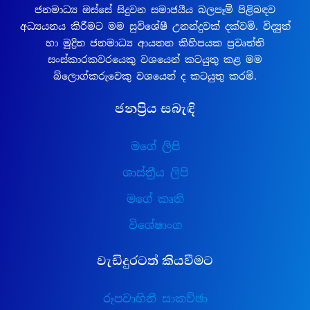
ජනමාධ්‍ය ඔස්සේ සිදුවන සමාජයීය බලපෑම් පිළිබඳව
අධ්‍යයනය කිරීමට මම සුවිශේෂී උනන්දුවක් දක්වමි. විද්‍යුත්
හා මුද්‍රිත ජනමාධ්‍ය ආයතන කිහිපයක ප්‍රවෘත්ති
සංස්කාරකවරයෙකු වශයෙන් කටයුතු කළ මම
බ්ලොග්කරුවෙකු වශයෙන් ද කටයුතු කරමි.
ජනප්‍රිය සබැඳි
මගේ ලිපි
ශාස්ත්‍රීය ලිපි
මගේ කෘති
විශේෂාංග
වැඩිදුරටත් කියවීමට
රූපවාහිනී සාකච්ඡා