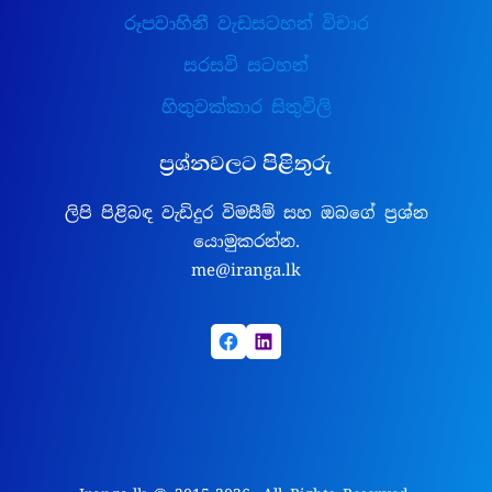
රූපවාහිනී වැඩසටහන් විචාර
සරසවි සටහන්
හිතුවක්කාර සිතුවිලි
ප්‍රශ්නවලට පිළිතුරු
ලිපි පිළිබඳ වැඩිදුර විමසීම් සහ ඔබගේ ප්‍රශ්න
යොමුකරන්න.
me@iranga.lk
Facebook
LinkedIn