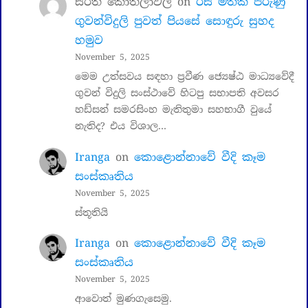
සරත් කොතලාවල
on
රස මතක පිරුණු
ගුවන්විදුලි පුවත් පියසේ සොඳුරු සුහද
හමුව
November 5, 2025
මෙම උත්සවය සඳහා ප්‍රවීණ ජ්‍යෙෂ්ඨ මාධ්‍යවේදී
ගුවන් විදුලි සංස්ථාවේ හිටපු සභාපති අවසර
හඩ්සන් සමරසිංහ මැතිතුමා සහභාගී වුයේ
නැතිද? එය විශාල…
Iranga
on
කොළොන්නාවේ වීදි කෑම
සංස්කෘතිය
November 5, 2025
ස්තූතියි
Iranga
on
කොළොන්නාවේ වීදි කෑම
සංස්කෘතිය
November 5, 2025
ආවොත් මුණගැසෙමු.