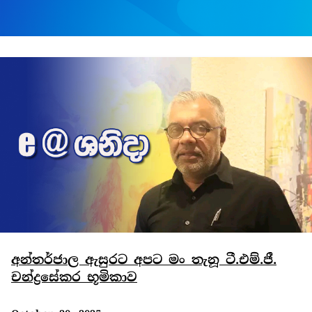
අන්තර්ජාල ඇසුරට අපට මං තැනූ ටී.එම්.ජී.
චන්ද්‍රසේකර භූමිකාව