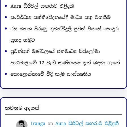
Aura ඩිජිටල් සඟරාව එළිදකී
සංවර්ධන සන්නිවේදනයේදී මාධ්‍ය සතු වගකීම
රස මතක පිරුණු ගුවන්විදුලි පුවත් පියසේ සොඳුරු
සුහද හමුව
පුවත්පත් මණ්ඩලයේ ජනමාධ්‍ය ඩිප්ලෝමා
පාඨමාලාවේ 12 වැනි කණ්ඩායම දැන් බඳවා ගැනේ
කොළොන්නාවේ වීදි කෑම සංස්කෘතිය
නවතම අදහස්
Iranga
on
Aura ඩිජිටල් සඟරාව එළිදකී