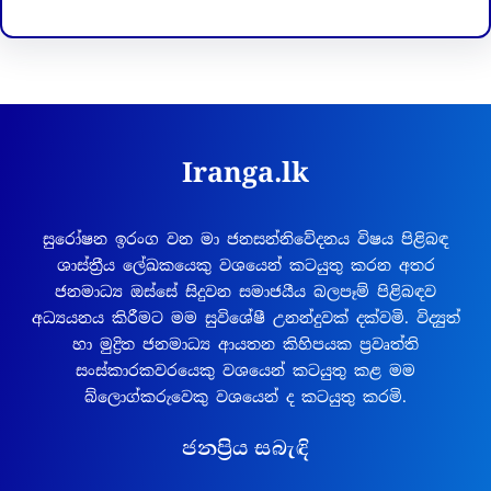
Iranga.lk
සුරෝෂන ඉරංග වන මා ජනසන්නිවේදනය විෂය පිළිබඳ
ශාස්ත්‍රීය ලේඛකයෙකු වශයෙන් කටයුතු කරන අතර
ජනමාධ්‍ය ඔස්සේ සිදුවන සමාජයීය බලපෑම් පිළිබඳව
අධ්‍යයනය කිරීමට මම සුවිශේෂී උනන්දුවක් දක්වමි. විද්‍යුත්
හා මුද්‍රිත ජනමාධ්‍ය ආයතන කිහිපයක ප්‍රවෘත්ති
සංස්කාරකවරයෙකු වශයෙන් කටයුතු කළ මම
බ්ලොග්කරුවෙකු වශයෙන් ද කටයුතු කරමි.
ජනප්‍රිය සබැඳි