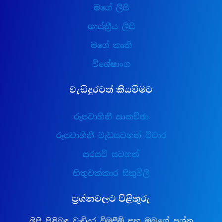
මගේ ලිපි
ශාස්ත්‍රීය ලිපි
මගේ කෘති
විශේෂාංග
වැඩිදුරටත් කියවීමට
රූපවාහිනී සාකච්ඡා
රූපවාහිනී වැඩසටහන් විචාර
සරසවි සටහන්
හිතුවක්කාර සිතුවිලි
ප්‍රශ්නවලට පිළිතුරු
ලිපි පිළිබඳ වැඩිදුර විමසීම් සහ ඔබගේ ප්‍රශ්න