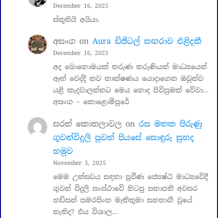
December 16, 2025
ස්තූතියි අයියා.
අසංග
on
Aura ඩිජිටල් සඟරාව එළිදකී
December 16, 2025
අද බොහොමයක් තරුණ තරුණියන් මාධ්‍යයෙන්
ඈත් වෙද්දි නව තාක්ෂණය යොදාගෙන ඔවුන්ව
යළි කැදවාලන්නට මෙය හොද පිවිසුමක් වේවා…
අසංග – කොළොම්පුරේ
සරත් කොතලාවල
on
රස මතක පිරුණු
ගුවන්විදුලි පුවත් පියසේ සොඳුරු සුහද
හමුව
November 5, 2025
මෙම උත්සවය සඳහා ප්‍රවීණ ජ්‍යෙෂ්ඨ මාධ්‍යවේදී
ගුවන් විදුලි සංස්ථාවේ හිටපු සභාපති අවසර
හඩ්සන් සමරසිංහ මැතිතුමා සහභාගී වුයේ
නැතිද? එය විශාල…