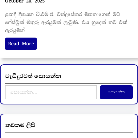
October 20, 2025
ළඟදී දිනයක ටී.එම්.ජී. චන්ද්‍රසේකර මහතාගෙන් මට
ෆේස්බුක් මිතුරු ඇරයුමක් ලැබුණි. එය හුදෙක් තව එක්
ඇරයුමක්
Read More
වැඩිදුරටත් සොයන්න
S
සොයන්න
e
a
r
c
නවතම ලිපි
h