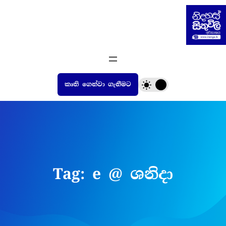
Skip
to
content
කෘති ගෙන්වා ගැනීමට
Tag:
e @ ශනිදා