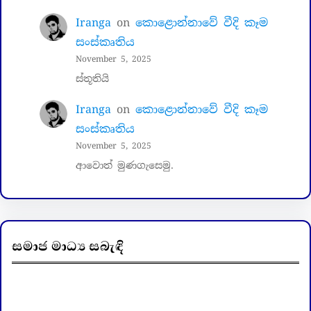
Iranga
on
කොළොන්නාවේ වීදි කෑම
සංස්කෘතිය
November 5, 2025
ස්තූතියි
Iranga
on
කොළොන්නාවේ වීදි කෑම
සංස්කෘතිය
November 5, 2025
ආවොත් මුණගැසෙමු.
සමාජ මාධ්‍ය සබැඳි
Facebook
LinkedIn