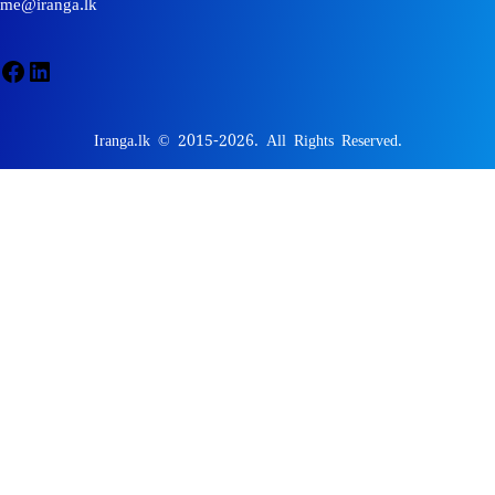
me@iranga.lk
Facebook
LinkedIn
Iranga.lk © 2015-2026. All Rights Reserved.