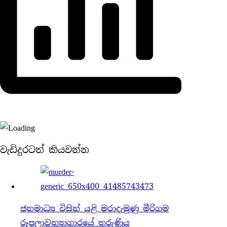
වැඩිදුරටත් කියවන්න
ජනමාධ්‍ය විසින් යළි මරාදැමුණු මීරිගම
රූපලාවන්‍යාගාරයේ තරුණිය