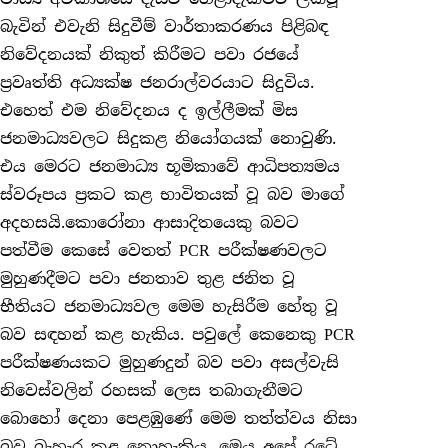
බැවින් එවැනි සිදුවීම් වාර්තාකරණය පිළිබඳ
නිවේදනයක් නිකුත් කිරීමට පවා රජයේ
ප්‍රවෘත්ති අධ්‍යක්ෂ ජනරාල්වරයාට සිදුවිය.
එහෙත් එම නිවේදනය ද ඉල්ලීමක් මිස
ජනමාධ්‍යවලට සිදුකළ නියෝගයක් නොවුණි.
එය මෙරට ජනමාධ්‍ය භූමිකාවේ ආධිපත්‍යමය
ස්වරූපය ප්‍රකට කළ භාවිතයක් වූ බව මාගේ
අදහසයි.කොරෝනා ආසාදිතයෙකු බවට
පත්වීම කෙසේ වෙතත් PCR පරීක්ෂණවලට
මුහුණදීමට පවා ජනතාව තුළ ජනිත වූ
භීතියට ජනමාධ්‍යවල මෙම හැසිරීම හේතු වූ
බව සඳහන් කළ හැකිය. පවුලේ කෙනෙකු PCR
පරීක්ෂණයකට මුහුණදුන් බව පවා අසල්වැසි
නිවෙස්වලින් රහසක් ලෙස තබාගැනීමට
බොහෝ දෙනා පෙළඹුණේ මෙම තත්ත්වය නිසා
බව බැහැර කළ නොහැකිය. මෙය අ⁣පේ රටේ