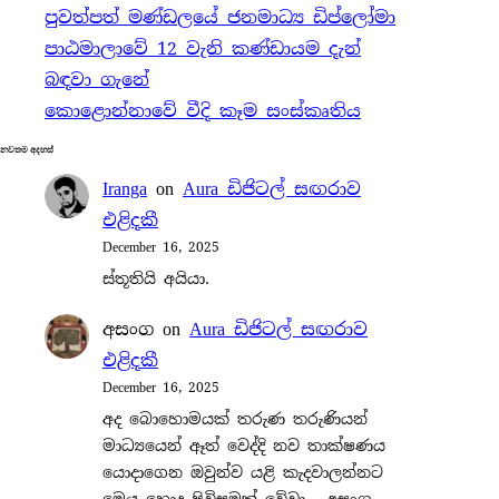
පුවත්පත් මණ්ඩලයේ ජනමාධ්‍ය ඩිප්ලෝමා
පාඨමාලාවේ 12 වැනි කණ්ඩායම දැන්
බඳවා ගැනේ
කොළොන්නාවේ වීදි කෑම සංස්කෘතිය
නවතම අදහස්
Iranga
on
Aura ඩිජිටල් සඟරාව
එළිදකී
December 16, 2025
ස්තූතියි අයියා.
අසංග
on
Aura ඩිජිටල් සඟරාව
එළිදකී
December 16, 2025
අද බොහොමයක් තරුණ තරුණියන්
මාධ්‍යයෙන් ඈත් වෙද්දි නව තාක්ෂණය
යොදාගෙන ඔවුන්ව යළි කැදවාලන්නට