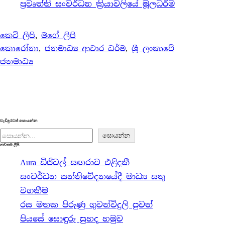
ප්‍රවෘත්ති සංවර්ධන ක්‍රියාවලියේ මූලධර්ම
කෙටි ලිපි
, 
මගේ ලිපි
⁣කොරෝනා
, 
ජනමාධ්‍ය ආචාර ධර්ම
, 
ශ්‍රී ලංකාවේ
ජනමාධ්‍ය
වැඩිදුරටත් සොයන්න
S
සොයන්න
නවතම ලිපි
e
Aura ඩිජිටල් සඟරාව එළිදකී
a
සංවර්ධන සන්නිවේදනයේදී මාධ්‍ය සතු
r
වගකීම
c
රස මතක පිරුණු ගුවන්විදුලි පුවත්
h
පියසේ සොඳුරු සුහද හමුව