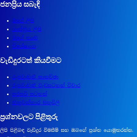
ජනප්‍රිය සබැඳි
මගේ ලිපි
ශාස්ත්‍රීය ලිපි
මගේ කෘති
විශේෂාංග
වැඩිදුරටත් කියවීමට
රූපවාහිනී සාකච්ඡා
රූපවාහිනී වැඩසටහන් විචාර
සරසවි සටහන්
හිතුවක්කාර සිතුවිලි
ප්‍රශ්නවලට පිළිතුරු
ලිපි පිළිබඳ වැඩිදුර විමසීම් සහ ඔබගේ ප්‍රශ්න යොමුකරන්න.