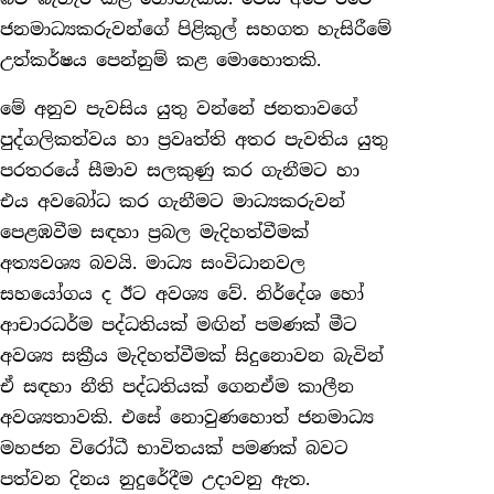
ජනමාධ්‍යකරුවන්ගේ පිළිකුල් සහගත හැසිරීමේ
උත්කර්ෂය පෙන්නුම් කළ මොහොතකි.
මේ අනුව පැවසිය යුතු වන්නේ ජනතාවගේ
පුද්ගලිකත්වය හා ප්‍රවෘත්ති අතර පැවතිය යුතු
පරතරයේ සීමාව සලකුණු කර ගැනීමට හා
එය අවබෝධ කර ගැනීමට මාධ්‍යකරුවන්
පෙළඹවීම සඳහා ප්‍රබල මැදිහත්වීමක්
අත්‍යවශ්‍ය බවයි. මාධ්‍ය සංවිධානවල
සහයෝගය ද ඊට අවශ්‍ය වේ. නිර්දේශ හෝ
ආචාරධර්ම පද්ධතියක් මඟින් පමණක් මීට
අවශ්‍ය සක්‍රීය මැදිහත්වීමක් සිදුනොවන බැවින්
ඒ සඳහා නීති පද්ධතියක් ගෙනඒම කාලීන
අවශ්‍යතාවකි. එසේ නොවුණහොත් ජනමාධ්‍ය
මහජන විරෝධී භාවිතයක් පමණක් බවට
පත්වන දිනය නුදුරේදීම උදාවනු ඇත.