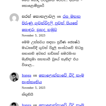
මෙය හොද පිවිසුමක් වේවා… අසංග –
කොළොම්පුරේ
සරත් කොතලාවල
on
රස මතක
පිරුණු ගුවන්විදුලි පුවත් පියසේ
සොඳුරු සුහද හමුව
November 5, 2025
මෙම උත්සවය සඳහා ප්‍රවීණ ජ්‍යෙෂ්ඨ
මාධ්‍යවේදී ගුවන් විදුලි සංස්ථාවේ හිටපු
සභාපති අවසර හඩ්සන් සමරසිංහ
මැතිතුමා සහභාගී වුයේ නැතිද? එය
විශාල…
Iranga
on
කොළොන්නාවේ වීදි කෑම
සංස්කෘතිය
November 5, 2025
ස්තූතියි
Iranga
on
කොළොන්නාවේ වීදි කෑම