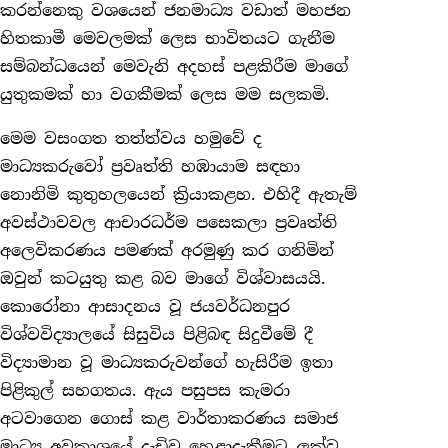
කරන්නෙකු වශයෙන් ජනමාධ්‍ය වඩාත් මහජන
හිතකාමී මෙවලමක් ලෙස භාවිතයට ගැනීම
සම්බන්ධයෙන් මෙවැනි අදහස් පළකිරීම මාගේ
යුතුකමක් හා වගකීමක් ලෙස මම සලකමි.
මෙම වසංගත තත්ත්වය හමුවේ ද
මාධ්‍යකරුවෝ ප්‍රවෘත්ති හඹායාම සඳහා
නොනිමි කුතුහලයෙන් ක්‍රියාකළහ. එහිදී ඇතැම්
අවස්ථාවවල ආචාරධර්ම පසෙකලා ප්‍රවෘත්ති
අලෙවිකරණය පමණක් අරමුණු කර ගනිමින්
ඔවුන් කටයුතු කළ බව මාගේ විශ්වාසයයි.
කොරෝනා ආසාදනය වූ ජයවර්ධනපුර
විශ්වවිද්‍යාලයේ සිසුවිය පිළිබඳ සිදුවීමේ දී
විද්‍යාමාන වූ මාධ්‍යකරුවන්ගේ හැසිරීම ඉතා
පිළිකුල් සහගතය. ඇය පසුපස කැමරා
අටවාගෙන ගොස් කළ වාර්තාකරණය සමාජ
මාධ්‍ය අවකාශයේ දැඩිව හෙළාදැකීමට ලක්වූ