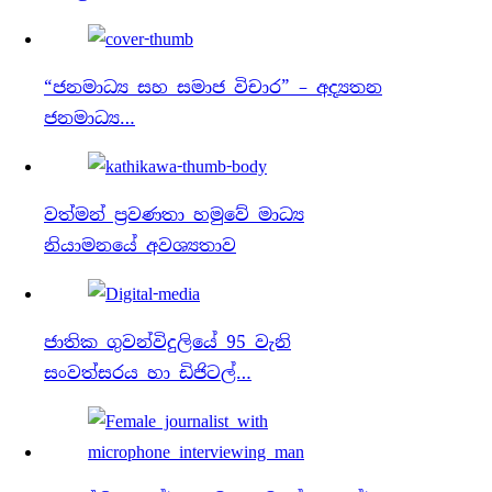
“ජනමාධ්‍ය සහ සමාජ විචාර” – අද්‍යතන
ජනමාධ්‍ය…
වත්මන් ප්‍රවණතා හමුවේ මාධ්‍ය
නියාමනයේ අවශ්‍යතාව
ජාතික ගුවන්විදුලියේ 95 වැනි
සංවත්සරය හා ඩිජිටල්…