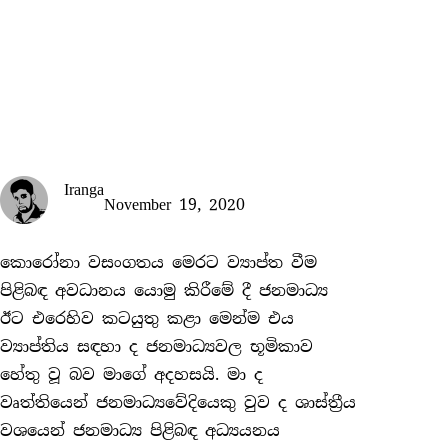
Iranga
November 19, 2020
කොරෝනා වසංගතය මෙරට ව්‍යාප්ත වීම
පිළිබඳ අවධානය යොමු කිරීමේ දී ජනමාධ්‍ය
ඊට එරෙහිව කටයුතු කළා මෙන්ම එය
ව්‍යාප්තිය සඳහා ද ජනමාධ්‍යවල භූමිකාව
හේතු වූ බව මාගේ අදහසයි. මා ද
වෘත්තියෙන් ජනමාධ්‍යවේදියෙකු වුව ද ශාස්ත්‍රීය
වශයෙන් ජනමාධ්‍ය පිළිබඳ අධ්‍යයනය