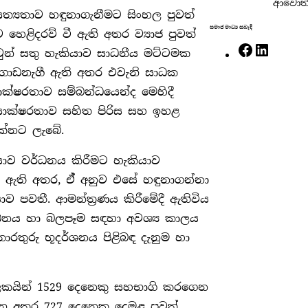
ආවොත්
ත්‍යතාව හඳුනාගැනීමට සිංහල පුවත්
සමාජ මාධ්‍ය සබැඳි
හෙළිදරව් වී ඇති අතර ව්‍යාජ පුවත්
F
L
වුන් සතු හැකියාව සාධනීය මට්ටමක
a
i
ගොඩනැගී ඇති අතර එවැනි සාධක
c
n
සාක්ෂරතාව සම්බන්ධයෙන්ද මෙහිදී
e
k
ාක්ෂරතාව සහිත පිරිස සහ ඉහළ
b
e
දක්නට ලැබේ.
o
d
යාව වර්ධනය කිරීමට හැකියාව
o
I
කර ඇති අතර, ඒ් අනුව එසේ හඳුනාගන්නා
k
n
 පවතී. ආමන්ත්‍රණය කිරීමේදී ඇතිවිය
්ධනය හා බලපෑම සඳහා අවශ්‍ය කාලය
රතුරු භූදර්ශනය පිළිබඳ දැනුම හා
ීලකයින් 1529 දෙනෙකු සහභාගි කරගෙන
වන අතර 727 දෙනෙකු දෙමළ පුවත්