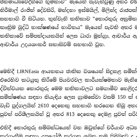
ජනමාධ්‍යවේදීන්ගේ භූමිකාව” මැයෙන් පැවැත්වුණු අතර එ
නිර්මාල් රංජිත් දේවසිරි, මන්දනා ඉස්මයිල්, මිලින්ද ර
සහභාගි වී සිටියහ. තුන්වැනි කතිකාව “තොරතුරු අක්‍ර
කෘත්‍රිම බුද්ධි තාක්ෂණයේ භාවිතය” මැයෙන් පැවති අතර 
කතිකාවේ සම්පත්දායකයින් ලෙස ධාරා මුන්ග්‍රා, ආචාර්
ආචාර්ය උදයශංකර් සතාසිවම් සහභාගි වූහ.
මෙහිදී LIRNEasia ආයතනය ජාතික වශයෙන් සිදුකළ සමී
එරෙහිව කටයුතු කිරීමේ පියවරවල කාර්යක්ෂමතාව මැනී
ද්විත්වයක තොරතුරු මෙම කතිකාවලට සමගාමීව හෙළිදරව
සමීක්ෂණය සඳහා නියැඳිය ලෙස ග්‍රාමසේවා වසම් 150 ක්
වැඩි පුද්ගලයින් 2610 දෙනෙකු සහභාගි කරගෙන තිබූ අත
පුවත් පරිශීලකයින් වූ අතර 813 දෙනෙකු දෙමළ පුවත් පරිශ
එහිදී තොරතුරු සම්බන්ධයෙන් වන ඔවුන්ගේ චර්යාව අධ්‍
කරගැනීම සඳහා උපයෝගී කරගනු ලබන ක්‍රම පිළිබඳව ද අ