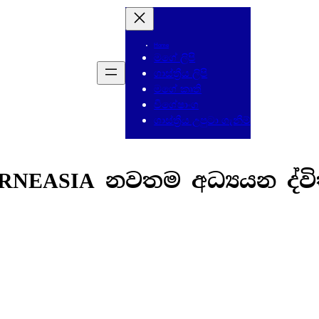
Home
මගේ ලිපි
ශාස්ත්‍රීය ලිපි
මගේ කෘති
විශේෂාංග
ශාස්ත්‍රීය උපුටා ගැනීම්
LIRNEASIA නවතම අධ්‍යයන ද්වි