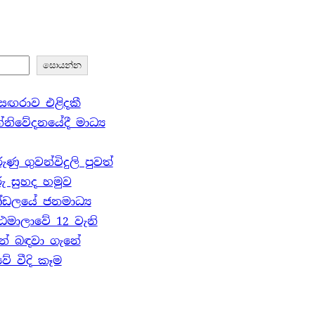
සොයන්න
් සඟරාව එළිදකී
නිවේදනයේදී මාධ්‍ය
ු ගුවන්විදුලි පුවත්
ු සුහද හමුව
්ඩලයේ ජනමාධ්‍ය
ඨමාලාවේ 12 වැනි
න් බඳවා ගැනේ
 වීදි කෑම