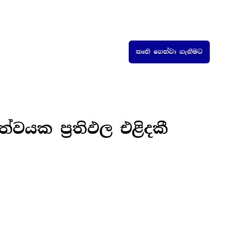
කෘති ගෙන්වා ගැනීමට
ත්වයක ප්‍රතිඵල එළිදකී