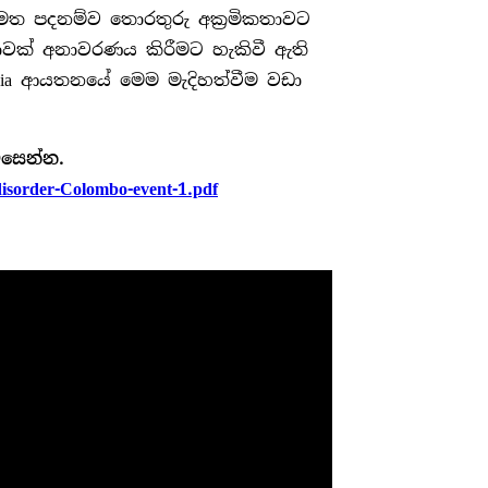
ල මත පදනම්ව තොරතුරු අක්‍රමිකතාවට
ාවක් අනාවරණය කිරීමට හැකිවී ඇති
Easia ආයතනයේ මෙම මැදිහත්වීම වඩා
ිසෙන්න.
disorder-Colombo-event-1.pdf