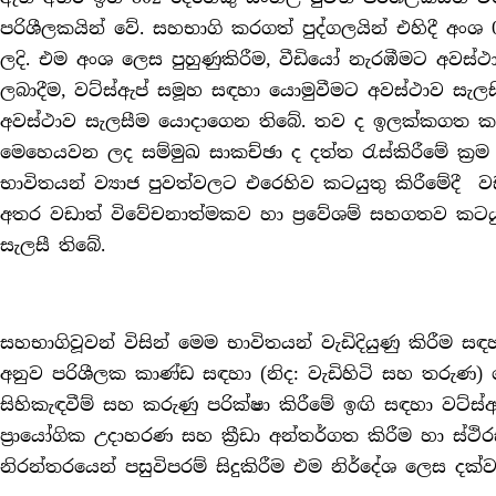
පරිශීලකයින් වේ. සහභාගි කරගත් පුද්ගලයින් එහිදී අ
ලදි. එම අංශ ලෙස පුහුණුකිරීම, වීඩියෝ නැරඹීමට අවස්ථා
ලබාදීම, වට්ස්ඇප් සමූහ සඳහා යොමුවීමට අවස්ථාව සැල
අවස්ථාව සැලසීම යොදා‌ගෙන තිබේ. තව ද ඉලක්කගත කණ්
මෙහෙයවන ලද සම්මුඛ සාකච්ඡා ද දත්ත රැස්කිරීමේ ක්‍ර
භාවිතයන් ව්‍යාජ පුවත්වලට එරෙහිව කටයුතු කිරීමේදී
අතර වඩාත් විවේචනාත්මකව හා ප්‍රවේශම් සහගතව කටයුත
සැලසී තිබේ.
සහභාගිවූවන් විසින් මෙම භාවිතයන් වැඩිදියුණු කිරීම සඳ
අනුව පරිශීලක කාණ්ඩ සඳහා (නිද: වැඩිහිටි සහ තරුණ) 
සිහිකැඳවීම් සහ කරුණු පරික්ෂා කිරීමේ ඉඟි සඳහා වට්ස්
ප්‍රායෝගික උදාහරණ සහ ක්‍රීඩා අන්තර්ගත කිරීම හා ස්ථ
නිරන්තරයෙන් පසුවිපරම් සිදුකිරීම එම නිර්දේශ ලෙස දක්