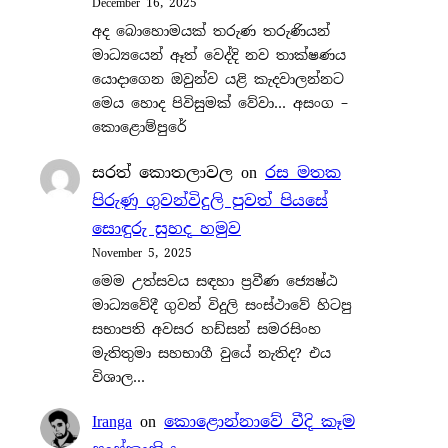
December 16, 2025
අද බොහොමයක් තරුණ තරුණියන්
මාධ්‍යයෙන් ඈත් වෙද්දි නව තාක්ෂණය
යොදාගෙන ඔවුන්ව යළි කැදවාලන්නට
මෙය හොද පිවිසුමක් වේවා… අසංග –
කොළොම්පුරේ
සරත් කොතලාවල
on
රස මතක
පිරුණු ගුවන්විදුලි පුවත් පියසේ
සොඳුරු සුහද හමුව
November 5, 2025
මෙම උත්සවය සඳහා ප්‍රවීණ ජ්‍යෙෂ්ඨ
මාධ්‍යවේදී ගුවන් විදුලි සංස්ථාවේ හිටපු
සභාපති අවසර හඩ්සන් සමරසිංහ
මැතිතුමා සහභාගී වුයේ නැතිද? එය
විශාල…
Iranga
on
කොළොන්නාවේ වීදි කෑම