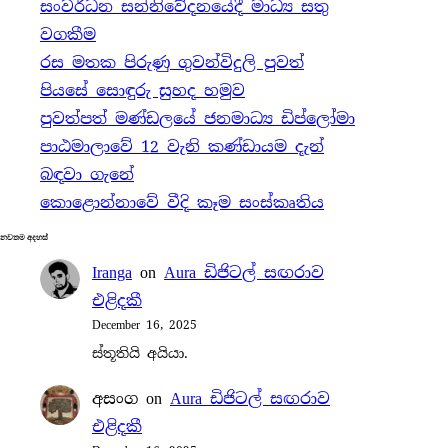
සංවර්ධන සන්නිවේදනයේදී මාධ්‍ය සතු
r
වගකීම
c
රස මතක පිරුණු ගුවන්විදුලි පුවත්
h
පියසේ සොඳුරු සුහද හමුව
පුවත්පත් මණ්ඩලයේ ජනමාධ්‍ය ඩිප්ලෝමා
පාඨමාලාවේ 12 වැනි කණ්ඩායම දැන්
බඳවා ගැනේ
කොළොන්නාවේ වීදි කෑම සංස්කෘතිය
නවතම අදහස්
Iranga
on
Aura ඩිජිටල් සඟරාව
එළිදකී
December 16, 2025
ස්තූතියි අයියා.
අසංග
on
Aura ඩිජිටල් සඟරාව
එළිදකී