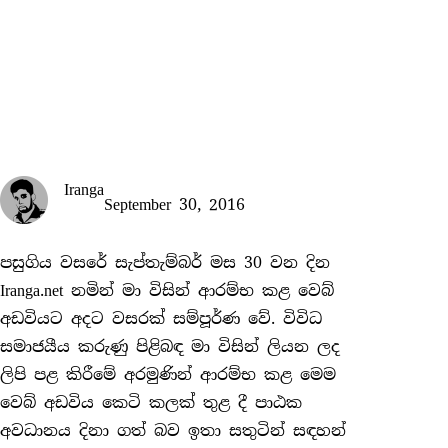
Iranga
September 30, 2016
පසුගිය වසරේ සැප්තැම්බර් මස 30 වන දින
Iranga.net නමින් මා විසින් ආරම්භ කළ වෙබ්
අඩවියට අදට වසරක් සම්පූර්ණ වේ. විවිධ
සමාජයීය කරුණු පිළිබඳ මා විසින් ලියන ලද
ලිපි පළ කිරීමේ අරමුණින් ආරම්භ කළ මෙම
වෙබ් අඩවිය කෙටි කලක් තුළ දී පාඨක
අවධානය දිනා ගත් බව ඉතා සතුටින් සඳහන්