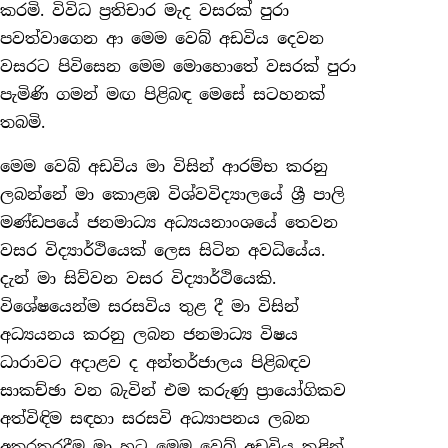
කරමි. විවිධ ප්‍රතිචාර මැද වසරක් පුරා
පවත්වාගෙන ආ මෙම වෙබ් අඩවිය දෙවන
වසරට පිවිසෙන මෙම මොහොතේ වසරක් පුරා
පැමිණි ගමන් මඟ පිළිබඳ මෙසේ සටහනක්
තබමි.
මෙම වෙබ් අඩවිය මා විසින් ආරම්භ කරනු
ලබන්නේ මා කොළඹ විශ්වවිද්‍යාලයේ ශ්‍රී පාලි
මණ්ඩපයේ ජනමාධ්‍ය අධ්‍යයනාංශයේ තෙවන
වසර විද්‍යාර්ථියෙක් ලෙස සිටින අවධියේය.
දැන් මා සිව්වන වසර විද්‍යාර්ථියෙකි.
විශේෂයෙන්ම සරසවිය තුළ දී මා විසින්
අධ්‍යයනය කරනු ලබන ජනමාධ්‍ය විෂය
ධාරාවට අදාළව ද අන්තර්ජාලය පිළිබඳව
සාකච්ඡා වන බැවින් එම කරුණු ප්‍රායෝගිකව
අත්විඳිම සඳහා සරසවි අධ්‍යාපනය ලබන
අතරතුරදීම මා හට මෙම වෙබ් අඩවිය තුළින්