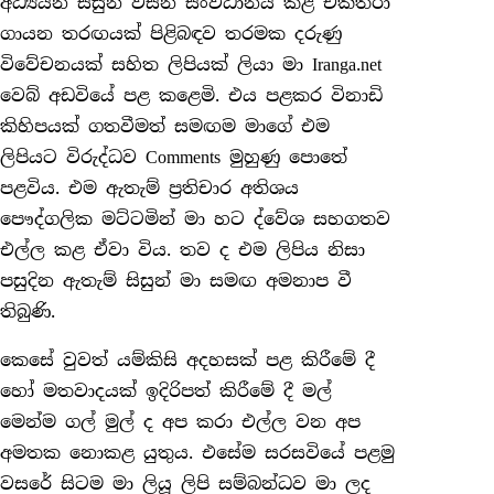
අධ්‍යයන සිසුන් විසින් සංවිධානය කළ එක්තරා
ගායන තරඟයක් පිළිබඳව තරමක දරුණු
විවේචනයක් සහිත ලිපියක් ලියා මා Iranga.net
වෙබ් අඩවියේ පළ කළෙමි. එය පළකර විනාඩි
කිහිපයක් ගතවීමත් සමඟම මාගේ එම
ලිපියට විරුද්ධව Comments මුහුණු පොතේ
පළවිය. එම ඇතැම් ප්‍රතිචාර අතිශය
පෞද්ගලික මට්ටමින් මා හට ද්වේශ සහගතව
එල්ල කළ ඒවා විය. තව ද එම ලිපිය නිසා
පසුදින ඇතැම් සිසුන් මා සමඟ අමනාප වී
තිබුණි.
කෙසේ වුවත් යම්කිසි අදහසක් පළ කිරීමේ දී
හෝ මතවාදයක් ඉදිරිපත් කිරීමේ දී මල්
මෙන්ම ගල් මුල් ද අප කරා එල්ල වන අප
අමතක නොකළ යුතුය. එසේම සරසවියේ පළමු
වසරේ සිටම මා ලියූ ලිපි සම්බන්ධව මා ලද