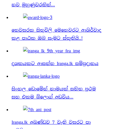
නව මුහුණුවරකින්…
තෙවසරක සිතුවිලි මෙහෙවරට ආශිර්වාද
කළ පාඨක ඔබ සැමට ස්තූතියි..!
දශකයකට ආසන්න Iranga.lk සම්ප්‍රදානය
සිංහල ඩොමේන් නාමයක් සහිත ප්‍රථම
සහ එකම බ්ලොග් අඩවිය…
Iranga.lk අඛණ්ඩව 7 වැනි වසරට පා