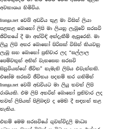
අවකාශය හිමිවිය.
Iranga.net වෙබ් අඩවිය තුළ මා විසින් ලියා
පළකළ බොහෝ ලිපි මා ලියනු ලැබුවේ සරසවි
ජිවිතයේ දී මා අත්විඳි අත්දැකීම් ඇසුරෙනි. මා
ලියූ ලිපි අතර බොහෝ පිරිසක් විසින් කියවනු
ලැබූ සහ බොහෝ ප්‍රතිචාර ලද “සල්ලාල
පෙම්වතුන් අතින් වැනසෙන සරසවි
සිසුවියන්ගේ ජීවිත” නැමැති ලිපිය එවැන්නකි.
එසේම සරසවි ජීවිතය පදනම් කර ගනිමින්
Iranga.net වෙබ් අඩවියට මා ලියූ තවත් ලිපි
රාශියකි. එම ලිපි අතරින් බොහෝ ප්‍රතිචාර ලද
තවත් ලිපියක් පිළිබඳව ද මෙහි දී සඳහන් කළ
හැකිය.
එනම් මෙම සරසවියේ ගුවන්විදුලි මාධ්‍ය