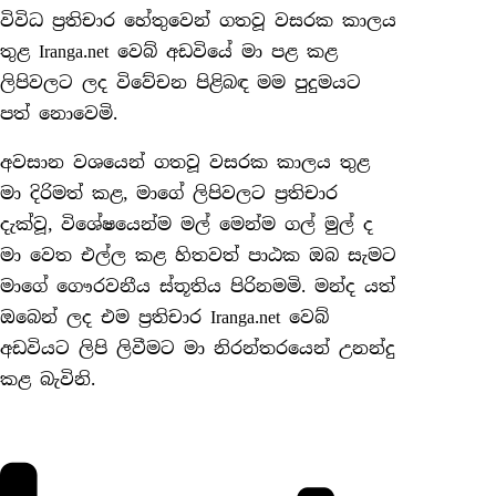
විවිධ ප්‍රතිචාර හේතුවෙන් ගතවූ වසරක කාලය
තුළ Iranga.net වෙබ් අඩවියේ මා පළ කළ
ලිපිවලට ලද විවේචන පිළිබඳ මම පුදුමයට
පත් නොවෙමි.
අවසාන වශයෙන් ගතවූ වසරක කාලය තුළ
මා දිරිමත් කළ, මාගේ ලිපිවලට ප්‍රතිචාර
දැක්වූ, විශේෂයෙන්ම මල් මෙන්ම ගල් මුල් ද
මා වෙත එල්ල කළ හිතවත් පාඨක ඔබ සැමට
මාගේ ගෞරවනීය ස්තූතිය පිරිනමමි. මන්ද යත්
ඔබෙන් ලද එම ප්‍රතිචාර Iranga.net වෙබ්
අඩවියට ලිපි ලිවීමට මා නිරන්තරයෙන් උනන්දු
කළ බැවිනි.