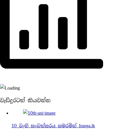
වැඩිදුරටත් කියවන්න
10 වැනි සංවත්සරය සමරමින් Iranga.lk