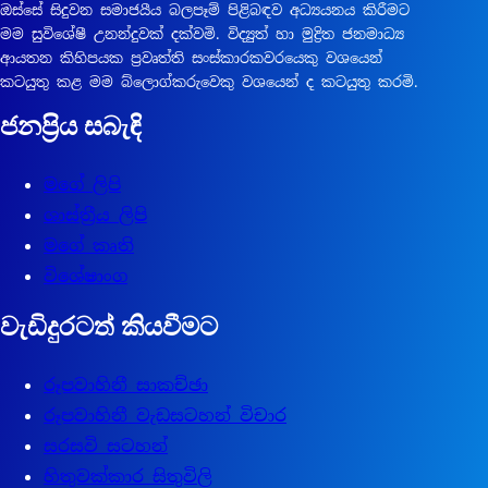
ඔස්සේ සිදුවන සමාජයීය බලපෑම් පිළිබඳව අධ්‍යයනය කිරීමට
මම සුවිශේෂී උනන්දුවක් දක්වමි. විද්‍යුත් හා මුද්‍රිත ජනමාධ්‍ය
ආයතන කිහිපයක ප්‍රවෘත්ති සංස්කාරකවරයෙකු වශයෙන්
කටයුතු කළ මම බ්ලොග්කරුවෙකු වශයෙන් ද කටයුතු කරමි.
ජනප්‍රිය සබැඳි
මගේ ලිපි
ශාස්ත්‍රීය ලිපි
මගේ කෘති
විශේෂාංග
වැඩිදුරටත් කියවීමට
රූපවාහිනී සාකච්ඡා
රූපවාහිනී වැඩසටහන් විචාර
සරසවි සටහන්
හිතුවක්කාර සිතුවිලි