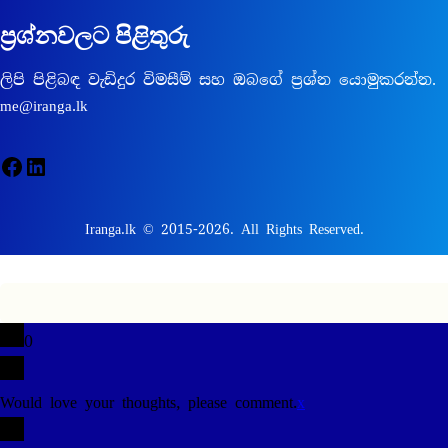
ප්‍රශ්නවලට පිළිතුරු
ලිපි පිළිබඳ වැඩිදුර විමසීම් සහ ඔබගේ ප්‍රශ්න යොමුකරන්න.
me@iranga.lk
Facebook
LinkedIn
Iranga.lk © 2015-2026. All Rights Reserved.
0
Would love your thoughts, please comment.
x