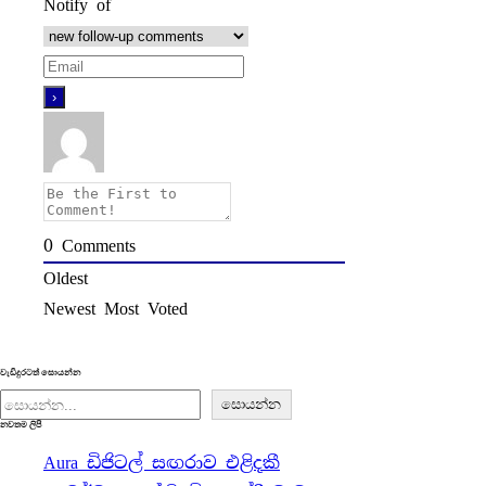
Notify of
0
Comments
Oldest
Newest
Most Voted
වැඩිදුරටත් සොයන්න
S
සොයන්න
නවතම ලිපි
e
Aura ඩිජිටල් සඟරාව එළිදකී
a