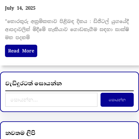
July 14, 2025
“තොරතුරු අක්‍රමිකතාව පිළිබඳ දිනය : ඩිජිටල් යුගයේදී
ආපදාවලින් ‌මිදීමේ හැකියාව ගොඩනැගීම සඳහා සාක්ෂි
මත පදනම්
Read More
වැඩිදුරටත් සොයන්න
S
සොයන්න
e
a
r
c
නවතම ලිපි