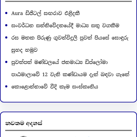
h
Aura ඩිජිටල් සඟරාව එළිදකී
සංවර්ධන සන්නිවේදනයේදී මාධ්‍ය සතු වගකීම
රස මතක පිරුණු ගුවන්විදුලි පුවත් පියසේ සොඳුරු
සුහද හමුව
පුවත්පත් මණ්ඩලයේ ජනමාධ්‍ය ඩිප්ලෝමා
පාඨමාලාවේ 12 වැනි කණ්ඩායම දැන් බඳවා ගැනේ
කොළොන්නාවේ වීදි කෑම සංස්කෘතිය
නවතම අදහස්