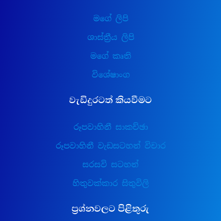
මගේ ලිපි
ශාස්ත්‍රීය ලිපි
මගේ කෘති
විශේෂාංග
වැඩිදුරටත් කියවීමට
රූපවාහිනී සාකච්ඡා
රූපවාහිනී වැඩසටහන් විචාර
සරසවි සටහන්
හිතුවක්කාර සිතුවිලි
ප්‍රශ්නවලට පිළිතුරු