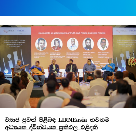
ව්‍යාජ පුවත් පිළිබඳ LIRNEasia නවතම
අධ්‍යයන ද්විත්වයක ප්‍රතිඵල එළිදකී