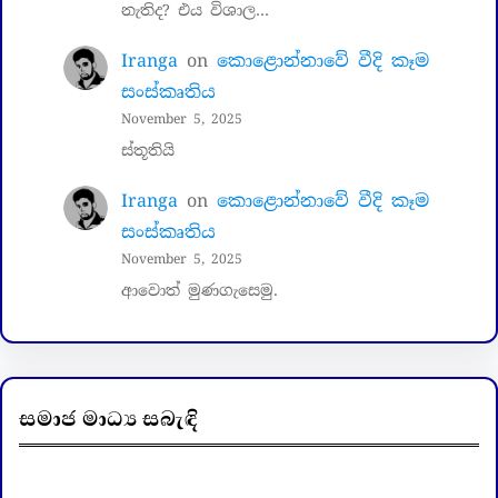
නැතිද? එය විශාල…
Iranga
on
කොළොන්නාවේ වීදි කෑම
සංස්කෘතිය
November 5, 2025
ස්තූතියි
Iranga
on
කොළොන්නාවේ වීදි කෑම
සංස්කෘතිය
November 5, 2025
ආවොත් මුණගැසෙමු.
සමාජ මාධ්‍ය සබැඳි
Facebook
LinkedIn