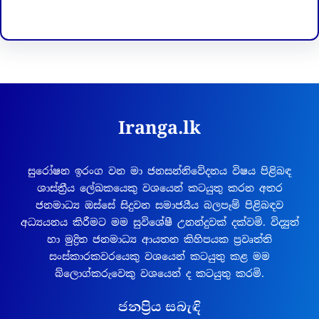
Iranga.lk
සුරෝෂන ඉරංග වන මා ජනසන්නිවේදනය විෂය පිළිබඳ
ශාස්ත්‍රීය ලේඛකයෙකු වශයෙන් කටයුතු කරන අතර
ජනමාධ්‍ය ඔස්සේ සිදුවන සමාජයීය බලපෑම් පිළිබඳව
අධ්‍යයනය කිරීමට මම සුවිශේෂී උනන්දුවක් දක්වමි. විද්‍යුත්
හා මුද්‍රිත ජනමාධ්‍ය ආයතන කිහිපයක ප්‍රවෘත්ති
සංස්කාරකවරයෙකු වශයෙන් කටයුතු කළ මම
බ්ලොග්කරුවෙකු වශයෙන් ද කටයුතු කරමි.
ජනප්‍රිය සබැඳි