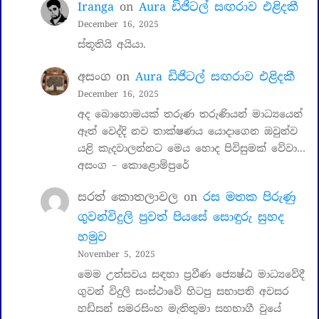
Iranga
on
Aura ඩිජිටල් සඟරාව එළිදකී
December 16, 2025
ස්තූතියි අයියා.
අසංග
on
Aura ඩිජිටල් සඟරාව එළිදකී
December 16, 2025
අද බොහොමයක් තරුණ තරුණියන් මාධ්‍යයෙන්
ඈත් වෙද්දි නව තාක්ෂණය යොදාගෙන ඔවුන්ව
යළි කැදවාලන්නට මෙය හොද පිවිසුමක් වේවා…
අසංග – කොළොම්පුරේ
සරත් කොතලාවල
on
රස මතක පිරුණු
ගුවන්විදුලි පුවත් පියසේ සොඳුරු සුහද
හමුව
November 5, 2025
මෙම උත්සවය සඳහා ප්‍රවීණ ජ්‍යෙෂ්ඨ මාධ්‍යවේදී
ගුවන් විදුලි සංස්ථාවේ හිටපු සභාපති අවසර
හඩ්සන් සමරසිංහ මැතිතුමා සහභාගී වුයේ