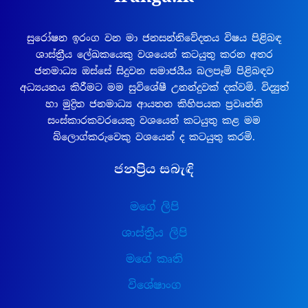
සුරෝෂන ඉරංග වන මා ජනසන්නිවේදනය විෂය පිළිබඳ
ශාස්ත්‍රීය ලේඛකයෙකු වශයෙන් කටයුතු කරන අතර
ජනමාධ්‍ය ඔස්සේ සිදුවන සමාජයීය බලපෑම් පිළිබඳව
අධ්‍යයනය කිරීමට මම සුවිශේෂී උනන්දුවක් දක්වමි. විද්‍යුත්
හා මුද්‍රිත ජනමාධ්‍ය ආයතන කිහිපයක ප්‍රවෘත්ති
සංස්කාරකවරයෙකු වශයෙන් කටයුතු කළ මම
බ්ලොග්කරුවෙකු වශයෙන් ද කටයුතු කරමි.
ජනප්‍රිය සබැඳි
මගේ ලිපි
ශාස්ත්‍රීය ලිපි
මගේ කෘති
විශේෂාංග