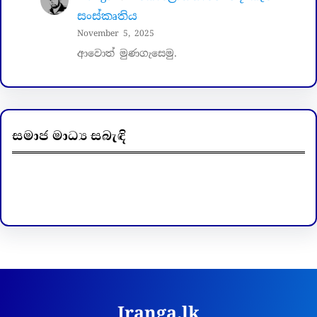
සංස්කෘතිය
November 5, 2025
ආවොත් මුණගැසෙමු.
සමාජ මාධ්‍ය සබැඳි
Facebook
LinkedIn
Iranga.lk