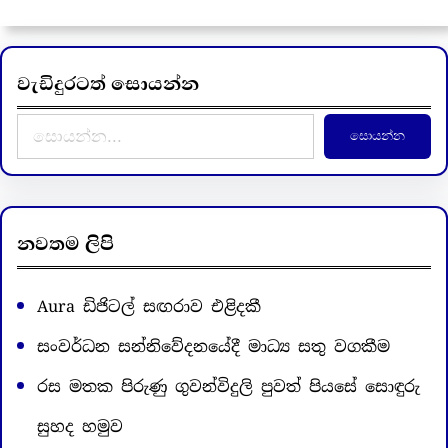
වැඩිදුරටත් සොයන්න
S
සොයන්න
e
a
r
c
නවතම ලිපි
h
Aura ඩිජිටල් සඟරාව එළිදකී
සංවර්ධන සන්නිවේදනයේදී මාධ්‍ය සතු වගකීම
රස මතක පිරුණු ගුවන්විදුලි පුවත් පියසේ සොඳුරු
සුහද හමුව