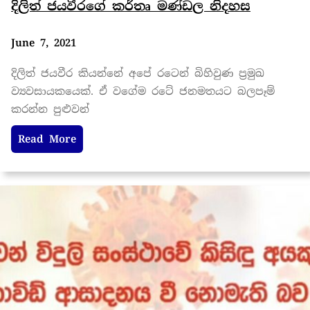
දිලිත් ජයවීරගේ කර්තෘ මණ්ඩල නිදහස
June 7, 2021
දිලිත් ජයවීර කියන්නේ අපේ රටෙන් බිහිවුණ ප්‍රමුඛ
ව්‍යවසායකයෙක්. ඒ වගේම රටේ ජනමතයට බලපෑම්
කරන්න පුළුවන්
Read More