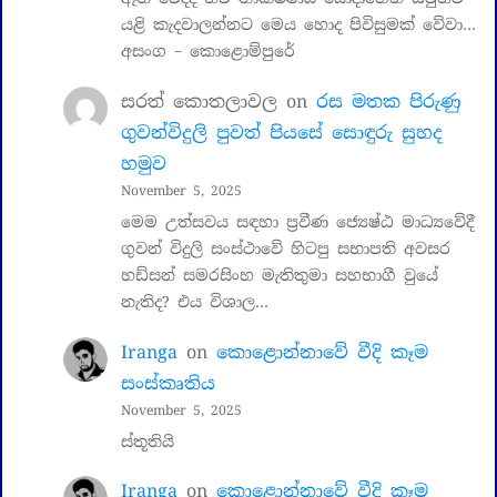
යළි කැදවාලන්නට මෙය හොද පිවිසුමක් වේවා…
අසංග – කොළොම්පුරේ
සරත් කොතලාවල
on
රස මතක පිරුණු
ගුවන්විදුලි පුවත් පියසේ සොඳුරු සුහද
හමුව
November 5, 2025
මෙම උත්සවය සඳහා ප්‍රවීණ ජ්‍යෙෂ්ඨ මාධ්‍යවේදී
ගුවන් විදුලි සංස්ථාවේ හිටපු සභාපති අවසර
හඩ්සන් සමරසිංහ මැතිතුමා සහභාගී වුයේ
නැතිද? එය විශාල…
Iranga
on
කොළොන්නාවේ වීදි කෑම
සංස්කෘතිය
November 5, 2025
ස්තූතියි
Iranga
on
කොළොන්නාවේ වීදි කෑම