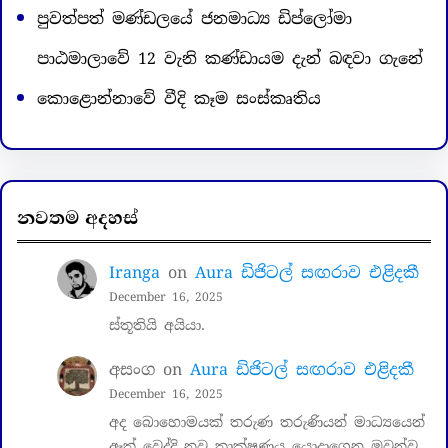
පුවත්පත් මණ්ඩලයේ ජනමාධ්‍ය ඩිප්ලෝමා
පාඨමාලාවේ 12 වැනි කණ්ඩායම දැන් බඳවා ගැනේ
කොළොන්නාවේ වීදි කෑම සංස්කෘතිය
නවතම අදහස්
Iranga
on
Aura ඩිජිටල් සඟරාව එළිදකී
December 16, 2025
ස්තූතියි අයියා.
අසංග
on
Aura ඩිජිටල් සඟරාව එළිදකී
December 16, 2025
අද බොහොමයක් තරුණ තරුණියන් මාධ්‍යයෙන්
ඈත් වෙද්දි නව තාක්ෂණය යොදාගෙන ඔවුන්ව