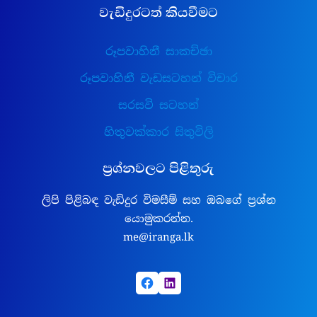
වැඩිදුරටත් කියවීමට
රූපවාහිනී සාකච්ඡා
රූපවාහිනී වැඩසටහන් විචාර
සරසවි සටහන්
හිතුවක්කාර සිතුවිලි
ප්‍රශ්නවලට පිළිතුරු
ලිපි පිළිබඳ වැඩිදුර විමසීම් සහ ඔබගේ ප්‍රශ්න
යොමුකරන්න.
me@iranga.lk
Facebook
LinkedIn