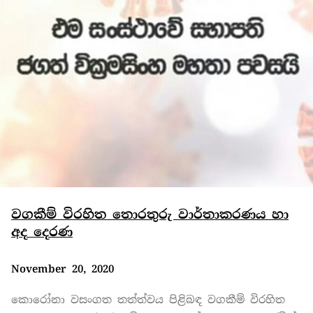
වගකීම් විරහිත තොරතුරු වාර්තාකරණය හා
අද දෙරණ
November 20, 2020
කොරෝනා වසංගත තත්ත්වය පිළිබඳ වගකීම් විරහිත