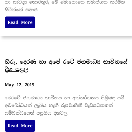
හා සාවද්‍ය තොරතුරු මේ මොහොතේ සමාජගත කරමින්
සිටින්නේ සමාජ
Read More
හිරු, දෙරණ හා අපේ රටේ ජනමාධ්‍ය භාවිතයේ
දිග පළල
May 12, 2019
මෙරටේ ජනමාධ්‍ය භාවිතය හා අන්තර්ගතය පිළිබඳ යම්
අවබෝධයක් ලැබිය හැකි රූපවාහිනී වැඩසටහනක්
සම්බන්ධයෙන් පසුගිය දිනවල
Read More