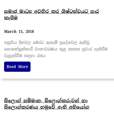
සමාජ මාධ්‍ය අවහිර කර ශිෂ්ටත්වයට පාර
කැපීම
March 11, 2018
පසුගිය දිනවල මෙරට ඇතැම් ප්‍රදේශවල ඇතිවූ
නොසන්සුන්කාරී වාතාවරණය තුළ අසත්‍ය ප්‍රචාර පැතිරීම
වැළැක්වීම සඳහා රජය
Read More
බ්ලොග් සම්මාන, බ්ලොග්කරුවන් හා
බ්ලොග්කරණය හමුවේ ඇති අභියෝග