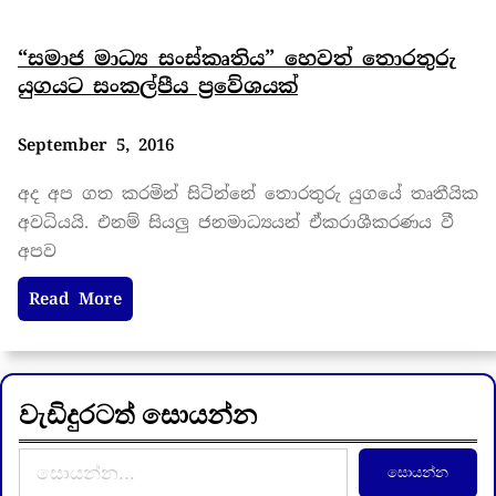
“සමාජ මාධ්‍ය සංස්කෘතිය” හෙවත් තොරතුරු
යුගයට සංකල්පීය ප්‍රවේශයක්
September 5, 2016
අද අප ගත කරමින් සිටින්නේ තොරතුරු යුගයේ තෘතීයික
අවධියයි. එනම් සියලු ජනමාධ්‍යයන් ඒකරාශීකරණය වී
අපව
Read More
වැඩිදුරටත් සොයන්න
S
සොයන්න
e