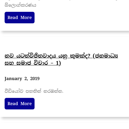
බ්ලොග්කරණය
Read More
නව යටත්විජිතවාදය යනු කුමක්ද? (ජනමාධ්‍ය
සහ සමාජ විචාර – 1)
January 2, 2019
වීඩියෝව පහතින් නරඹන්න.
Read More