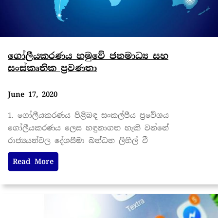
ගෝලීයකරණය හමුවේ ජනමාධ්‍ය සහ
සංස්කෘතික ප්‍රවණතා
June 17, 2020
1. ගෝලීයකරණය පිළිබඳ සංකල්පීය ප්‍රවේශය
ගෝලීයකරණය ලෙස හඳුනාගත හැකි වන්නේ
රාජ්‍යයන්වල දේශසීමා බන්ධන ලිහිල් වී
Read More