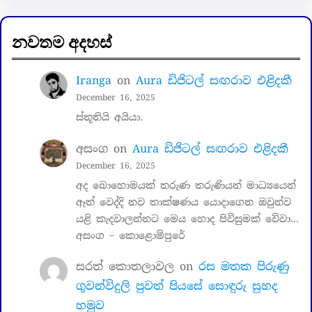
නවතම අදහස්
Iranga
on
Aura ඩිජිටල් සඟරාව එළිදකී
December 16, 2025
ස්තූතියි අයියා.
අසංග
on
Aura ඩිජිටල් සඟරාව එළිදකී
December 16, 2025
අද බොහොමයක් තරුණ තරුණියන් මාධ්‍යයෙන්
ඈත් වෙද්දි නව තාක්ෂණය යොදාගෙන ඔවුන්ව
යළි කැදවාලන්නට මෙය හොද පිවිසුමක් වේවා…
අසංග – කොළොම්පුරේ
සරත් කොතලාවල
on
රස මතක පිරුණු
ගුවන්විදුලි පුවත් පියසේ සොඳුරු සුහද
හමුව