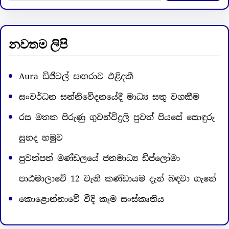
a
r
c
නවතම ලිපි
h
Aura ඩිජිටල් සඟරාව එළිදකී
සංවර්ධන සන්නිවේදනයේදී මාධ්‍ය සතු වගකීම
රස මතක පිරුණු ගුවන්විදුලි පුවත් පියසේ සොඳුරු
සුහද හමුව
පුවත්පත් මණ්ඩලයේ ජනමාධ්‍ය ඩිප්ලෝමා
පාඨමාලාවේ 12 වැනි කණ්ඩායම දැන් බඳවා ගැනේ
කොළොන්නාවේ වීදි කෑම සංස්කෘතිය