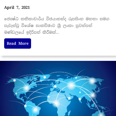
April 7, 2021
ජ්‍යෙෂ්ඨ කතිකාචාර්ය විජයානන්ද රූපසිංහ මහතා සමග
පැවැත්වූ විශේෂ සාකච්ඡාව ශ්‍රී ලංකා පුවත්පත්
මණ්ඩලයේ ඉදිරිපත් කිරීමක්…
Read More