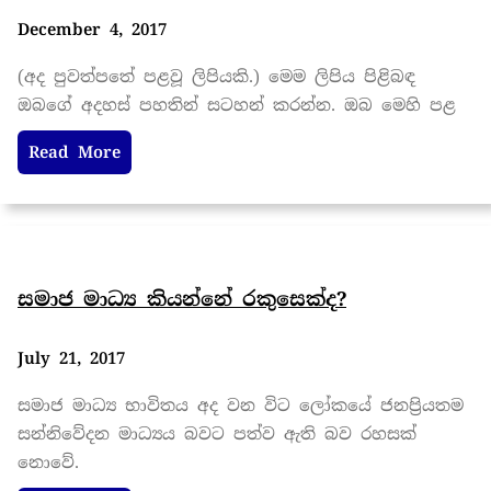
December 4, 2017
(අද පුවත්පතේ පළවූ ලිපියකි.) මෙම ලිපිය පිළිබඳ
ඔබගේ අදහස් පහතින් සටහන් කරන්න. ඔබ මෙහි පළ
Read More
සමාජ මාධ්‍ය කියන්නේ රකුසෙක්ද?
July 21, 2017
සමාජ මාධ්‍ය භාවිතය අද වන විට ලෝකයේ ජනප්‍රියතම
සන්නිවේදන මාධ්‍යය බවට පත්ව ඇති බව රහසක්
නොවේ.