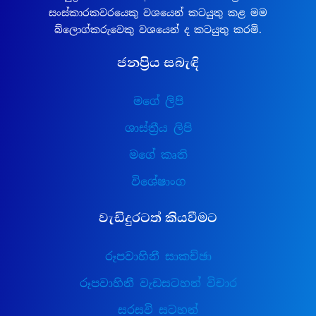
සංස්කාරකවරයෙකු වශයෙන් කටයුතු කළ මම
බ්ලොග්කරුවෙකු වශයෙන් ද කටයුතු කරමි.
ජනප්‍රිය සබැඳි
මගේ ලිපි
ශාස්ත්‍රීය ලිපි
මගේ කෘති
විශේෂාංග
වැඩිදුරටත් කියවීමට
රූපවාහිනී සාකච්ඡා
රූපවාහිනී වැඩසටහන් විචාර
සරසවි සටහන්