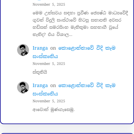
November 5, 2025
මෙම උත්සවය සඳහා ප්‍රවීණ ජ්‍යෙෂ්ඨ මාධ්‍යවේදී
ගුවන් විදුලි සංස්ථාවේ හිටපු සභාපති අවසර
හඩ්සන් සමරසිංහ මැතිතුමා සහභාගී වුයේ
නැතිද? එය විශාල…
Iranga
on
කොළොන්නාවේ වීදි කෑම
සංස්කෘතිය
November 5, 2025
ස්තූතියි
Iranga
on
කොළොන්නාවේ වීදි කෑම
සංස්කෘතිය
November 5, 2025
ආවොත් මුණගැසෙමු.