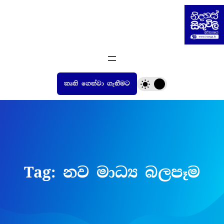
Skip
to
content
කෘති ගෙන්වා ගැනීමට
Tag:
නව මාධ්‍ය බලපෑම