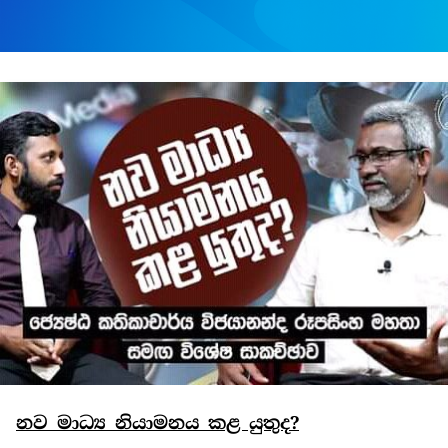
නව මාධ්‍ය නියාමනය කළ යුතුද?