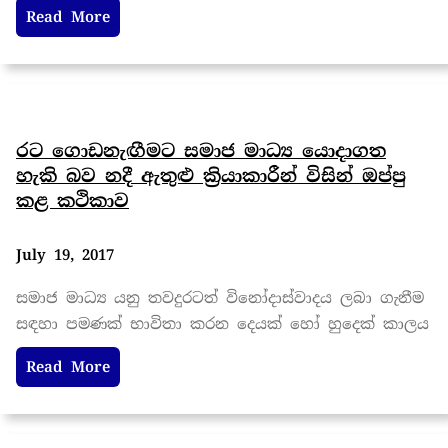
Read More
රට ගොඩනැඟීමට සමාජ මාධ්‍ය යොදාගත
හැකි බව නදී ඇතුළු ක්‍රියාකාරීන් විසින් ඔප්පු
කළ කථිකාව
July 19, 2017
සමාජ මාධ්‍ය යනු තවදුරටත් විනෝදාස්වාදය ලබා ගැනීම
සඳහා පමණක් භාවිතා කරන දෙයක් හෝ හුදෙක් කාලය
Read More