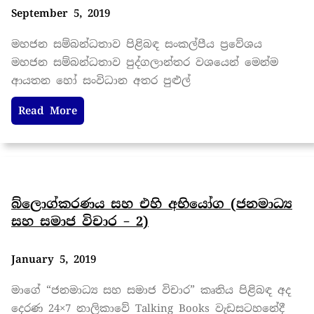
September 5, 2019
මහජන සම්බන්ධතාව පිළිබඳ සංකල්පීය ප‍්‍රවේශය
මහජන සම්බන්ධතාව පුද්ගලාන්තර වශයෙන් මෙන්ම
ආයතන හෝ සංවිධාන අතර පුළුල්
Read More
බ්ලොග්කරණය සහ එහි අභියෝග (ජනමාධ්‍ය
සහ සමාජ විචාර – 2)
January 5, 2019
මාගේ “ජනමාධ්‍ය සහ සමාජ විචාර” කෘතිය පිළිබඳ අද
දෙරණ 24×7 නාලිකාවේ Talking Books වැඩසටහනේදී