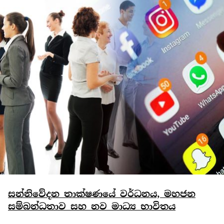
සන්නිවේදන තාක්ෂණයේ වර්ධනය, මහජන
සම්බන්ධතාව සහ නව මාධ්‍ය භාවිතය