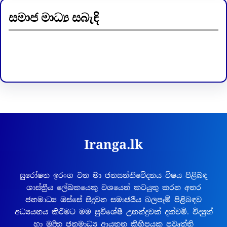
සමාජ මාධ්‍ය සබැඳි
Facebook
LinkedIn
Iranga.lk
සුරෝෂන ඉරංග වන මා ජනසන්නිවේදනය විෂය පිළිබඳ
ශාස්ත්‍රීය ලේඛකයෙකු වශයෙන් කටයුතු කරන අතර
ජනමාධ්‍ය ඔස්සේ සිදුවන සමාජයීය බලපෑම් පිළිබඳව
අධ්‍යයනය කිරීමට මම සුවිශේෂී උනන්දුවක් දක්වමි. විද්‍යුත්
හා මුද්‍රිත ජනමාධ්‍ය ආයතන කිහිපයක ප්‍රවෘත්ති